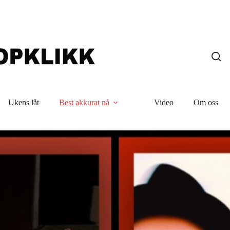
Ukens låt
Best akkurat nå
Video
Om oss