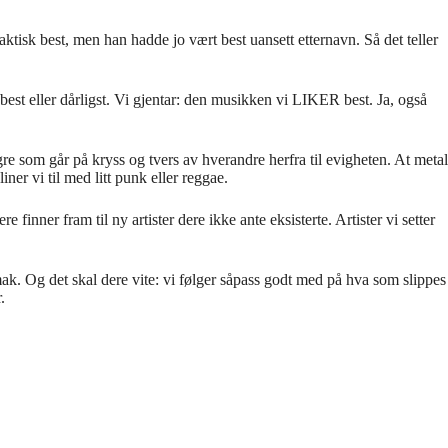
aktisk best, men han hadde jo vært best uansett etternavn. Så det teller
 best eller dårligst. Vi gjentar: den musikken vi LIKER best. Ja, også
gre som går på kryss og tvers av hverandre herfra til evigheten. At metal
ner vi til med litt punk eller reggae.
 finner fram til ny artister dere ikke ante eksisterte. Artister vi setter
smak. Og det skal dere vite: vi følger såpass godt med på hva som slippes
.