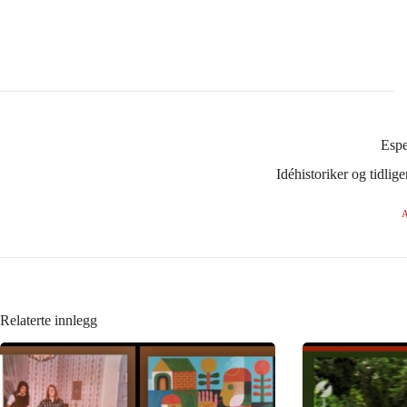
Esp
Idéhistoriker og tidli
A
Relaterte innlegg