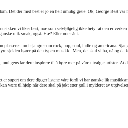
 Blom. Det der med best er jo en helt umulig greie. Ok, George Best var f
 musikken vi liker best, noe som selvfølgelig ikke betyr at den er verken
 ganske ulik smak, også. Hæ? Eller noe sånt.
an plasseres inn i sjangre som rock, pop, soul, indie og americana. Sjan
hyre sjelden hører på den typen musikk. Men, det skal vi ha, nå og da kli
ligens lar dere inspirere til å høre mer på våre utvalgte artister. At dere
 det er supert om dere digger listene våre fordi vi har ganske lik musikk
an være til hjelp når dere skal på jakt etter gull i mylderet av utgivelser