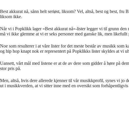
Best akkurat nå, sånn helt seriøst, liksom? Vel, altså, best og best, fru
liksom ikke.
Når vi i Popklikk lager «Best akkurat nå»-lister legger vi til grunn den
må vi ikke glemme at vi er seks personer med ganske lik, men likefullt
Noe som resulterer i at våre lister for det meste består av musikk som k
og hip hop knapt nok er representert på Popklikks lister skyldes at vi u
Uansett, vårt mål med listene er at de av dere som gidder å høre på dem, mu
stor pris på.
Men, altså, hvis dere allerede kjenner til vår musikkprofil, synes vi jo
ut i musikkverden, at vi sitter inne med en oversikt som forhåpentligvis k