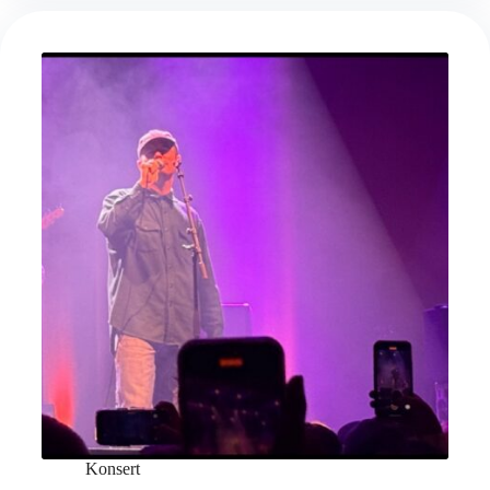
øs
Konsert