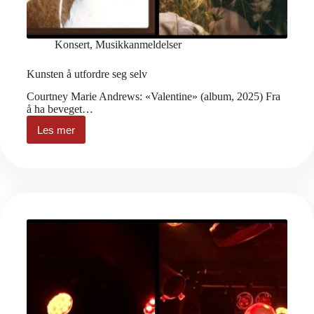
Konsert
,
Musikkanmeldelser
Kunsten å utfordre seg selv
Courtney Marie Andrews: «Valentine» (album, 2025) Fra
å ha beveget…
Les mer
Kunsten
å
utfordre
seg
selv