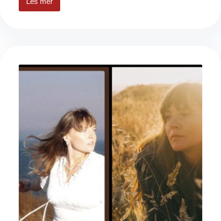
Les mer
Et
knallsterkt
samarbeid