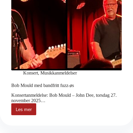
Konsert
,
Musikkanmeldelser
Bob Mould med bandfritt fuzz-øs
Konsertanmeldelse: Bob Mould – John Dee, torsdag 27.
november 2025…
Les mer
Bob
Mould
med
bandfritt
fuzz-