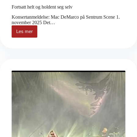
Fortsatt helt og holdent seg selv
Konsertanmeldelse: Mac DeMarco på Sentrum Scene 1.
november 2025 Det…
Les mer
Fortsatt
helt
og
holdent
seg
selv