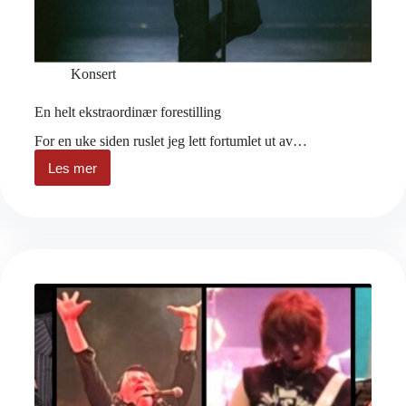
Konsert
En helt ekstraordinær forestilling
For en uke siden ruslet jeg lett fortumlet ut av…
Les mer
En
helt
ekstraordinær
forestilling