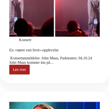
Konsert
En «større enn livet»-opplevelse
Konsertanmeldelse: John Maus, Parkteatret, 04.10.24
John Maus kommer inn på…
Les mer
En
«større
enn
livet»-
opplevelse