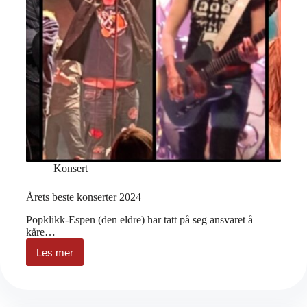
Konsert
Årets beste konserter 2024
Popklikk-Espen (den eldre) har tatt på seg ansvaret å
kåre…
Les mer
Årets
beste
konserter
2024