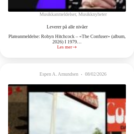
Musikkanmeldelser
,
Musikknyheter
Leverer på alle nivåer
Plateanmeldelse: Robyn Hitchcock – «The Confuser» (album,
2026) I 1979…
Les mer
Leverer
på
alle
nivåer
Espen A. Amundsen
08/02/2026