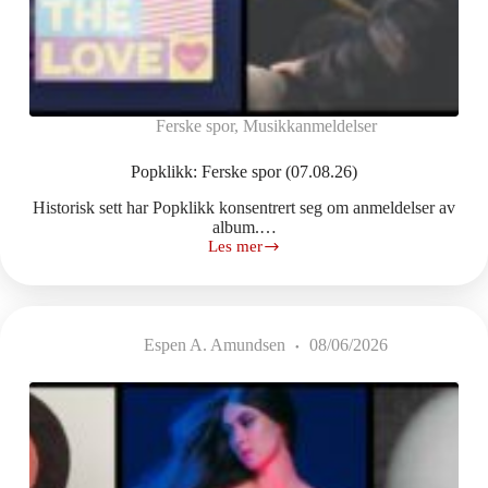
Ferske spor
,
Musikkanmeldelser
Popklikk: Ferske spor (07.08.26)
Historisk sett har Popklikk konsentrert seg om anmeldelser av
album.…
Les mer
Popklikk:
Ferske
spor
(07.08.26)
Espen A. Amundsen
08/06/2026