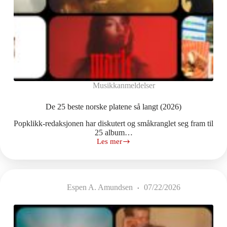
Musikkanmeldelser
De 25 beste norske platene så langt (2026)
Popklikk-redaksjonen har diskutert og småkranglet seg fram til
25 album…
Les mer
De
25
beste
norske
platene
Espen A. Amundsen
07/22/2026
så
langt
(2026)