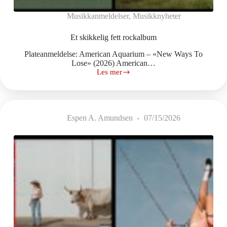
Musikkanmeldelser
,
Musikknyheter
Et skikkelig fett rockalbum
Plateanmeldelse: American Aquarium – «New Ways To
Lose» (2026) American…
Les mer
Et
skikkelig
fett
rockalbum
Espen A. Amundsen
07/15/2026