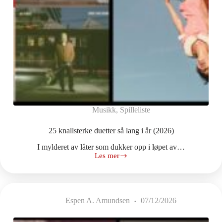
Musikk
,
Spilleliste
25 knallsterke duetter så lang i år (2026)
I mylderet av låter som dukker opp i løpet av…
Les mer
25
knallsterke
duetter
så
lang
Espen A. Amundsen
07/12/2026
i
år
(2026)