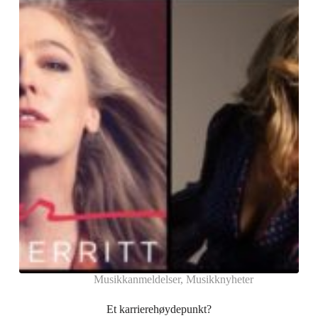
Musikkanmeldelser
,
Musikknyheter
Et karrierehøydepunkt?