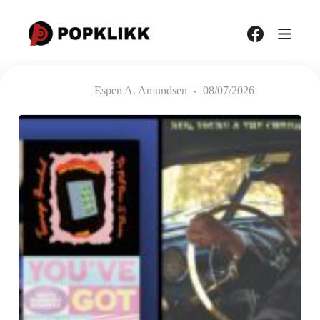
Hopp
til
innholdet
Espen A. Amundsen
08/07/2026