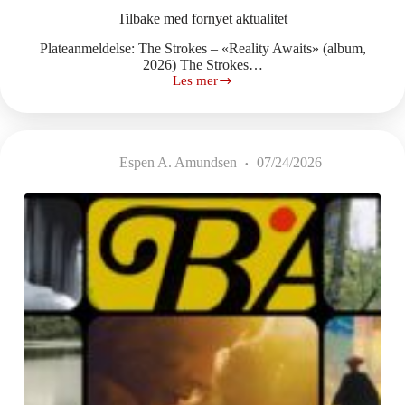
Tilbake med fornyet aktualitet
Plateanmeldelse: The Strokes – «Reality Awaits» (album,
2026) The Strokes…
Les mer
Tilbake
med
fornyet
aktualitet
Espen A. Amundsen
07/24/2026