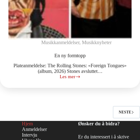
Musikkanmeldelser
,
Musikknyheter
En ny formtopp
Plateanmeldelse: The Rolling Stones: «Foreign Tongues»
(album, 2026) Stones avsluttet…
Les mer
En
ny
formtopp
NESTE
Hjem
Ønsker du å bidra?
Anmeldelser
Intervju
Er du interessert i å skrive