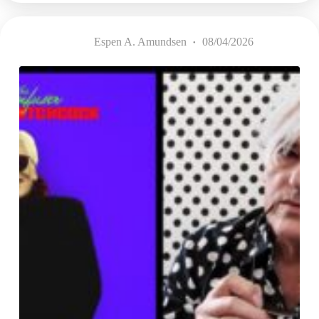
2020-
2025
(del
Espen A. Amundsen
08/04/2026
2)