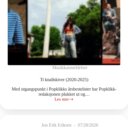
Musikkanmeldelser
Ti knallskiver (2020-2025)
Med utgangspunkt i Popklikks årsbestelister har Popklikk-
redaksjonen plukket ut og…
Les mer
Ti
knallskiver
(2020-
2025)
Jon Erik Eriksen
07/28/2026