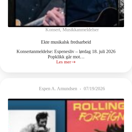
Konsert
,
Musikkanmeldelser
Ekte musikalsk fredsarbeid
Konsertanmeldelse: Espenesliv – lørdag 18. juli 2026
Popklikk går mot…
Les mer
Ekte
musikalsk
fredsarbeid
Espen A. Amundsen
07/19/2026