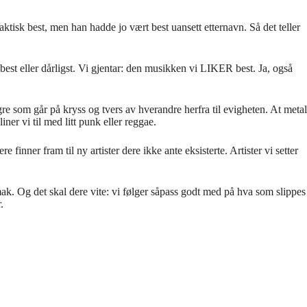
aktisk best, men han hadde jo vært best uansett etternavn. Så det teller
 best eller dårligst. Vi gjentar: den musikken vi LIKER best. Ja, også
gre som går på kryss og tvers av hverandre herfra til evigheten. At metal
ner vi til med litt punk eller reggae.
 finner fram til ny artister dere ikke ante eksisterte. Artister vi setter
smak. Og det skal dere vite: vi følger såpass godt med på hva som slippes
.