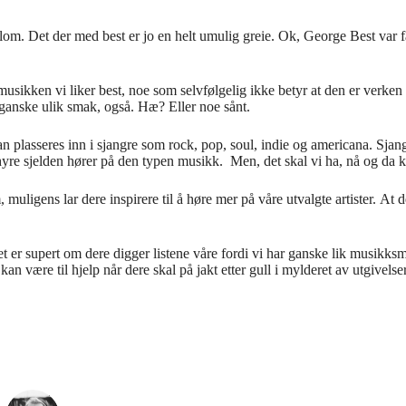
 Blom. Det der med best er jo en helt umulig greie. Ok, George Best var f
 musikken vi liker best, noe som selvfølgelig ikke betyr at den er verken
 ganske ulik smak, også. Hæ? Eller noe sånt.
an plasseres inn i sjangre som rock, pop, soul, indie og americana. Sjan
hyre sjelden hører på den typen musikk. Men, det skal vi ha, nå og da kli
ligens lar dere inspirere til å høre mer på våre utvalgte artister. At dere
 det er supert om dere digger listene våre fordi vi har ganske lik musikk
an være til hjelp når dere skal på jakt etter gull i mylderet av utgivelser