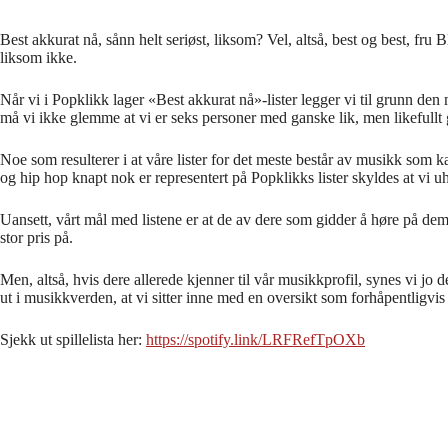
Best akkurat nå, sånn helt seriøst, liksom? Vel, altså, best og best, fru
liksom ikke.
Når vi i Popklikk lager «Best akkurat nå»-lister legger vi til grunn den
må vi ikke glemme at vi er seks personer med ganske lik, men likefullt
Noe som resulterer i at våre lister for det meste består av musikk som k
og hip hop knapt nok er representert på Popklikks lister skyldes at vi u
Uansett, vårt mål med listene er at de av dere som gidder å høre på dem, mu
stor pris på.
Men, altså, hvis dere allerede kjenner til vår musikkprofil, synes vi jo
ut i musikkverden, at vi sitter inne med en oversikt som forhåpentligvis k
Sjekk ut spillelista her:
https://spotify.link/LRFRefTpOXb