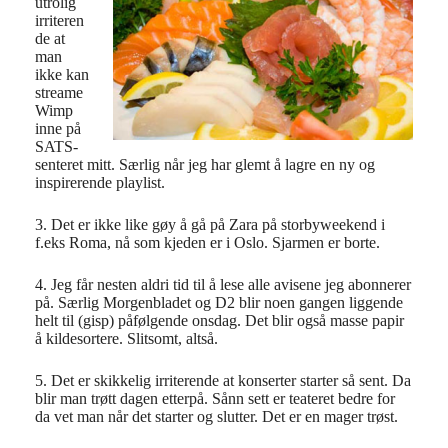
utrolig
irriteren
de at
man
ikke kan
streame
Wimp
inne på
SATS-
senteret mitt. Særlig når jeg har glemt å lagre en ny og
inspirerende playlist.
3. Det er ikke like gøy å gå på Zara på storbyweekend i
f.eks Roma, nå som kjeden er i Oslo. Sjarmen er borte.
4. Jeg får nesten aldri tid til å lese alle avisene jeg abonnerer
på. Særlig Morgenbladet og D2 blir noen gangen liggende
helt til (gisp) påfølgende onsdag. Det blir også masse papir
å kildesortere. Slitsomt, altså.
5. Det er skikkelig irriterende at konserter starter så sent. Da
blir man trøtt dagen etterpå. Sånn sett er teateret bedre for
da vet man når det starter og slutter. Det er en mager trøst.