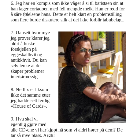
6. Jeg har en kompis som ikke våger å si til baristaen sin at
han lager cortadoen med feil mengde melk. Han er redd for
å såre følelsene hans. Dette er helt klart en problemstilling
som flere burde diskutere slik at det ikke forblir tabubelagt.
7. Uansett hvor mye
jeg prøver klarer jeg
aldri å huske
forskjellen på
eggeskallhvit og
antikkhvit. Du kan
selv tenke at det
skaper problemer
interiørmessig.
8. Netflix er liksom
ikke det samme etter
jeg hadde sett ferdig
«House of Cards».
9. Hva skal vi
egentlig gjøre med
alle CD-ene vi har kjøpt nå som vi aldri hører på dem? De
tar så mye plass. Argh!