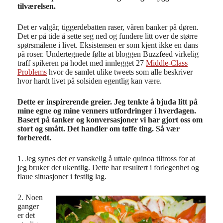
tilværelsen.
Det er valgår, tiggerdebatten raser, våren banker på døren.
Det er på tide å sette seg ned og fundere litt over de større
spørsmålene i livet. Eksistensen er som kjent ikke en dans
på roser. Undertegnede følte at bloggen Buzzfeed virkelig
traff spikeren på hodet med innlegget 27
Middle-Class
Problems
hvor de samlet ulike tweets som alle beskriver
hvor hardt livet på solsiden egentlig kan være.
Dette er inspirerende greier. Jeg tenkte å bjuda litt på
mine egne og mine venners utfordringer i hverdagen.
Basert på tanker og konversasjoner vi har gjort oss om
stort og smått. Det handler om tøffe ting. Så vær
forberedt.
1. Jeg synes det er vanskelig å uttale quinoa tiltross for at
jeg bruker det ukentlig. Dette har resultert i forlegenhet og
flaue situasjoner i festlig lag.
2. Noen
ganger
er det