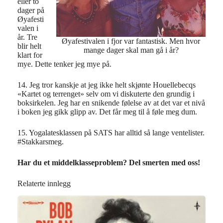
eller to
dager på
Øyafesti
valen i
år. Tre
Øyafestivalen i fjor var fantastisk. Men hvor
blir helt
mange dager skal man gå i år?
klart for
mye. Dette tenker jeg mye på.
14. Jeg tror kanskje at jeg ikke helt skjønte Houellebecqs
«Kartet og terrenget» selv om vi diskuterte den grundig i
boksirkelen. Jeg har en snikende følelse av at det var et nivå
i boken jeg gikk glipp av. Det får meg til å føle meg dum.
15. Yogalatesklassen på SATS har alltid så lange ventelister.
#Stakkarsmeg.
Har du et middelklasseproblem? Del smerten med oss!
Relaterte innlegg