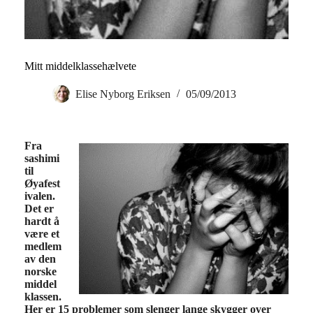
Mitt middelklassehælvete
Elise Nyborg Eriksen
05/09/2013
Fra
sashimi
til
Øyafest
ivalen.
Det er
hardt å
være et
medlem
av den
norske
middel
klassen.
Her er 15 problemer som slenger lange skygger over