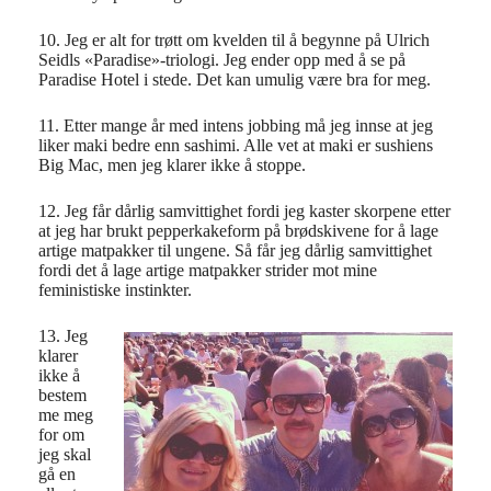
10. Jeg er alt for trøtt om kvelden til å begynne på Ulrich
Seidls «Paradise»-triologi. Jeg ender opp med å se på
Paradise Hotel i stede. Det kan umulig være bra for meg.
11. Etter mange år med intens jobbing må jeg innse at jeg
liker maki bedre enn sashimi. Alle vet at maki er sushiens
Big Mac, men jeg klarer ikke å stoppe.
12. Jeg får dårlig samvittighet fordi jeg kaster skorpene etter
at jeg har brukt pepperkakeform på brødskivene for å lage
artige matpakker til ungene. Så får jeg dårlig samvittighet
fordi det å lage artige matpakker strider mot mine
feministiske instinkter.
13. Jeg
klarer
ikke å
bestem
me meg
for om
jeg skal
gå en