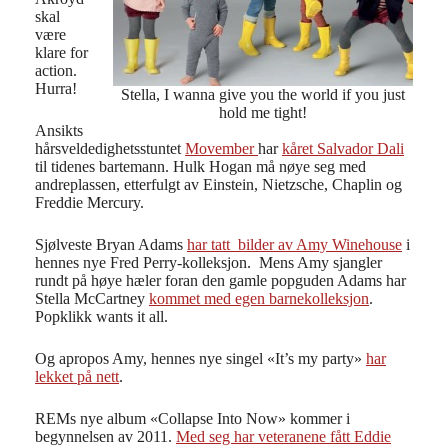
skal
være
klare for
action.
Hurra!
Stella, I wanna give you the world if you just
hold me tight!
Ansikts
hårsveldedighetsstuntet
Movember
har
kåret Salvador Dali
til tidenes bartemann. Hulk Hogan må nøye seg med
andreplassen, etterfulgt av Einstein, Nietzsche, Chaplin og
Freddie Mercury.
Sjølveste Bryan Adams
har tatt bilder av Amy Winehouse
i
hennes nye Fred Perry-kolleksjon. Mens Amy sjangler
rundt på høye hæler foran den gamle popguden Adams har
Stella McCartney
kommet med egen barnekolleksjon
.
Popklikk wants it all.
Og apropos Amy, hennes nye singel «It’s my party»
har
lekket på nett
.
REMs nye album «Collapse Into Now» kommer i
begynnelsen av 2011.
Med seg har veteranene fått Eddie