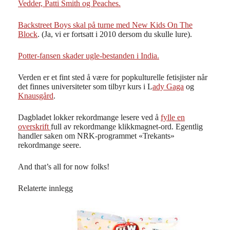
Vedder, Patti Smith og Peaches.
Backstreet Boys skal på turne med New Kids On The
Block
. (Ja, vi er fortsatt i 2010 dersom du skulle lure).
Potter-fansen skader ugle-bestanden i India.
Verden er et fint sted å være for popkulturelle fetisjister når
det finnes universiteter som tilbyr kurs i L
ady Gaga
og
Knausgård
.
Dagbladet lokker rekordmange lesere ved å
fylle en
overskrift
full av rekordmange klikkmagnet-ord. Egentlig
handler saken om NRK-programmet «Trekants»
rekordmange seere.
And that’s all for now folks!
Relaterte innlegg