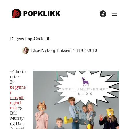
Hopp
til
innholdet
Dagens Pop-Cocktail
Elise Nyborg Eriksen
11/04/2010
«Ghostb
usters
3»
begynne
r
innspilli
ngen i
mai
og
Bill
Murray
og Dan
Akroyd