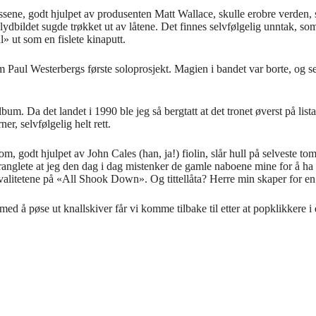
ssene, godt hjulpet av produsenten Matt Wallace, skulle erobre verden, s
 lydbildet sugde trøkket ut av låtene. Det finnes selvfølgelig unntak,
 ut som en fislete kinaputt.
 Westerbergs første soloprosjekt. Magien i bandet var borte, og selv
. Da det landet i 1990 ble jeg så bergtatt at det tronet øverst på lista 
r, selvfølgelig helt rett.
 som, godt hjulpet av John Cales (han, ja!) fiolin, slår hull på selv
nglete at jeg den dag i dag mistenker de gamle naboene mine for å ha da
valitetene på «All Shook Down». Og tittellåta? Herre min skaper for en 
med å pøse ut knallskiver får vi komme tilbake til etter at popklikkere i