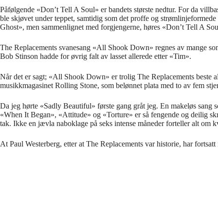
Påfølgende «Don’t Tell A Soul» er bandets største nedtur. For da villba
ble skjøvet under teppet, samtidig som det proffe og strømlinjeformede
Ghost», men sammenlignet med forgjengerne, høres «Don’t Tell A Soul»
The Replacements svanesang «All Shook Down» regnes av mange som Paul
Bob Stinson hadde for øvrig falt av lasset allerede etter «Tim».
Når det er sagt; «All Shook Down» er trolig The Replacements beste album
musikkmagasinet Rolling Stone, som belønnet plata med to av fem stjerne
Da jeg hørte «Sadly Beautiful» første gang gråt jeg. En makeløs sang
«When It Began», «Attitude» og «Torture» er så fengende og deilig skra
tak. Ikke en jævla naboklage på seks intense måneder forteller alt om k
At Paul Westerberg, etter at The Replacements var historie, har fortsatt 