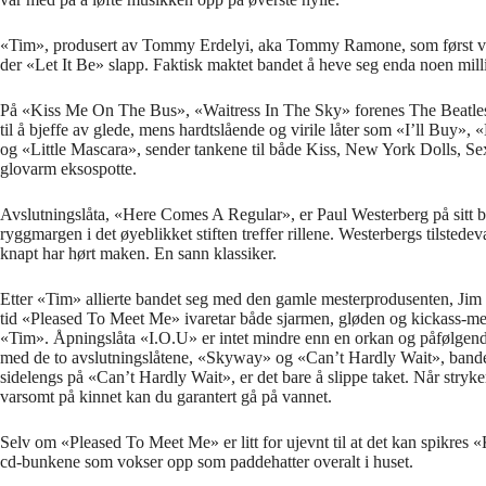
«Tim», produsert av Tommy Erdelyi, aka Tommy Ramone, som først var ti
der «Let It Be» slapp. Faktisk maktet bandet å heve seg enda noen milli
På «Kiss Me On The Bus», «Waitress In The Sky» forenes The Beatles
til å bjeffe av glede, mens hardtslående og virile låter som «I’ll Buy
og «Little Mascara», sender tankene til både Kiss, New York Dolls, Se
glovarm eksospotte.
Avslutningslåta, «Here Comes A Regular», er Paul Westerberg på sitt be
ryggmargen i det øyeblikket stiften treffer rillene. Westerbergs tilstedev
knapt har hørt maken. En sann klassiker.
Etter «Tim» allierte bandet seg med den gamle mesterprodusenten, Jim 
tid «Pleased To Meet Me» ivaretar både sjarmen, gløden og kickass-me
«Tim». Åpningslåta «I.O.U» er intet mindre enn en orkan og påfølgen
med de to avslutningslåtene, «Skyway» og «Can’t Hardly Wait», bandet p
sidelengs på «Can’t Hardly Wait», er det bare å slippe taket. Når stry
varsomt på kinnet kan du garantert gå på vannet.
Selv om «Pleased To Meet Me» er litt for ujevnt til at det kan spikres «K
cd-bunkene som vokser opp som paddehatter overalt i huset.