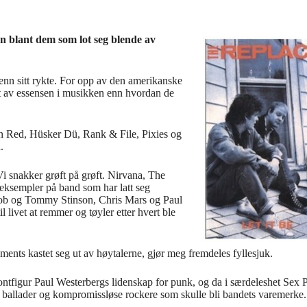
an blant dem som lot seg blende av
 enn sitt rykte. For opp av den amerikanske
 av essensen i musikken enn hvordan de
 Red, Hüsker Dü, Rank & File, Pixies og
.
i snakker grøft på grøft. Nirvana, The
ksempler på band som har latt seg
Bob og Tommy Stinson, Chris Mars og Paul
 livet at remmer og tøyler etter hvert ble
ents kastet seg ut av høytalerne, gjør meg fremdeles fyllesjuk.
frontfigur Paul Westerbergs lidenskap for punk, og da i særdeleshet Sex 
te ballader og kompromissløse rockere som skulle bli bandets varemerke. 