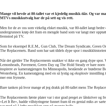
Mange vil hevde at 80-tallet var et kjedelig musikk-tiår. Og var m
MTVs musikkutvalg har de på sett og vis rett.
Men for de av oss som virkelig elsket musikk, var 80-tallet langt bedre
undergrunnen krøp det fram en mengde band som var langt mer opptatt
fremstod på TV.
Som for eksempel R.E.M., Gun Club, The Dream Syndicate, Green On
The Replacemets. Band som har satt tildels dype spor i musikkhistorien
Når det gjelder The Replacements snakker vi ikke en gang dype spor. V
Lemonheads, Pavement, Green Day og The Hold Steady er bare noen e
inspirere av kameratgjengen fra Minneapolis, bestående av brødrene 
Westerberg. En kameratgjeng med en så lystig og eksplosiv innstilling til
mer enn frynsete.
Bare tanken på hvor mange øl jeg drakk på 80-tallet mens The Replacem
The Replacements første plater var i stor grad preget av låtskriver og 
«Let It Be», hadde villstyringene funnet fram til en genial miks av sar
var med på å løfte musikken opp på øverste hylle.