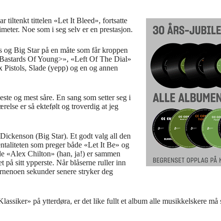
ltenkt tittelen «Let It Bleed», fortsatte
meter. Noe som i seg selv er en prestasjon.
 og Big Star på en måte som får kroppen
», «Bastards Of Young>», «Left Of The Dial»
x Pistols, Slade (yepp) og en og annen
ste og mest såre. En sang som setter seg i
ærelse er så ektefølt og troverdig at jeg
Dickenson (Big Star). Et godt valg all den
ntaliteten som preger både «Let It Be» og
de «Alex Chilton» (han, ja!) er sammen
å sitt ypperste. Når blåserne ruller inn
kernenoen sekunder senere stryker deg
lassiker» på ytterdøra, er det like fullt et album alle musikkelskere må s