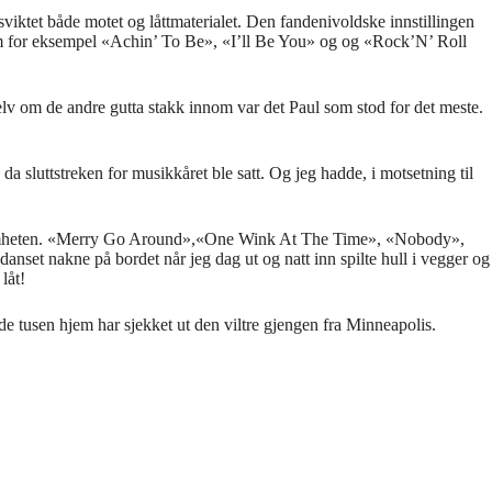
viktet både motet og låttmaterialet. Den fandenivoldske innstillingen
 som for eksempel «Achin’ To Be», «I’ll Be You» og og «Rock’N’ Roll
 om de andre gutta stakk innom var det Paul som stod for det meste.
da sluttstreken for musikkåret ble satt. Og jeg hadde, i motsetning til
este tomheten. «Merry Go Around»,«One Wink At The Time», «Nobody»,
nset nakne på bordet når jeg dag ut og natt inn spilte hull i vegger og
låt!
 de tusen hjem har sjekket ut den viltre gjengen fra Minneapolis.