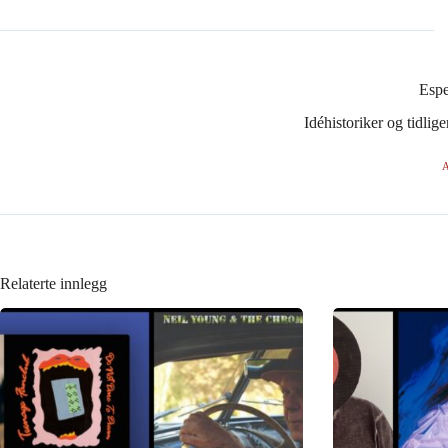
Esp
Idéhistoriker og tidli
A
Relaterte innlegg