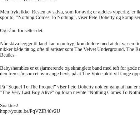
Men frykt ikke. Resten av skiva, som for øvrig er aldeles ypperlig, er ik
spor to, ”Nothing Comes To Nothing”, viser Pete Doherty og kompisene h
Og sånn fortsetter det.
Når skiva legger til land kan man trygt konkludere med at det var en fi
nikker både titt og ofte til artister som The Velvet Underground, Th
Beatles.
Babyshambles er et sjarmerende og skranglete band med teft for gode me
den fremstår som et av mange bevis på at The Voice aldri vil fange opp 
På ”Sequel To The Prequel” viser Pete Doherty nok en gang at han er en
”The Very Last Boy Alive” og foran nevnte ”Nothing Comes To Nothing” e
Snakkes!
http://youtu.be/PqVZlR48v2U