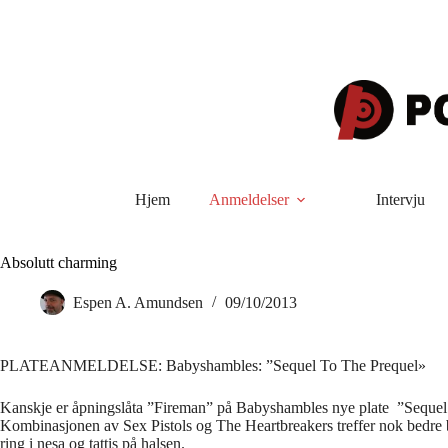
Hopp
til
innholdet
Hjem
Anmeldelser
Intervju
Absolutt charming
Espen A. Amundsen
09/10/2013
PLATEANMELDELSE: Babyshambles: ”Sequel To The Prequel»
Kanskje er åpningslåta ”Fireman” på Babyshambles nye plate ”Sequel 
Kombinasjonen av Sex Pistols og The Heartbreakers treffer nok bedre
ring i nesa og tattis på halsen.