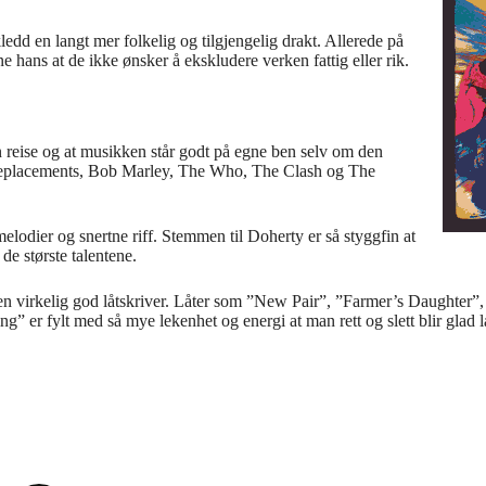
ledd en langt mer folkelig og tilgjengelig drakt. Allerede på
ans at de ikke ønsker å ekskludere verken fattig eller rik.
n reise og at musikken står godt på egne ben selv om den
e Replacements, Bob Marley, The Who, The Clash og The
lodier og snertne riff. Stemmen til Doherty er så styggfin at
de største talentene.
 virkelig god låtskriver. Låter som ”New Pair”, ”Farmer’s Daughter”, ”
r fylt med så mye lekenhet og energi at man rett og slett blir glad lan