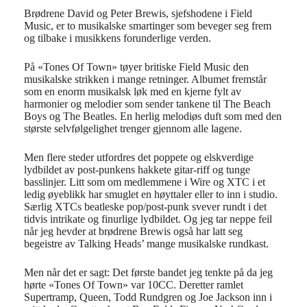
Brødrene David og Peter Brewis, sjefshodene i Field
Music, er to musikalske smartinger som beveger seg frem
og tilbake i musikkens forunderlige verden.
På «Tones Of Town» tøyer britiske Field Music den
musikalske strikken i mange retninger. Albumet fremstår
som en enorm musikalsk løk med en kjerne fylt av
harmonier og melodier som sender tankene til The Beach
Boys og The Beatles. En herlig melodiøs duft som med den
største selvfølgelighet trenger gjennom alle lagene.
Men flere steder utfordres det poppete og elskverdige
lydbildet av post-punkens hakkete gitar-riff og tunge
basslinjer. Litt som om medlemmene i Wire og XTC i et
ledig øyeblikk har smuglet en høyttaler eller to inn i studio.
Særlig XTCs beatleske pop/post-punk svever rundt i det
tidvis intrikate og finurlige lydbildet. Og jeg tar neppe feil
når jeg hevder at brødrene Brewis også har latt seg
begeistre av Talking Heads’ mange musikalske rundkast.
Men når det er sagt: Det første bandet jeg tenkte på da jeg
hørte «Tones Of Town» var 10CC. Deretter ramlet
Supertramp, Queen, Todd Rundgren og Joe Jackson inn i