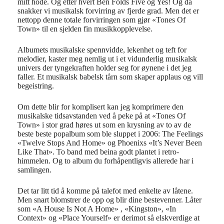
mitt hode. Og etter hvert Ben Folds Five og Yes! Og da
snakker vi musikalsk forvirring av fjerde grad. Men det er
nettopp denne totale forvirringen som gjør «Tones Of
Town» til en sjelden fin musikkopplevelse.
Albumets musikalske spennvidde, lekenhet og teft for
melodier, kaster meg nemlig ut i et vidunderlig musikalsk
univers der tyngekraften holder seg for øynene i det jeg
faller. Et musikalsk babelsk tårn som skaper applaus og vill
begeistring.
Om dette blir for komplisert kan jeg komprimere den
musikalske tidsavstanden ved å peke på at «Tones Of
Town» i stor grad høres ut som en krysning av to av de
beste beste popalbum som ble sluppet i 2006: The Feelings
«Twelve Stops And Home» og Phoenixs «It’s Never Been
Like That». To band med beina godt plantet i retro-
himmelen. Og to album du forhåpentligvis allerede har i
samlingen.
Det tar litt tid å komme på talefot med enkelte av låtene.
Men snart blomstrer de opp og blir dine bestevenner. Låter
som «A House Is Not A Home» , «Kingston», «In
Context» og «Place Yourself» er derimot så elskverdige at