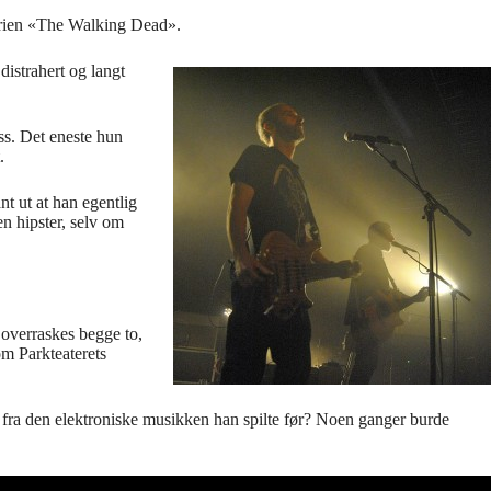
serien «The Walking Dead».
distrahert og langt
ss. Det eneste hun
.
nt ut at han egentlig
n hipster, selv om
 overraskes begge to,
om Parkteaterets
rv fra den elektroniske musikken han spilte før? Noen ganger burde