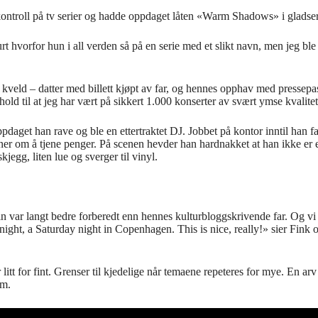
r kontroll på tv serier og hadde oppdaget låten «Warm Shadows» i glad
rt hvorfor hun i all verden så på en serie med et slikt navn, men jeg ble 
kveld – datter med billett kjøpt av far, og hennes opphav med pressepa
hold til at jeg har vært på sikkert 1.000 konserter av svært ymse kvalitet
daget han rave og ble en ettertraktet DJ. Jobbet på kontor inntil han fa
ner om å tjene penger. På scenen hevder han hardnakket at han ikke er e
egg, liten lue og sverger til vinyl.
in var langt bedre forberedt enn hennes kulturbloggskrivende far. Og vi
night, a Saturday night in Copenhagen. This is nice, really!» sier Fink 
litt for fint. Grenser til kjedelige når temaene repeteres for mye. En a
am.