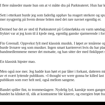
I flere måneder maste hun om at vi måtte dra på Parkteateret. Hun ha
Sett i etterkant burde jeg som faderlig opphav ha reagert sterkere og spu
mer nysgjerrig på hvem denne briten med det rare navnet egentlig er.
Dermed bar det av sted til Parkteateret på Grünerløkka en varm søndag 
fryktet var at jeg kom til å kjede meg, egentlig ganske sjarmerende i for
Fin Greenall. Oppvekst fylt med klassisk musikk. I løpet av tenårene opp
burde livnære seg som musiker. Ingen smart karrierevei hvis du har pla
bandmedlemmene mener det motsatte, og han sitter der med finklippet skj
En klassisk hipster mao.
Men også noe mer. Jeg hadde kun hørt et par låter i forkant, datteren m
av et svært lyttende publikum. «I thought we were gonna be killed last 
publikum som roer helt ned, også mellom sangene.
Bandet spiller fint, to trommeslagere. Nydelig lyd, kanskje noen ganger 
bandet ha klinket til, slik at kontrastene ble klarere, og energien brøt fr