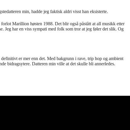
tedatteren min, hadde jeg faktisk aldri visst han eksisterte.
forlot Marillion høsten 1988. Det blir også påstått at all musikk etter
ene. Jeg har en viss sympati med folk som tror at jeg føler det slik. Og
definitivt er mer enn det. Med bakgrunn i rave, trip hop og ambient
nde bidragsytere. Datteren min ville at det skulle bli annerledes.