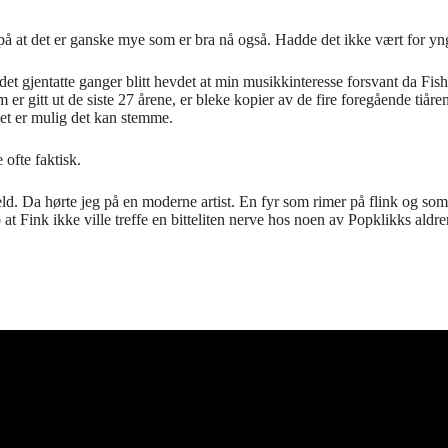
på at det er ganske mye som er bra nå også. Hadde det ikke vært for yngs
det gjentatte ganger blitt hevdet at min musikkinteresse forsvant da Fish 
om er gitt ut de siste 27 årene, er bleke kopier av de fire foregående tiår
 det er mulig det kan stemme.
ofte faktisk.
. Da hørte jeg på en moderne artist. En fyr som rimer på flink og som 
at Fink ikke ville treffe en bitteliten nerve hos noen av Popklikks aldre