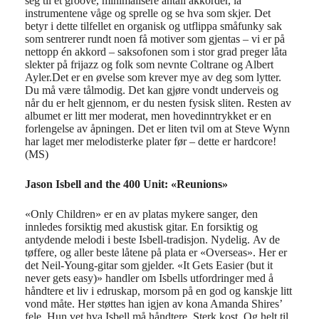
seg til et groove, minimalisere antall akkorder, la
instrumentene våge og sprelle og se hva som skjer. Det
betyr i dette tilfellet en organisk og utflippa småfunky sak
som sentrerer rundt noen få motiver som gjentas – vi er på
nettopp én akkord – saksofonen som i stor grad preger låta
slekter på frijazz og folk som nevnte Coltrane og Albert
Ayler.Det er en øvelse som krever mye av deg som lytter.
Du må være tålmodig. Det kan gjøre vondt underveis og
når du er helt gjennom, er du nesten fysisk sliten. Resten av
albumet er litt mer moderat, men hovedinntrykket er en
forlengelse av åpningen. Det er liten tvil om at Steve Wynn
har laget mer melodisterke plater før – dette er hardcore!
(MS)
Jason Isbell and the 400 Unit: «Reunions»
«Only Children» er en av platas mykere sanger, den
innledes forsiktig med akustisk gitar. En forsiktig og
antydende melodi i beste Isbell-tradisjon. Nydelig. Av de
tøffere, og aller beste låtene på plata er «Overseas». Her er
det Neil-Young-gitar som gjelder. «It Gets Easier (but it
never gets easy)» handler om Isbells utfordringer med å
håndtere et liv i edruskap, morsom på en god og kanskje litt
vond måte. Her støttes han igjen av kona Amanda Shires’
fele. Hun vet hva Isbell må håndtere. Sterk kost. Og helt til