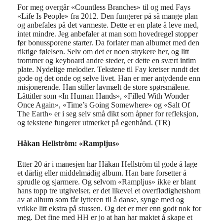
For meg overgår «Countless Branches» til og med Fays
«Life Is People» fra 2012. Den fungerer på så mange plan
og anbefales på det varmeste. Dette er en plate å leve med,
intet mindre.
Jeg anbefaler at man som hovedregel stopper
før bonussporene starter. Da forlater man albumet med den
riktige følelsen. Selv om det er noen strykere her, og litt
trommer og keyboard andre steder, er dette en svært intim
plate. Nydelige melodier. Tekstene til Fay kretser rundt det
gode og det onde og selve livet. Han er mer antydende enn
misjonerende. Han stiller lavmælt de store spørsmålene.
Låttitler som «In Human Hands», «Filled With Wonder
Once Again», «Time’s Going Somewhere» og «Salt Of
The Earth» er i seg selv små dikt som åpner for refleksjon,
og tekstene fungerer utmerket på egenhånd. (TR)
Håkan Hellström: «Rampljus»
Etter 20 år i manesjen har Håkan Hellström til gode å lage
et dårlig eller middelmådig album. Han bare forsetter å
sprudle og sjarmere. Og selvom «Rampljus» ikke er blant
hans topp tre utgivelser, er det likevel et overflødighetshorn
av at album som får lytteren til å danse, synge med og
vrikke litt ekstra på stussen. Og det er mer enn godt nok for
meg. Det fine med HH er jo at han har maktet å skape et