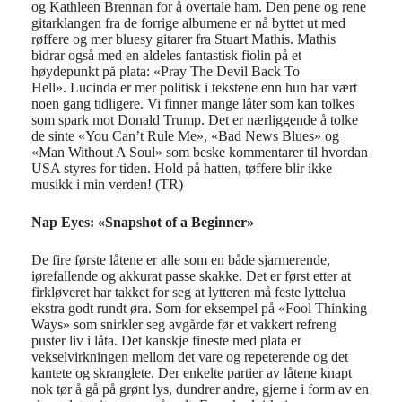
og Kathleen Brennan for å overtale ham.
Den pene og rene
gitarklangen fra de forrige albumene er nå byttet ut med
røffere og mer
blues
y
gitarer fra Stuart Mathis. Mathis
bidrar også med en aldeles fantastisk fiolin på et
høydepunkt på plata: «
Pray
The
Devil
Back To
Hell».
Lucinda
er mer politisk
i tekstene enn hun har vært
noen gang tidligere. Vi finner mange låter som kan tolkes
som
spark mot Donald Trump. Det er nærliggende å tolke
de sinte «
You
Can’t
Rule
Me», «Bad News Blues» og
«Man
Without
A Soul» som beske kommentarer til hvordan
USA styres for tiden. Hold på hatten, tøffere blir ikke
musikk i min verden! (TR)
Nap Eyes: «Snapshot of a Beginner»
De fire første låtene er alle som en både sjarmerende,
iørefallende og akkurat passe skakke. Det er først etter at
firkløveret har takket for seg at lytteren må feste lyttelua
ekstra godt rundt øra. Som for eksempel på «Fool Thinking
Ways» som snirkler seg avgårde før et vakkert refreng
puster liv i låta. Det kanskje fineste med plata er
vekselvirkningen mellom det vare og repeterende og det
kantete og skranglete. Der enkelte partier av låtene knapt
nok tør å gå på grønt lys, dundrer andre, gjerne i form av en