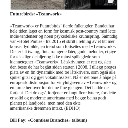
Futurebirds: «Teamwork»
«Teamwork» er Futurebirds’
fjerde
fullengder.
Bandet
har
hele tiden laget en form for kosmisk post-country med lette
indie
-tendenser og noen psykedeliske krumspring. Samtidig
var «Hotel
Parties
» fra 201
5 et skritt i retning av et litt mer
konsist lydbilde, en trend som fortsettes med «Teamwork».
Det er litt
twang
, fint arrangerte låter,
gode melodier, et øye
for tekstlige detaljer og ikke minst spilleglede som
kjennetegner «Teamwork». Låtskrivingen er rett og slett
den beste de har begått siden starten i 20
08
.
I tillegg preges
plata av en fin dynamikk med tre låtskrivere, som også alle
spiller gitar og gjør vokalinnsatser. Nå er det bare å håpe på
europeisk distribusjon for vinylutgaven av «Teamwork»
og
en turne her over for denne fine gjengen. Det hadde de
fortjent. Det de også fortjener er langt flere lyttere
, for dette
er solid og moderne
americana
med begge beina godt
plantet på landjorda, men med den ekte
amerikanske
drømmen intakt. (EDHO)
Bill Fay: «Countless Branches» (album)