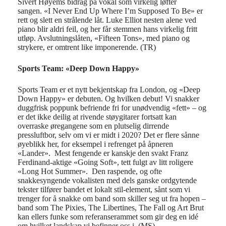
Sivert Høyems bidrag på vokal som virkelig løfter
sangen. «I Never End Up Where I’m Supposed To Be» er
rett og slett en strålende låt. Luke Elliot nesten alene ved
piano blir aldri feil, og her får stemmen hans virkelig fritt
utløp. Avslutningslåten, «Fifteen Tons», med piano og
strykere, er omtrent like imponerende. (TR)
Sports Team: «Deep Down Happy»
Sports Team er et nytt bekjentskap fra London, og «Deep
Down Happy» er debuten. Og hvilken debut! Vi snakker
duggfrisk poppunk befriende fri for unødvendig «fett» – og
er det ikke deilig at rivende støygitarer fortsatt kan
overraske øregangene som en plutselig dirrende
pressluftbor, selv om vi er midt i 2020? Det er flere sånne
øyeblikk her, for eksempel i refrenget på åpneren
«Lander». Mest fengende er kanskje den svakt Franz
Ferdinand-aktige «Going Soft», tett fulgt av litt roligere
«Long Hot Summer». Den raspende, og ofte
snakkesyngende vokalisten med dels ganske ordgytende
tekster tilfører bandet et lokalt stil-element, sånt som vi
trenger for å snakke om band som skiller seg ut fra hopen –
band som The Pixies, The Libertines, The Fall og Art Brut
kan ellers funke som referanserammet som gir deg en idé
om hvilket landskap vi befinner oss i. (MS)