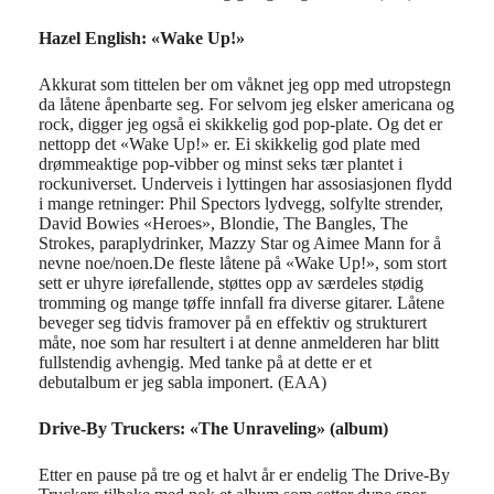
Hazel English: «Wake Up!»
Akkurat som tittelen ber om våknet jeg opp med utropstegn
da låtene åpenbarte seg. For selvom jeg elsker americana og
rock, digger jeg også ei skikkelig god pop-plate. Og det er
nettopp det «Wake Up!» er. Ei skikkelig god plate med
drømmeaktige pop-vibber og minst seks tær plantet i
rockuniverset. Underveis i lyttingen har assosiasjonen flydd
i mange retninger: Phil Spectors lydvegg, solfylte strender,
David Bowies «Heroes», Blondie, The Bangles, The
Strokes, paraplydrinker, Mazzy Star og Aimee Mann for å
nevne noe/noen.De fleste låtene på «Wake Up!», som stort
sett er uhyre iørefallende, støttes opp av særdeles stødig
tromming og mange tøffe innfall fra diverse gitarer. Låtene
beveger seg tidvis framover på en effektiv og strukturert
måte, noe som har resultert i at denne anmelderen har blitt
fullstendig avhengig. Med tanke på at dette er et
debutalbum er jeg sabla imponert. (EAA)
Drive-By Truckers: «The Unraveling» (album)
Etter en pause på tre og et halvt år er endelig The Drive-By