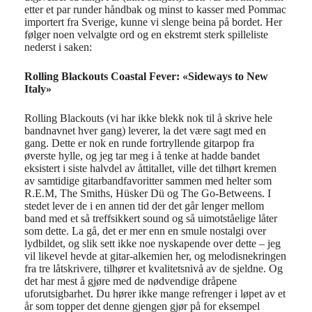
etter et par runder håndbak og minst to kasser med Pommac
importert fra Sverige, kunne vi slenge beina på bordet. Her
følger noen velvalgte ord og en ekstremt sterk spilleliste
nederst i saken:
Rolling Blackouts Coastal Fever: «Sideways to New
Italy»
Rolling Blackouts (vi har ikke blekk nok til å skrive hele
bandnavnet hver gang) leverer, la det være sagt med en
gang. Dette er nok en runde fortryllende gitarpop fra
øverste hylle, og jeg tar meg i å tenke at hadde bandet
eksistert i siste halvdel av åttitallet, ville det tilhørt kremen
av samtidige gitarbandfavoritter sammen med helter som
R.E.M, The Smiths, Hüsker Dü og The Go-Betweens. I
stedet lever de i en annen tid der det går lenger mellom
band med et så treffsikkert sound og så uimotståelige låter
som dette. La gå, det er mer enn en smule nostalgi over
lydbildet, og slik sett ikke noe nyskapende over dette – jeg
vil likevel hevde at gitar-alkemien her, og melodisnekringen
fra tre låtskrivere, tilhører et kvalitetsnivå av de sjeldne. Og
det har mest å gjøre med de nødvendige dråpene
uforutsigbarhet. Du hører ikke mange refrenger i løpet av et
år som topper det denne gjengen gjør på for eksempel