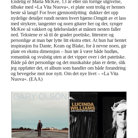
Endelig er Maria McKee, 13 år etter sin forrige utgivelse,
tilbake med «La Vita Nuova», ei plate som trolig er hennes
beste så langt! For hver gjennomlytting dukker det opp
nydelige detaljer rundt nesten hvert hjørne.Omgitt av et lass
med strykere, tangenter og noen gitarer her og der, synger
McKee så vakkert og følelsesladet at månen nesten faller
ned. Tekstene er så til de grader poetiske, litterære og
personlige at man bør lytte litt ekstra etter. At hun har hentet
inspirasjon fra Dante, Keats og Blake, for å nevne noen, gir
plate en ekstra dimensjon – hun tør å være både hudløs,
romantisk og svulstig uten at det vipper over i det patetiske.
Både på det personlige og det musikalske plan er dette, slik
jeg oppfatter det, et album som handler om både forandring
og bevegelse mot noe nytt. Om det nye livet – «La Vita
Nuova». (EAA)