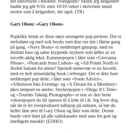
det universelle i tekstene. Poengsum? Skulle jeg helgardert
hadde jeg gitt 9/10, men 10/10 virker i skrivende stund
nesten som å helgardere, det også. (TR)
Gary Olson: «Gary Olson»
Popklikk betatt av disse nøye arrangerte pop-perlene. Det er
melodiøst og med nok hooks som drar oss inn i låtene gang
på gang. «Navy Boats» er neddempet gitarpop, med en
distinkt bass og sakte krypende strykere som løftes av en
novelle-aktig tekst. Kammerpopen i låter som «Giovanna
Please», «Postcards from Lisbon» og «All Points North er
florlett balsam for ørene! Spesielt sistnevnte er en favoritt,
med en helt uimotståelig hook i refrenget. Det er ikke bare
neddempet pop dette, i låter som «Some Advice»,
«Afternoon Into Evening» og «A Dream for a Membory»
økes tempoet en anelse. Strykerpopen i «Diego It’s Time»
og «Tourists Taking Photographs» er noe av den beste
voksenpopen du får sjansen til å lytte til i år. Jeg lover deg,
når du er lei overprodusert tullepop på radioen, så bør du
heller låne øret til Gary Olson og låter som dette. Denne
burde vært listet på alle radiokanaler med sans for god og
intelligent musikk! (EDHO)