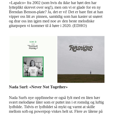
«Lapalco» fra 2002 (som hvis du ikke har hørt den har
lytteplikt skrevet over seg!), men om vi er glade for en ny
Brendan Benson-plate? Ja, det er vi! Det er bare fint at han
vipper oss litt av pinnen, samtidig som han kaster ut snøret
og drar oss inn igjen med noe av den beste melodiske
gitarpopen vi kommer til å høre i 2020. (EDHO)
Nada Surf: «Never Not Together»
Nada Surfs nye oppfinnelse er også fylt med en liten hær
svært melodiøse låter som er puttet inn i et romslig og luftig
lydbilde. Tidvis er lydbildet så mykt og varmt at skille
mellom soft-og powerpop viskes helt ut. Flere av låtene på