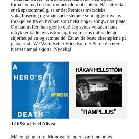
formelen med en fin trompetsolo mot slutten. Når uttrykket
er så sparsommelig, så er det Pernices melodiske
vokalfrasering og småraspete stemme som utgjør mye av
forskjellen fra en hvilken som helst singer-songwriter-plate.
Og han treffer, han gjør jo det! Jeg synes vokalen hans
uttrykker både livsvisdom og tilværelsens uutholdelige
skjørhet på en og samme tid. Ett av de beste eksemplene på
plata er «If We Were Better Friends», der Pernice bærer
hjertet utenpå skjorta. Nydelig!
TOPS: «I Feel Alive»
Måten gjengen fra Montreal blander svært melodiøs