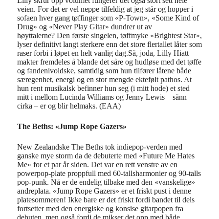
Lilly skrur opp volumet fungerer det også stort sett hele
veien. For det er vel neppe tilfeldig at jeg står og hopper i
sofaen hver gang tøffinger som «P-Town», «Some Kind of
Drug» og «Never Play Gitar» dundrer ut av
høyttalerne? Den første singelen, tøffmyke «Brightest Star»,
lyser definitivt langt sterkere enn det store flertallet låter som
raser forbi i løpet en helt vanlig dag.Så, joda, Lilly Hiatt
makter fremdeles å blande det såre og hudløse med det tøffe
og fandenivoldske, samtidig som hun tilfører låtene både
særegenhet, energi og en stor mengde ektefølt pathos. At
hun rent musikalsk befinner hun seg (i mitt hode) et sted
mitt i mellom Lucinda Williams og Jenny Lewis – sånn
cirka – er og blir helmaks. (EAA)
The Beths: «Jump Rope Gazers»
New Zealandske The Beths tok indiepop-verden med
ganske mye storm
da de debuterte med «Future Me Hates
Me» for et par år siden
. Det var en rett venstre av en
powerpop-plate
proppfull med 60-tallsharmonier og 90-talls
pop-punk.
Nå er de endelig tilbake med den «vanskelige»
andreplata. «Jump Rope Gazers» er et friskt pust i denne
platesommeren! Ikke bare er det friskt fordi bandet til dels
fortsetter med den energiske og
konsise gitarpopen fra
debuten, men også fordi de mikser det opp med både