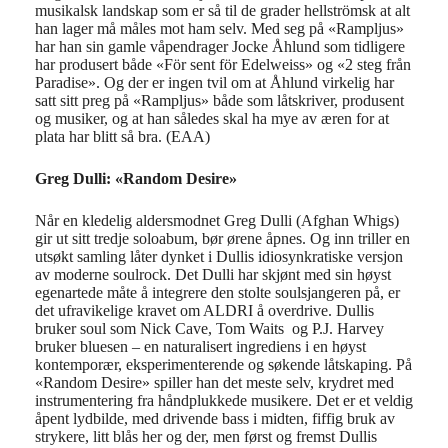
musikalsk landskap som er så til de grader hellströmsk at alt
han lager må måles mot ham selv. Med seg på «Rampljus»
har han sin gamle våpendrager Jocke Åhlund som tidligere
har produsert både «För sent för Edelweiss» og «2 steg från
Paradise». Og der er ingen tvil om at Åhlund virkelig har
satt sitt preg på «Rampljus» både som låtskriver, produsent
og musiker, og at han således skal ha mye av æren for at
plata har blitt så bra. (EAA)
Greg Dulli: «Random Desire»
Når en kledelig aldersmodnet Greg Dulli (Afghan Whigs)
gir ut sitt tredje soloabum, bør ørene åpnes. Og inn triller en
utsøkt samling låter dynket i Dullis idiosynkratiske versjon
av moderne soulrock. Det Dulli har skjønt med sin høyst
egenartede måte å integrere den stolte soulsjangeren på, er
det ufravikelige kravet om ALDRI å overdrive. Dullis
bruker soul som Nick Cave, Tom Waits og P.J. Harvey
bruker bluesen – en naturalisert ingrediens i en høyst
kontemporær, eksperimenterende og søkende låtskaping. På
«Random Desire» spiller han det meste selv, krydret med
instrumentering fra håndplukkede musikere. Det er et veldig
åpent lydbilde, med drivende bass i midten, fiffig bruk av
strykere, litt blås her og der, men først og fremst Dullis