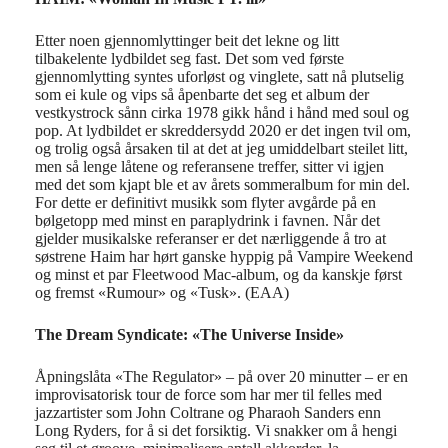
Etter noen gjennomlyttinger beit det lekne og litt
tilbakelente lydbildet seg fast. Det som ved første
gjennomlytting syntes uforløst og vinglete, satt nå plutselig
som ei kule og vips så åpenbarte det seg et album der
vestkystrock sånn cirka 1978 gikk hånd i hånd med soul og
pop. At lydbildet er skreddersydd 2020 er det ingen tvil om,
og trolig også årsaken til at det at jeg umiddelbart steilet litt,
men så lenge låtene og referansene treffer, sitter vi igjen
med det som kjapt ble et av årets sommeralbum for min del.
For dette er definitivt musikk som flyter avgårde på en
bølgetopp med minst en paraplydrink i favnen. Når det
gjelder musikalske referanser er det nærliggende å tro at
søstrene Haim har hørt ganske hyppig på Vampire Weekend
og minst et par Fleetwood Mac-album, og da kanskje først
og fremst «Rumour» og «Tusk». (EAA)
The Dream Syndicate: «The Universe Inside»
Åpningslåta «The Regulator» – på over 20 minutter – er en
improvisatorisk tour de force som har mer til felles med
jazzartister som John Coltrane og Pharaoh Sanders enn
Long Ryders, for å si det forsiktig. Vi snakker om å hengi