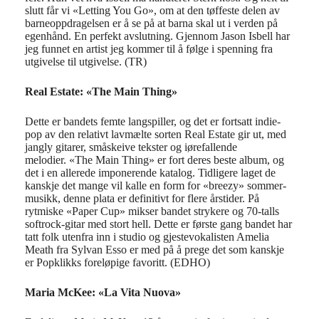
slutt får vi «Letting You Go», om at den tøffeste delen av
barneoppdragelsen er å se på at barna skal ut i verden på
egenhånd. En perfekt avslutning. Gjennom Jason Isbell har
jeg funnet en artist jeg kommer til å følge i spenning fra
utgivelse til utgivelse. (TR)
Real Estate: «The Main Thing»
Dette er bandets femte langspill
er,
og det er fortsatt
indie
-
pop av den relativt lavmælte sorten Real
Estate
gir ut
, med
jangly
gitarer, småskeive tekster og iørefallende
melodier. «The
Main Thing» er fort deres beste album, og
det i
en allerede imponerende katalog.
Tidligere laget de
kanskje det mange vil kalle en form for «
breezy
» sommer-
musikk, denne plata er definitivt for flere
årstider. På
rytmiske
«Paper Cup» mikser bandet strykere og 70-talls
softrock-gitar med stort hell. Dette er første gang bandet h
ar
tatt folk utenfra inn i studio og
gjestevokalisten
Amelia
Meath fra
Sylvan
Esso er med på å prege det som kanskje
er
Popklikks
foreløpige favoritt. (EDHO)
Maria McKee: «La Vita Nuova»