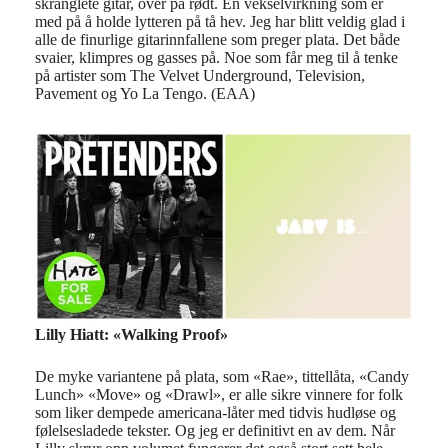
skranglete gitar, over på rødt. En vekselvirkning som er
med på å holde lytteren på tå hev. Jeg har blitt veldig glad i
alle de finurlige gitarinnfallene som preger plata. Det både
svaier, klimpres og gasses på. Noe som får meg til å tenke
på artister som The Velvet Underground, Television,
Pavement og Yo La Tengo. (EAA)
Lilly Hiatt: «Walking Proof»
De myke variantene på plata, som «Rae», tittellåta, «Candy
Lunch» «Move» og «Drawl», er alle sikre vinnere for folk
som liker dempede americana-låter med tidvis hudløse og
følelsesladede tekster. Og jeg er definitivt en av dem. Når