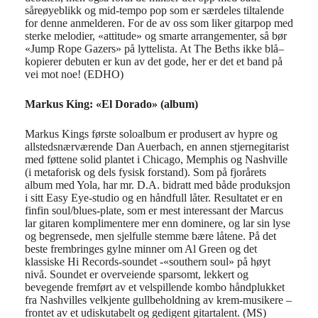
såreøyeblikk og mid-tempo pop som
er særdeles tiltalende
for denne anmelderen. For de av oss som liker gitarpop med
sterke melodier,
«attitude» og smarte arrangementer, så bør
«Jump Rope Gazers» på lyttelista. At The Beths ikke blå
–
kopierer debuten er kun av det gode, her er det et band på
vei mot noe
!
(EDHO)
Markus King: «El Dorado» (album)
Markus Kings første soloalbum er produsert av hypre og
allstedsnærværende Dan Auerbach, en annen stjernegitarist
med føttene solid plantet i Chicago, Memphis og Nashville
(i metaforisk og dels fysisk forstand). Som på fjorårets
album med Yola, har mr. D.A. bidratt med både produksjon
i sitt Easy Eye-studio og en håndfull låter. Resultatet er en
finfin soul/blues-plate, som er mest interessant der Marcus
lar gitaren komplimentere mer enn dominere, og lar sin lyse
og begrensede, men sjelfulle stemme bære låtene. På det
beste frembringes gylne minner om Al Green og det
klassiske Hi Records-soundet -«southern soul» på høyt
nivå. Soundet er overveiende sparsomt, lekkert og
bevegende fremført av et velspillende kombo håndplukket
fra Nashvilles velkjente gullbeholdning av krem-musikere –
frontet av et udiskutabelt og gedigent gitartalent. (MS)