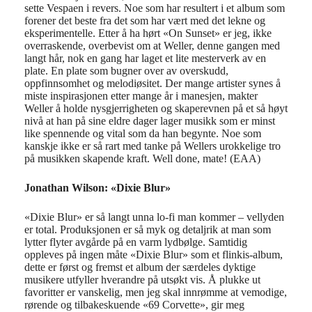
sette Vespaen i revers. Noe som har resultert i et album som
forener det beste fra det som har vært med det lekne og
eksperimentelle. Etter å ha hørt «On Sunset» er jeg, ikke
overraskende, overbevist om at Weller, denne gangen med
langt hår, nok en gang har laget et lite mesterverk av en
plate. En plate som bugner over av overskudd,
oppfinnsomhet og melodiøsitet. Der mange artister synes å
miste inspirasjonen etter mange år i manesjen, makter
Weller å holde nysgjerrigheten og skaperevnen på et så høyt
nivå at han på sine eldre dager lager musikk som er minst
like spennende og vital som da han begynte. Noe som
kanskje ikke er så rart med tanke på Wellers urokkelige tro
på musikken skapende kraft. Well done, mate! (EAA)
Jonathan Wilson: «Dixie Blur»
«Dixie Blur» er så langt unna lo-fi man kommer – vellyden
er total. Produksjonen er så myk og detaljrik at man som
lytter flyter avgårde på en varm lydbølge. Samtidig
oppleves på ingen måte «Dixie Blur» som et flinkis-album,
dette er først og fremst et album der særdeles dyktige
musikere utfyller hverandre på utsøkt vis. Å plukke ut
favoritter er vanskelig, men jeg skal innrømme at vemodige,
rørende og tilbakeskuende «69 Corvette», gir meg