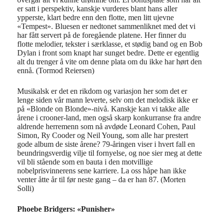
er satt i perspektiv, kanskje vurderes blant hans aller
ypperste
, klart bedre enn
den
flotte, men litt ujevne
«Tempest»
.
Bluesen er nedtonet sammenliknet med det vi
har fått servert på de foregående platene. Her finner du
f
lotte melodier, tekster i særklasse, et stødig band og en Bob
Dylan i front som knapt har sunget bedre.
Dette
er egentlig
alt du trenger å vite om
denne plata
om du ikke har hørt den
ennå. (Tormod Reiersen)
Musikalsk er det en rikdom og variasjon her som det er
lenge siden vår mann leverte, selv om det melodisk ikke er
på «Blonde on Blonde»-nivå. Kanskje kan vi takke alle
årene i crooner-land, men også skarp konkurranse fra andre
aldrende herremenn som nå avdøde Leonard Cohen, Paul
Simon, Ry Cooder og Neil Young, som alle har prestert
gode album de siste årene? 79-åringen viser i hvert fall en
beundringsverdig vilje til fornyelse, og noe sier meg at dette
vil bli stående som en bauta i den motvillige
nobelprisvinnerens sene karriere. La oss håpe han ikke
venter åtte år til før neste gang – da er han 87. (Morten
Solli)
Phoebe Bridgers: «Punisher»