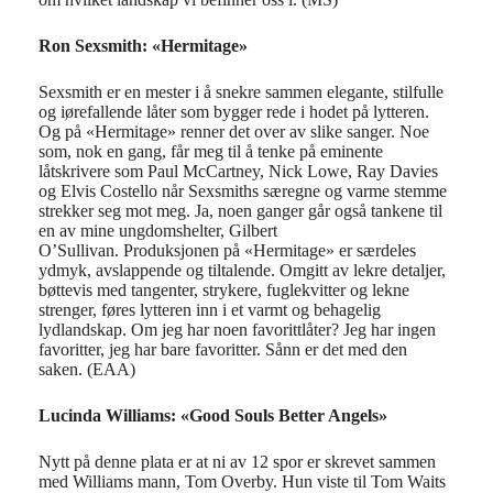
Ron Sexsmith: «Hermitage»
Sexsmith er en mester i å snekre sammen elegante, stilfulle
og iørefallende låter som bygger rede i hodet på lytteren.
Og på «Hermitage» renner det over av slike sanger. Noe
som, nok en gang, får meg til å tenke på eminente
låtskrivere som Paul McCartney, Nick Lowe, Ray Davies
og Elvis Costello når Sexsmiths særegne og varme stemme
strekker seg mot meg. Ja, noen ganger går også tankene til
en av mine ungdomshelter, Gilbert
O’Sullivan. Produksjonen på «Hermitage» er særdeles
ydmyk, avslappende og tiltalende. Omgitt av lekre detaljer,
bøttevis med tangenter, strykere, fuglekvitter og lekne
strenger, føres lytteren inn i et varmt og behagelig
lydlandskap. Om jeg har noen favorittlåter? Jeg har ingen
favoritter, jeg har bare favoritter. Sånn er det med den
saken. (EAA)
Lucinda Williams: «Good Souls Better Angels»
Nytt på denne plata er at
ni av 12
spor er skrevet sammen
med Williams
mann,
Tom Ove
r
by. Hun viste til Tom Waits