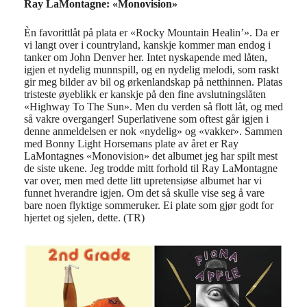
Ray LaMontagne: «Monovision»
Èn favorittlåt på plata er «Rocky Mountain Healin’». Da er
vi langt over i countryland, kanskje kommer man endog i
tanker om John Denver her. Intet nyskapende med låten,
igjen et nydelig munnspill, og en nydelig melodi, som raskt
gir meg bilder av bil og ørkenlandskap på netthinnen. Platas
tristeste øyeblikk er kanskje på den fine avslutningslåten
«Highway To The Sun». Men du verden så flott låt, og med
så vakre overganger! Superlativene som oftest går igjen i
denne anmeldelsen er nok «nydelig» og «vakker». Sammen
med Bonny Light Horsemans plate av året er Ray
LaMontagnes «Monovision» det albumet jeg har spilt mest
de siste ukene. Jeg trodde mitt forhold til Ray LaMontagne
var over, men med dette litt upretensiøse albumet har vi
funnet hverandre igjen. Om det så skulle vise seg å vare
bare noen flyktige sommeruker. Ei plate som gjør godt for
hjertet og sjelen, dette. (TR)