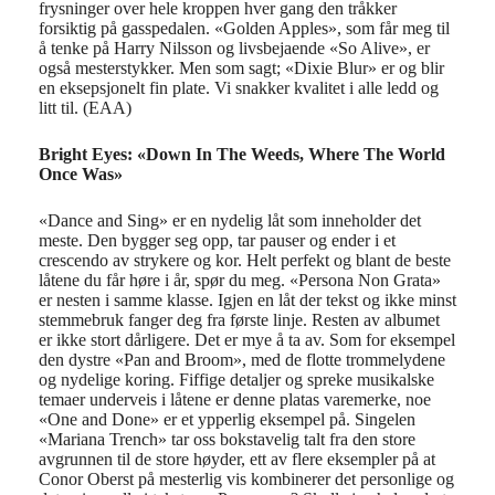
frysninger over hele kroppen hver gang den tråkker
forsiktig på gasspedalen. «Golden Apples», som får meg til
å tenke på Harry Nilsson og livsbejaende «So Alive», er
også mesterstykker. Men som sagt; «Dixie Blur» er og blir
en eksepsjonelt fin plate. Vi snakker kvalitet i alle ledd og
litt til. (EAA)
Bright Eyes: «Down In The Weeds, Where The World
Once Was»
«Dance and Sing» er en nydelig låt som inneholder det
meste. Den bygger seg opp, tar pauser og ender i et
crescendo av strykere og kor. Helt perfekt og blant de beste
låtene du får høre i år, spør du meg. «Persona Non Grata»
er nesten i samme klasse. Igjen en låt der tekst og ikke minst
stemmebruk fanger deg fra første linje. Resten av albumet
er ikke stort dårligere. Det er mye å ta av. Som for eksempel
den dystre «Pan and Broom», med de flotte trommelydene
og nydelige koring. Fiffige detaljer og spreke musikalske
temaer underveis i låtene er denne platas varemerke, noe
«One and Done» er et ypperlig eksempel på. Singelen
«Mariana Trench» tar oss bokstavelig talt fra den store
avgrunnen til de store høyder, ett av flere eksempler på at
Conor Oberst på mesterlig vis kombinerer det personlige og