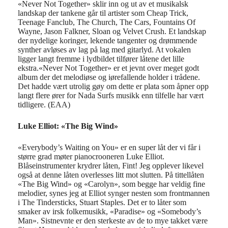
«Never Not Together» sklir inn og ut av et musikalsk
landskap der tankene går til artister som Cheap Trick,
Teenage Fanclub, The Church, The Cars, Fountains Of
Wayne, Jason Falkner, Sloan og Velvet Crush. Et landskap
der nydelige koringer, lekende tangenter og drømmende
synther avløses av lag på lag med gitarlyd. At vokalen
ligger langt fremme i lydbildet tilfører låtene det lille
ekstra.«Never Not Together» er et jevnt over meget godt
album der det melodiøse og iørefallende holder i trådene.
Det hadde vært utrolig gøy om dette er plata som åpner opp
langt flere ører for Nada Surfs musikk enn tilfelle har vært
tidligere. (EAA)
Luke Elliot: «The Big Wind»
«Everybody’s Waiting on You» er en super låt der vi får i
større grad møter pianocrooneren Luke Elliot.
Blåseinstrumenter krydrer låten, Fint! Jeg opplever likevel
også at denne låten overlesses litt mot slutten. På tittellåten
«The Big Wind» og «Carolyn», som begge har veldig fine
melodier, synes jeg at Elliot synger nesten som frontmannen
i The Tindersticks, Stuart Staples. Det er to låter som
smaker av irsk folkemusikk, «Paradise» og «Somebody’s
Man». Sistnevnte er den sterkeste av de to mye takket være