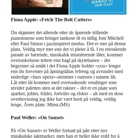
Fiona Apple: «Fetch The Bolt Cutters»
Du skjønner det allerede etter de åpnende trillende
pianotonene som bringer tankene til en tidlig Joni Mitchell
eller Paul Simon i jazzinspirert modus. Det er mer på denne
plata. Veldig mye mer enn det vi pleier å få. I en enestående
parade av bærende, musikalsk triumferende låter, kommer
overraskelsene tettere enn hagl på skytebanen – det
begynner så smått i det Fiona Apple holder «you» lenger
enn du forventer på åpningslåtas refreng og avrunder med
underlige «faux opera»-stemmer i outroen i samme låt.
Låt etter låt kommer med overraskende vendinger som
utvider paletten uten at det rakner – det er en plate som
sparker, jubler, fråder, fortviler og elsker – alt med en dose
overbevisning jeg ikke har vært borti på veldig, veldig
lenge. Årets plate. Minst.(MS)
Paul Weller: «On Sunset»
På «On Sunset» er Weller fortsatt på jakt etter nye
musikalske jaktmarker, men han er heller ikke redd for å