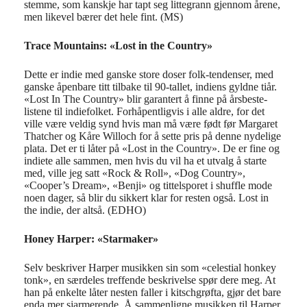
stemme, som kanskje har tapt seg littegrann gjennom årene,
men likevel bærer det hele fint. (MS)
Trace Mountains: «Lost in the Country»
Dette er
indie
med ganske store doser folk-tendenser, med
ganske åpenbare titt tilbake til 90-tallet,
indiens
gyldne
tiår.
«Lost In The Country»
blir garantert å finne på årsbeste-
listene til
indiefolket
. Forhåpentligvis i alle aldre, for det
ville være veldig synd hvis man må være født før Margaret
Thatcher og Kåre Willoch for å sette pris på denne nydelige
plata.
Det
er
ti
låter
på
«Lost in the Country».
De er fine og
i
ndiete
alle sammen, men hvis du vil ha et utvalg å starte
med, ville jeg satt
«Rock & Roll»,
«Dog Country»,
«
Cooper’s
Dream
»
, «
Benji
»
og tittelsporet i
shuffle
mode
noen dager, så blir du sikkert klar for resten også.
Lost in
the indie, d
er
altså
. (EDHO)
Honey Harper: «Starmaker»
Selv beskriver Harper musikken sin som «celestial honkey
tonk», en særdeles treffende beskrivelse spør dere meg. At
han på enkelte låter nesten faller i kitschgrøfta, gjør det bare
enda mer sjarmerende. Å sammenligne musikken til Harper