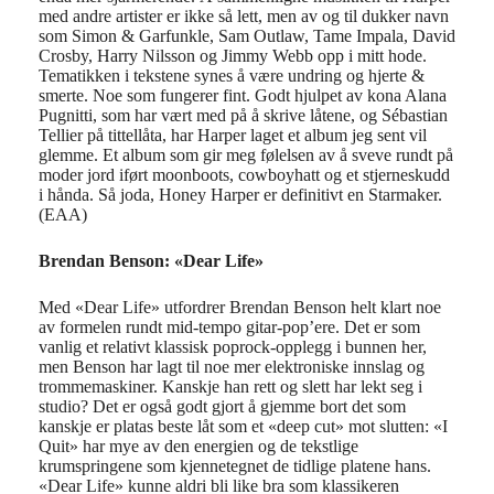
med andre artister er ikke så lett, men av og til dukker navn
som Simon & Garfunkle, Sam Outlaw, Tame Impala, David
Crosby, Harry Nilsson og Jimmy Webb opp i mitt hode.
Tematikken i tekstene synes å være undring og hjerte &
smerte. Noe som fungerer fint. Godt hjulpet av kona Alana
Pugnitti, som har vært med på å skrive låtene, og Sébastian
Tellier på tittellåta, har Harper laget et album jeg sent vil
glemme. Et album som gir meg følelsen av å sveve rundt på
moder jord iført moonboots, cowboyhatt og et stjerneskudd
i hånda. Så joda, Honey Harper er definitivt en Starmaker.
(EAA)
Brendan Benson: «Dear Life»
Med «Dear Life» utfordrer Brendan Benson helt klart noe
av formelen rundt mid-tempo gitar-pop’ere. Det er som
vanlig et relativt klassisk poprock-opplegg i bunnen her,
men Benson har lagt til noe mer elektroniske innslag og
trommemaskiner. Kanskje han rett og slett har lekt seg i
studio? Det er også godt gjort å gjemme bort det som
kanskje er platas beste låt som et «deep cut» mot slutten: «I
Quit» har mye av den energien og de tekstlige
krumspringene som kjennetegnet de tidlige platene hans.
«Dear Life» kunne aldri bli like bra som klassikeren