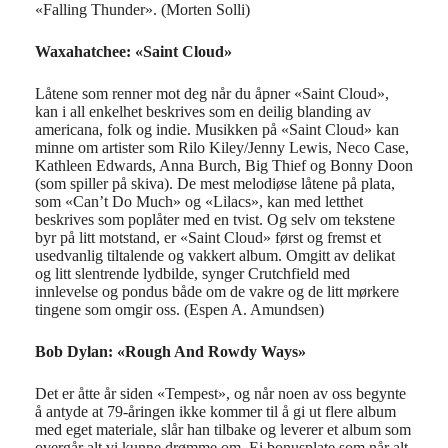
«Falling Thunder». (Morten Solli)
Waxahatchee: «Saint Cloud»
Låtene som renner mot deg når du åpner «Saint Cloud»,
kan i all enkelhet beskrives som en deilig blanding av
americana, folk og indie. Musikken på «Saint Cloud» kan
minne om artister som Rilo Kiley/Jenny Lewis, Neco Case,
Kathleen Edwards, Anna Burch, Big Thief og Bonny Doon
(som spiller på skiva). De mest melodiøse låtene på plata,
som «Can’t Do Much» og «Lilacs», kan med letthet
beskrives som poplåter med en tvist. Og selv om tekstene
byr på litt motstand, er «Saint Cloud» først og fremst et
usedvanlig tiltalende og vakkert album. Omgitt av delikat
og litt slentrende lydbilde, synger Crutchfield med
innlevelse og pondus både om de vakre og de litt mørkere
tingene som omgir oss. (Espen A. Amundsen)
Bob Dylan: «Rough And Rowdy Ways»
Det er åtte år siden «Tempest», og n
år noen av oss begynte
å
antyde at
79-åringen
ikke kommer til å gi ut
flere album
med eget materiale, slår han tilbake og leverer et album som
overgår alt vi kunne drømme om. Ei bonusplate som når alt