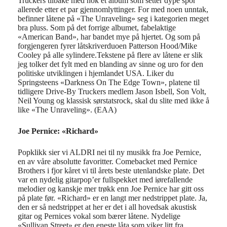
Truckers tilbake med nok et album som setter dype spor
allerede etter et par gjennomlyttinger. For med noen unntak,
befinner låtene på «The Unraveling» seg i kategorien meget
bra pluss. Som på det forrige albumet, fabelaktige
«American Band», har bandet mye på hjertet. Og som på
forgjengeren fyrer låtskriverduoen Patterson Hood/Mike
Cooley på alle sylindere.Tekstene på flere av låtene er slik
jeg tolker det fylt med en blanding av sinne og uro for den
politiske utviklingen i hjemlandet USA. Liker du
Springsteens «Darkness On The Edge Town», platene til
tidligere Drive-By Truckers medlem Jason Isbell, Son Volt,
Neil Young og klassisk sørstatsrock, skal du slite med ikke å
like «The Unraveling». (EAA)
Joe Pernice: «Richard»
Popklikk sier vi ALDRI nei til ny musikk fra Joe Pernice,
en av våre absolutte favoritter. Comebacket med Pernice
Brothers i fjor kåret vi til årets beste utenlandske plate. Det
var en nydelig gitarpop’er fullspekket med iørefallende
melodier og kanskje mer trøkk enn Joe Pernice har gitt oss
på plate før. «Richard» er en langt mer nedstrippet plate. Ja,
den er så nedstrippet at her er det i all hovedsak akustisk
gitar og Pernices vokal som bærer låtene. Nydelige
«Sullivan Street» er den eneste låta som viker litt fra