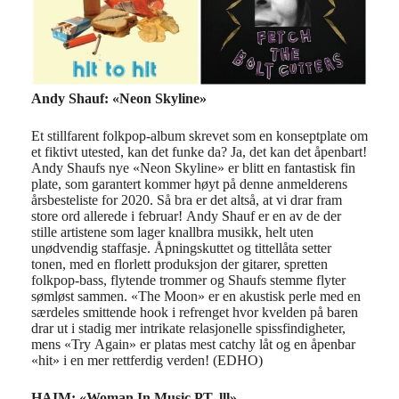
Andy Shauf: «Neon Skyline»
Et stillfarent folkpop-album skrevet som en konseptplate om
et fiktivt utested, kan det funke da? Ja, det kan det åpenbart!
Andy
Shaufs
nye «Neon Skyline» er blitt en fantastisk fin
plate, som garantert kommer høyt på denne anmelderens
årsbesteliste
for 2020. Så bra er det altså, at vi drar fram
store ord allerede i februar!
Andy
Shauf
er en av de der
stille artistene som lager knallbra musikk, helt uten
unødvendig staffasje.
Åpningskuttet og
tittellåta
setter
tonen, med
en florlett produksjon der
gitarer, spretten
folkpop-bass, flytende trommer
og
Shaufs
stemme flyter
sømløst sammen.
«
The Moon
» er en
akustisk perle
med
en
særdeles smittende hook i refrenget
hvor kvelden
på baren
drar ut i stadig
mer intrikate relasjonelle spissfindigheter
,
mens
«
Try
Again
» er platas mest
catchy
lå
t og en åpenbar
«hit» i en mer rettferdig verden! (EDHO)
HAIM: «Woman In Music PT. lll»