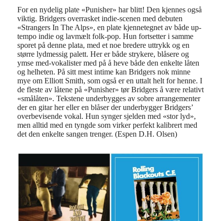
For en nydelig plate «Punisher» har blitt! Den kjennes også
viktig. Bridgers overrasket indie-scenen med debuten
«Strangers In The Alps», en plate kjennetegnet av både up-
tempo indie og lavmælt folk-pop. Hun fortsetter i samme
sporet på denne plata, med
et noe bredere uttrykk og en
større lydmessig palett. Her er både strykere, blåsere og
ymse med-vokalister med på å heve både den enkelte låten
og helheten.
På sitt mest intime kan Bridgers nok minne
mye om Elliott Smith, som også er en uttalt helt for henne.
I
de fleste av låtene på «Punisher»
tør
Bridgers
å være
relativt
«
smålåt
en»
. Tekstene underbygges av sobre arrangementer
der en gitar her eller en blåser der underbygger Bridgers’
overbevisende vokal. Hun synger sjelden med «stor lyd»,
men alltid med en tyngde som
virker perfekt kalibrert med
det den enkelte sangen trenger. (Espen D.H. Olsen)