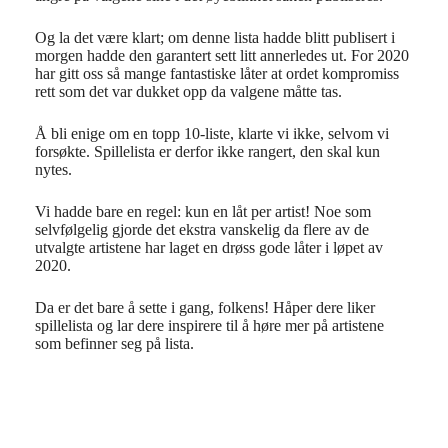
Og la det være klart; om denne lista hadde blitt publisert i
morgen hadde den garantert sett litt annerledes ut. For 2020
har gitt oss så mange fantastiske låter at ordet kompromiss
rett som det var dukket opp da valgene måtte tas.
Å bli enige om en topp 10-liste, klarte vi ikke, selvom vi
forsøkte. Spillelista er derfor ikke rangert, den skal kun
nytes.
Vi hadde bare en regel: kun en låt per artist! Noe som
selvfølgelig gjorde det ekstra vanskelig da flere av de
utvalgte artistene har laget en drøss gode låter i løpet av
2020.
Da er det bare å sette i gang, folkens! Håper dere liker
spillelista og lar dere inspirere til å høre mer på artistene
som befinner seg på lista.