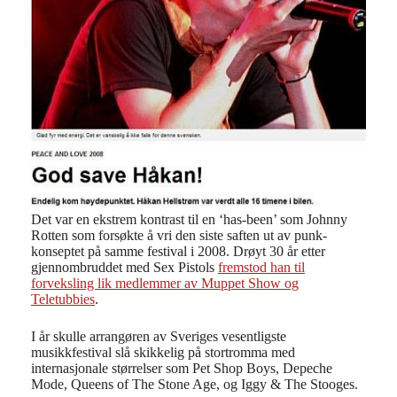
Det var en ekstrem kontrast til en ‘has-been’ som Johnny
Rotten som forsøkte å vri den siste saften ut av punk-
konseptet på samme festival i 2008. Drøyt 30 år etter
gjennombruddet med Sex Pistols
fremstod han til
forveksling lik medlemmer av Muppet Show og
Teletubbies
.
I år skulle arrangøren av Sveriges vesentligste
musikkfestival slå skikkelig på stortromma med
internasjonale størrelser som Pet Shop Boys, Depeche
Mode, Queens of The Stone Age, og Iggy & The Stooges.