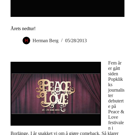
Årets nedtur!
Herman Berg
05/28/2013
Fem år
er gått
siden
Popklik
ks
journalis
ter
debutert
e på
Peace &
Love
festivale
n i
Borlänge. I år snakket vi om å gjøre comeback. Så klarer