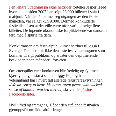
I
en lengre utredning på egne nettsider
forteller Jesper Heed
hvordan de siden 2007 har solgt 23.000 billetter i snitt i
mai/juni. Når de nå nærmet seg utgangen av den første
måneden, var salget kun 9.000. Dermed konkluderte
festivalledelsen at det ville være uforsvarlig å selge flere
billetter. De løpende økonomiske forpliktelsene var uansett i
ferd med å spurte fra dem.
Konkurransen om festivalpublikumet hardner til, også i
Sverige. Dette er nok ikke den siste festivalarrangøren som
kommer til å gi publikum og artister den deprimerende
beskjeden noen måneder i forveien.
Om etterspillet etter konkursen blir fredelig og fylt med
kjærlighet, gjenstår å se, men Iggy Pop og hans
veteranband har i hvert fall allerede registrert avlysningen:
«We are sorry to hear this news, great peeps with wicked
sense of humour worked there.»,
skriver de
på sine
Facebook-sider.
Hvil i fred og fremgang. Håper den strålende festivalen
gjenoppstår om ikke altfor lenge.