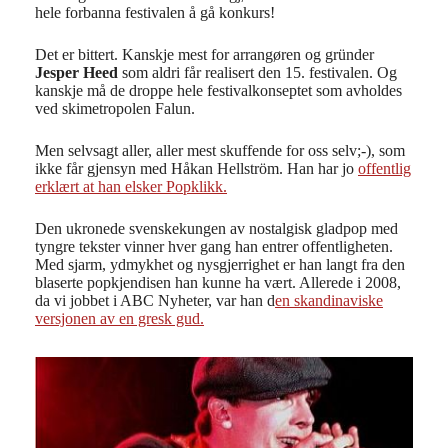
hele forbanna festivalen å gå konkurs!
Det er bittert. Kanskje mest for arrangøren og gründer
Jesper Heed
som aldri får realisert den 15. festivalen. Og
kanskje må de droppe hele festivalkonseptet som avholdes
ved skimetropolen Falun.
Men selvsagt aller, aller mest skuffende for oss selv;-), som
ikke får gjensyn med Håkan Hellström. Han har jo
offentlig
erklært at han elsker Popklikk.
Den ukronede svenskekungen av nostalgisk gladpop med
tyngre tekster vinner hver gang han entrer offentligheten.
Med sjarm, ydmykhet og nysgjerrighet er han langt fra den
blaserte popkjendisen han kunne ha vært. Allerede i 2008,
da vi jobbet i ABC Nyheter, var han d
en skandinaviske
versjonen av en gresk gud.