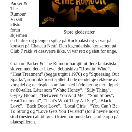
Parker &
The
Rumour.
Vi satt
klistra
foran
Store gledestårer
skjermen
da Parker og gjengen spilte på Rockpalast og vi var på
konsert på Chateau Neuf. Den legendariske konserten på
Club 7 rakk vi dessverre ikke, vi var rett og slett for unge.
Graham Parker & The Rumour har gitt ut flere fantastiske
skiver, men det er likevel debutskiva ”Howlin’ Wind”,
”Heat Treatment” (begge utgitt i 1976) og ”Squeezing Out
Sparks”, som fikk mest spilletid i de uendelige rekkene av
vorspiel og nachspiel som fant sted både her og der i løpet
av 80-tallet. Låter som ”White Honey”, ”Silly Thing”,
Gypsy Blood”, ”Between You And Me”, “Soul Shoes”,
Heat Treatment”, “That’s What They All Say”, “Black
Love”, “Back Door Love”, “Local Girls”, “You Can’t Be
To Strong og “Love Gets You Twisted” (for å nevne noen)
stod (nesten) alltid først i køen når musikken skulle opp på
platespilleren.