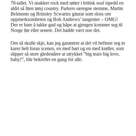
70-tallet. Vi snakker rock med røtter i britisk soul ispedd en
aldri så liten tøtsj country. Parkers særegne stemme, Martin
Belmonts og Brinsley Scwartzs gitarar som sloss om
oppmerksomheten og Bob Andrews’ tangenter – OMG!
Der er bare å takke gud og håpe at gjengen kommer seg til
Norge før eller senere. Det hadde vært noe det.
Om så skulle skje, kan jeg garantere at det vil befinne seg to
karer helt foran scenen, en med bart og en med krøller, som
slipper så store gledestårer at utrykket ”big tears big love,
baby!”, blir bekreftet en gang for alle.