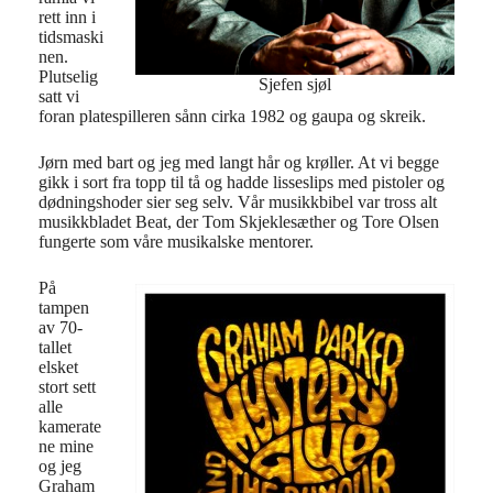
rett inn i
tidsmaski
nen.
Plutselig
Sjefen sjøl
satt vi
foran platespilleren sånn cirka 1982 og gaupa og skreik.
Jørn med bart og jeg med langt hår og krøller. At vi begge
gikk i sort fra topp til tå og hadde lisseslips med pistoler og
dødningshoder sier seg selv. Vår musikkbibel var tross alt
musikkbladet Beat, der Tom Skjeklesæther og Tore Olsen
fungerte som våre musikalske mentorer.
På
tampen
av 70-
tallet
elsket
stort sett
alle
kamerate
ne mine
og jeg
Graham