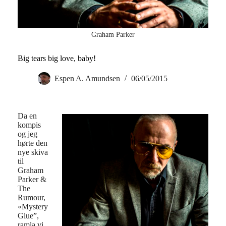
Graham Parker
Big tears big love, baby!
Espen A. Amundsen
06/05/2015
Da en
kompis
og jeg
hørte den
nye skiva
til
Graham
Parker &
The
Rumour,
«Mystery
Glue”,
ramla vi