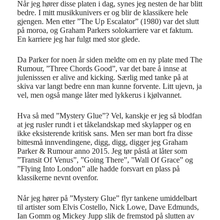
Når jeg hører disse platen i dag, synes jeg nesten de har blitt
bedre. I mitt musikkunivers er og blir de klassikere hele
gjengen. Men etter ”The Up Escalator” (1980) var det slutt
på moroa, og Graham Parkers solokarriere var et faktum.
En karriere jeg har fulgt med stor glede.
Da Parker for noen år siden meldte om en ny plate med The
Rumour, ”Three Chords Good”, var det bare å innse at
julenisssen er alive and kicking. Særlig med tanke på at
skiva var langt bedre enn man kunne forvente. Litt ujevn, ja
vel, men også mange låter med lykkerus i kjølvannet.
Hva så med ”Mystery Glue”? Vel, kanskje er jeg så blodfan
at jeg rusler rundt i et tåkelandskap med skylapper og en
ikke eksisterende kritisk sans. Men ser man bort fra disse
bittesmå innvendingene, digg, digg, digger jeg Graham
Parker & Rumour anno 2015. Jeg tør påstå at låter som
”Transit Of Venus”, ”Going There”, ”Wall Of Grace” og
”Flying Into London” alle hadde forsvart en plass på
klassikerne nevnt ovenfor.
Når jeg hører på ”Mystery Glue” flyr tankene umiddelbart
til artister som Elvis Costello, Nick Lowe, Dave Edmunds,
Ian Gomm og Mickey Jupp slik de fremstod på slutten av