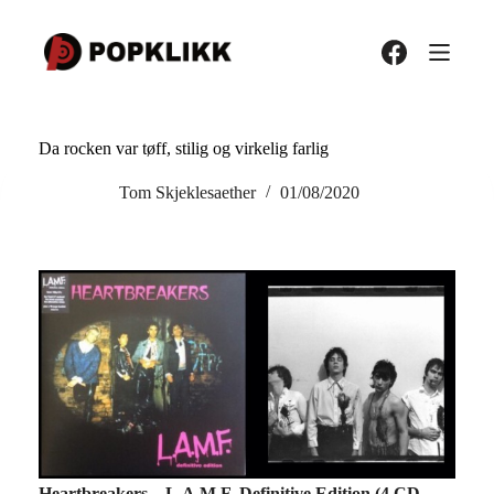
Hopp
til
innholdet
Da rocken var tøff, stilig og virkelig farlig
Tom Skjeklesaether
01/08/2020
Heartbreakers – L.A.M.F. Definitive Edition (4 CD