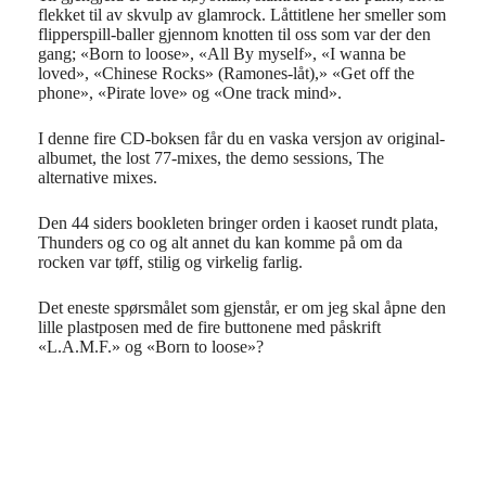
flekket til av skvulp av glamrock. Låttitlene her smeller som
flipperspill-baller gjennom knotten til oss som var der den
gang; «Born to loose», «All By myself», «I wanna be
loved», «Chinese Rocks» (Ramones-låt),» «Get off the
phone», «Pirate love» og «One track mind».
I denne fire CD-boksen får du en vaska versjon av original-
albumet, the lost 77-mixes, the demo sessions, The
alternative mixes.
Den 44 siders bookleten bringer orden i kaoset rundt plata,
Thunders og co og alt annet du kan komme på om da
rocken var tøff, stilig og virkelig farlig.
Det eneste spørsmålet som gjenstår, er om jeg skal åpne den
lille plastposen med de fire buttonene med påskrift
«L.A.M.F.» og «Born to loose»?