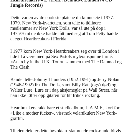
Jungle Records)
Dette var en av de cooleste platene du kunne eie i 1977-
1979. New York-kvartetten, som telte to tidligere
medlemmer av New York Dolls, var så ute på dop i
1975/76 at de ikke hadde fått med seg at Tom Petty hadde
et eget Heartbreakers i Florida.
I 1977 kom New York-Heartbreakers seg over til London i
tide til å være med på Sex Pistols myteomspunne turné,
«Anarchy in the U.K. Tour», sammen med The Damned og
The Clash.
​Bandet telte Johnny Thunders (1952-1991) og Jerry Nolan
(1946-1992) fra The Dolls, samt Billy Ratt (også død) og
Walter Lure. Lure er i dag aksjemegler på Wall Street, når
han ikke løfter opp gitaren for litt fritids-rocking.
Heartbreakers rakk bare et studioalbum, L.A.M.F., kort for
«Like a mother fucker», visstnok velartikulert New York-
graffiti.
Til gjengjeld er dette høyoktan, slamrende rock-punk, bitvis