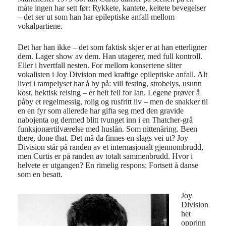
måte ingen har sett før: Rykkete, kantete, keitete bevegelser
– det ser ut som han har epileptiske anfall mellom
vokalpartiene.
Det har han ikke – det som faktisk skjer er at han etterligner
dem. Lager show av dem. Han utagerer, med full kontroll.
Eller i hvertfall nesten. For mellom konsertene sliter
vokalisten i Joy Division med kraftige epileptiske anfall. Alt
livet i rampelyset har å by på: vill festing, strobelys, usunn
kost, hektisk reising – er helt feil for Ian. Legene prøver å
påby et regelmessig, rolig og rusfritt liv – men de snakker til
en en fyr som allerede har gifta seg med den gravide
nabojenta og dermed blitt tvunget inn i en Thatcher-grå
funksjonærtilværelse med huslån. Som nittenåring. Been
there, done that. Det må da finnes en slags vei ut? Joy
Division står på randen av et internasjonalt gjennombrudd,
men Curtis er på randen av totalt sammenbrudd. Hvor i
helvete er utgangen? En rimelig respons: Fortsett å danse
som en besatt.
Joy
Division
het
opprinn