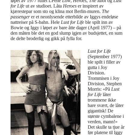
løpet av 1977 rullet LPene
Low
,
Heroes
,
The Idiot
og
Lust
for Life
ut av studioet. Låta
Heroes
er inspirert av
kjærestepar som sto og klina mot Berlin-muren.
The
passenger
er et neonlysende etterbilde av Iggys endeløse
nattreiser på S-bahn. Hele
Lust for Life
ble spilt inn av
Bowie og Iggy i løpet av bare åtte dager (April 1977) – på
den måten ble det en god slump igjen av budsjettet, en sum
de delte broderlig og gikk på fylla for.
Lust for Life
(September 1977)
ble spilt i filler av
gutta i Joy
Division.
Trommisen i Joy
Division, Stephen
Morris: «På
Lust
for Life
låter
trommene ikke
bare svært, de låter
gigantisk! De
største cymbalene i
verden, mann!»
Det skulle ta tjue år
før platene til Iggy