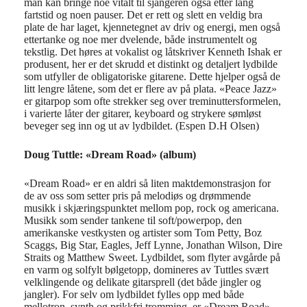
man kan bringe noe vitalt til sjangeren også etter lang
fartstid og noen pauser. Det er rett og slett en veldig bra
plate de har laget, kjennetegnet av driv og energi, men også
ettertanke og noe mer dvelende, både instrumentelt og
tekstlig.
Det høres at vokalist og låtskriver Kenneth Ishak er
produsent, her er det skrudd et distinkt og detaljert lydbilde
som utfyller de obligatoriske gitarene. Dette hjelper også de
litt lengre låtene, som det er flere av på plata. «Peace Jazz»
er gitarpop som ofte strekker seg over treminuttersformelen,
i varierte låter der gitarer, keyboard og strykere sømløst
beveger seg inn og ut av lydbildet. (Espen D.H Olsen)
Doug Tuttle: «Dream Road» (album)
«Dream Road» er en aldri så liten maktdemonstrasjon for
de av oss som setter pris på melodiøs og drømmende
musikk i skjæringspunktet mellom pop, rock og americana.
Musikk som sender tankene til soft/powerpop, den
amerikanske vestkysten og artister som Tom Petty, Boz
Scaggs, Big Star, Eagles, Jeff Lynne, Jonathan Wilson, Dire
Straits og Matthew Sweet. Lydbildet, som flyter avgårde på
en varm og solfylt bølgetopp, domineres av Tuttles svært
velklingende og delikate gitarsprell (det både jingler og
jangler). For selv om lydbildet fylles opp med både
mellotron, synth og prikkfri tromming, er «Dream Road»