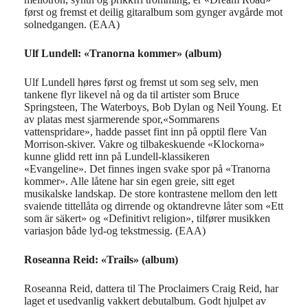
først og fremst et deilig gitaralbum som gynger avgårde mot
solnedgangen. (EAA)
Ulf Lundell: «Tranorna kommer» (album)
Ulf Lundell høres først og fremst ut som seg selv, men
tankene flyr likevel nå og da til artister som Bruce
Springsteen, The Waterboys, Bob Dylan og Neil Young. Et
av platas mest sjarmerende spor,«Sommarens
vattenspridare», hadde passet fint inn på opptil flere Van
Morrison-skiver. Vakre og tilbakeskuende «Klockorna»
kunne glidd rett inn på Lundell-klassikeren
«Evangeline». Det finnes ingen svake spor på «Tranorna
kommer». Alle låtene har sin egen greie, sitt eget
musikalske landskap. De store kontrastene mellom den lett
svaiende tittellåta og dirrende og oktandrevne låter som «Ett
som är säkert» og «Definitivt religion», tilfører musikken
variasjon både lyd-og tekstmessig. (EAA)
Roseanna Reid: «Trails» (album)
Roseanna Reid, dattera til The Proclaimers Craig Reid, har
laget et usedvanlig vakkert debutalbum. Godt hjulpet av