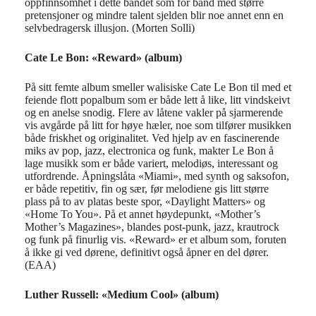
oppfinnsomhet i dette bandet som for band med større
pretensjoner og mindre talent sjelden blir noe annet enn en
selvbedragersk illusjon. (Morten Solli)
Cate Le Bon: «Reward» (album)
På sitt femte album smeller walisiske Cate Le Bon til med et
feiende flott popalbum som er både lett å like, litt vindskeivt
og en anelse snodig. Flere av låtene vakler på sjarmerende
vis avgårde på litt for høye hæler, noe som tilfører musikken
både friskhet og originalitet. Ved hjelp av en fascinerende
miks av pop, jazz, electronica og funk, makter Le Bon å
lage musikk som er både variert, melodiøs, interessant og
utfordrende. Åpningslåta «Miami», med synth og saksofon,
er både repetitiv, fin og sær, før melodiene gis litt større
plass på to av platas beste spor, «Daylight Matters» og
«Home To You». På et annet høydepunkt, «Mother’s
Mother’s Magazines», blandes post-punk, jazz, krautrock
og funk på finurlig vis. «Reward» er et album som, foruten
å ikke gi ved dørene, definitivt også åpner en del dører.
(EAA)
Luther Russell: «Medium Cool» (album)