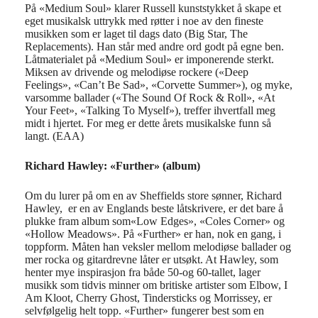
På «Medium Soul» klarer Russell kunststykket å skape et
eget musikalsk uttrykk med røtter i noe av den fineste
musikken som er laget til dags dato (Big Star, The
Replacements). Han står med andre ord godt på egne ben.
Låtmaterialet på «Medium Soul» er imponerende sterkt.
Miksen av drivende og melodiøse rockere («Deep
Feelings», «Can’t Be Sad», «Corvette Summer»), og myke,
varsomme ballader («The Sound Of Rock & Roll», «At
Your Feet», «Talking To Myself»), treffer ihvertfall meg
midt i hjertet. For meg er dette årets musikalske funn så
langt. (EAA)
Richard Hawley: «Further» (album)
Om du lurer på om en av Sheffields store sønner, Richard
Hawley, er en av Englands beste låtskrivere, er det bare å
plukke fram album som«Low Edges», «Coles Corner» og
«Hollow Meadows». På «Further» er han, nok en gang, i
toppform. Måten han veksler mellom melodiøse ballader og
mer rocka og gitardrevne låter er utsøkt. At Hawley, som
henter mye inspirasjon fra både 50-og 60-tallet, lager
musikk som tidvis minner om britiske artister som Elbow, I
Am Kloot, Cherry Ghost, Tindersticks og Morrissey, er
selvfølgelig helt topp. «Further» fungerer best som en