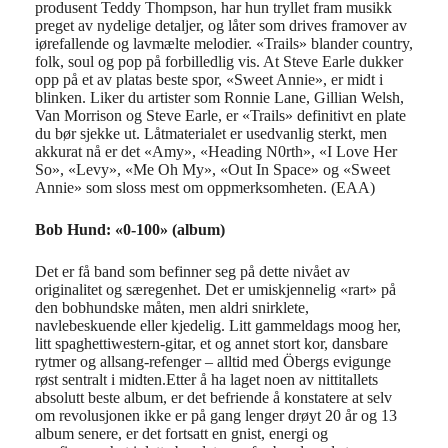
produsent Teddy Thompson, har hun tryllet fram musikk
preget av nydelige detaljer, og låter som drives framover av
iørefallende og lavmælte melodier. «Trails» blander country,
folk, soul og pop på forbilledlig vis. At Steve Earle dukker
opp på et av platas beste spor, «Sweet Annie», er midt i
blinken. Liker du artister som Ronnie Lane, Gillian Welsh,
Van Morrison og Steve Earle, er «Trails» definitivt en plate
du bør sjekke ut. Låtmaterialet er usedvanlig sterkt, men
akkurat nå er det «Amy», «Heading N0rth», «I Love Her
So», «Levy», «Me Oh My», «Out In Space» og «Sweet
Annie» som sloss mest om oppmerksomheten. (EAA)
Bob Hund: «0-100» (album)
Det er få band som befinner seg på dette nivået av
originalitet og særegenhet. Det er umiskjennelig «rart» på
den bobhundske måten, men aldri snirklete,
navlebeskuende eller kjedelig. Litt gammeldags moog her,
litt spaghettiwestern-gitar, et og annet stort kor, dansbare
rytmer og allsang-refenger – alltid med Öbergs evigunge
røst sentralt i midten.Etter å ha laget noen av nittitallets
absolutt beste album, er det befriende å konstatere at selv
om revolusjonen ikke er på gang lenger drøyt 20 år og 13
album senere, er det fortsatt en gnist, energi og