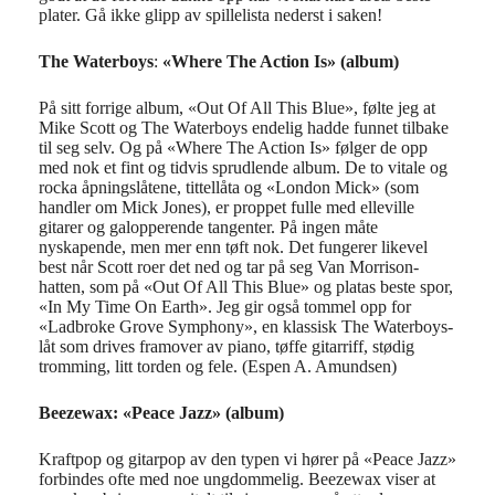
plater. Gå ikke glipp av spillelista nederst i saken!
The Waterboys
:
«Where The Action Is» (album)
På sitt forrige album, «Out Of All This Blue», følte jeg at
Mike Scott og The Waterboys endelig hadde funnet tilbake
til seg selv. Og på «Where The Action Is» følger de opp
med nok et fint og tidvis sprudlende album. De to vitale og
rocka åpningslåtene, tittellåta og «London Mick» (som
handler om Mick Jones), er proppet fulle med elleville
gitarer og galopperende tangenter. På ingen måte
nyskapende, men mer enn tøft nok. Det fungerer likevel
best når Scott roer det ned og tar på seg Van Morrison-
hatten, som på «Out Of All This Blue» og platas beste spor,
«In My Time On Earth». Jeg gir også tommel opp for
«Ladbroke Grove Symphony», en klassisk The Waterboys-
låt som drives framover av piano, tøffe gitarriff, stødig
tromming, litt torden og fele. (Espen A. Amundsen)
Beezewax: «Peace Jazz» (album)
Kraftpop og gitarpop av den typen vi hører på «Peace Jazz»
forbindes ofte med noe ungdommelig. Beezewax viser at