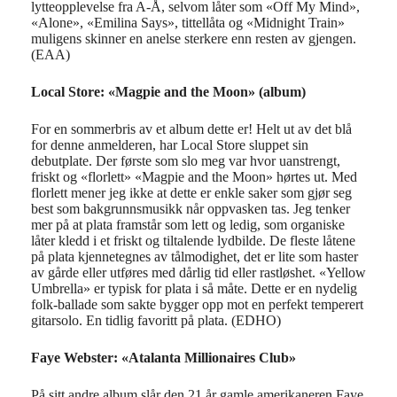
lytteopplevelse fra A-Å, selvom låter som «Off My Mind»,
«Alone», «Emilina Says», tittellåta og «Midnight Train»
muligens skinner en anelse sterkere enn resten av gjengen.
(EAA)
Local Store: «Magpie and the Moon» (album)
For en sommerbris
av et album de
tte er! Helt ut av de
t blå
for denne anmelderen, har
Local
Store
sluppet sin
debutplate. Der
første som slo meg var hvor uanstrengt,
friskt og «
flor
lett» «
Magpie
and
the
Moon
» hørtes ut. Med
flor
lett mener jeg ikke at dette er enkle saker som gjør seg
best som bakgrunnsmusikk når oppvasken tas. Jeg tenker
mer på at plata framstår som lett og ledig, som organiske
låter kledd i et friskt og tiltalende lydbilde.
De fleste låtene
på plata kjennetegnes av tålmodighet, det er lite som haster
av
gårde eller utføres med dårlig tid eller rastløshet. «
Yellow
Umbrella
» er typisk for plata i så måte. Dette er en nydelig
folk-ballade som sakte bygger opp mot en perfekt temperert
gitarsolo. En tidlig favoritt på plata. (EDHO)
Faye Webster: «Atalanta Millionaires Club»
På sitt andre album slår den 21 år gamle amerikaneren Faye