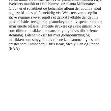
Websters musikk ut i full blomst. «Atalanta Millionaires
Club» er et sofistikert og behagelig album der country, soul
og jazz blandes på fortreffelig vis. Websters varme og litt
sløye stemme svever rundt i et delikat lydbilde der det gis
plass til både steelgitarer, piano/keyboard, vispene trommer,
småsjenerte blåsere, lettbente strykere og svale gitarer. Noe
som tilfører musikken en uanstrengt og tidvis tilbakelente
stemning. Låtene vokser for hver gjennomlytting og
musikken som smyger ut av rillene kan sammenlignes med
artister som Lambchop, Chris Isaak, Steely Dan og Prince.
(EAA)