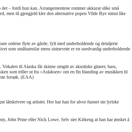
pp det – fordi hun kan. Arrangementene rommer akkurat slike små
d, men til gjengjeld kler den alternative popen Vilde Bye minst like
n bare ordene flyte av gårde, fylt med underholdende og detaljerte
 livet som småbarnsfar mens sistnevnte er en usedvanlig underholdende
Vokalen til Alaska får skinne omgitt av akustiske gitarer, bass,
kken som triller ut fra «Aslaksen» om en fin blanding av musikken til
ørste forsøk. (EAA)
åtskrivere og artister. Her har han for alvor funnet sin lyriske
isty, John Prine eller Nick Lowe. Selv sier Kirkeng at han har ønsket å