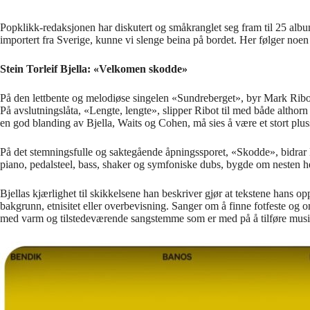
Popklikk-redaksjonen har diskutert og småkranglet seg fram til 25 album 
importert fra Sverige, kunne vi slenge beina på bordet. Her følger noen v
Stein Torleif Bjella: «Velkomen skodde»
På den lettbente og melodiøse singelen «Sundreberget», byr Mark Ribot (T
På avslutningslåta, «Lengte, lengte», slipper Ribot til med både althorn
en god blanding av Bjella, Waits og Cohen, må sies å være et stort pluss
På det stemningsfulle og saktegående åpningssporet, «Skodde», bidrar D
piano, pedalsteel, bass, shaker og symfoniske dubs, bygde om nesten hel
Bjellas kjærlighet til skikkelsene han beskriver gjør at tekstene han
bakgrunn, etnisitet eller overbevisning. Sanger om å finne fotfeste og o
med varm og tilstedeværende sangstemme som er med på å tilføre musi