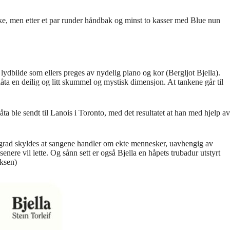
ikke, men etter et par runder håndbak og minst to kasser med Blue nun
lydbilde som ellers preges av nydelig piano og kor (Bergljot Bjella).
låta en deilig og litt skummel og mystisk dimensjon. At tankene går til
 ble sendt til Lanois i Toronto, med det resultatet at han med hjelp av
r grad skyldes at sangene handler om ekte mennesker, uavhengig av
nere vil lette. Og sånn sett er også Bjella en håpets trubadur utstyrt
ksen)