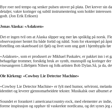
Bye roer ned tempo og senker pulsen utover på plata. Det krever sin 
detaljer, vakre koringer og subtil instrumentering som holder interesse
godt. (Jon Erik Eriksen)
Jonas Alaska: «Aslaksen»
Det er ingen tvil om at Alaska slipper seg mer løs språklig på norsk. Fl
observasjoner hentet fra både fortid og nåtid. Som for eksempel på å
fortelling om skateboard (ei fjøl) og livet som ung gutt i hjembygda før
«Aslaksen», som er produsert av Mikhael Paskalev, er pakket inn i et ga
behagelige trommer, forsiktig bruk av synth, munnspill og koringer der
visesangeren Lillebjørn Nilsen og folk-artisten Bob Dylan.Så, ja da, det
Ole Kirkeng: «Cowboy Lie Detector Machine»
«Cowboy Lie Detector Machine» er fylt med humor, selvironi, melankoli
identitet og leverer gjennomarbeidete tekster. Musikalsk oser albumet 
Soundet er forankret i americana/country-rock, med elementer av indie, 
forene inspirasjon og opphav til vaskeekte nordicana, og det synes jeg