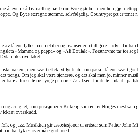
dame å levere så lavmælt og nært som Bye gjør her, men hun gjør netto
n oppe. Og Byes særegne stemme, selvfølgelig. Countrypreget er tonet ne
ere av låtene fylles med detaljer og nyanser enn tidligere. Tidvis lar ha
pningslåta «Mamma og pappa» og «Ali Boulala». Førstnevnte tar for seg
 Dylan fikk overtaket.
nske nakent, men svært effektivt lydbilde som passer låtene svært godt. 
 det trengs. Om jeg skal være sjenerøs, og det skal man jo, minner musi
 er bare å fortsette og synge på norsk Aslaksen, for dette naila du på f
 og ærlighet, som posisjonerer Kirkeng som en av Norges mest særegne l
av lekent overskudd.
folk og jazz. Musikken gir assosiasjoner til artister som Father John M
 at han har lyktes overmåte godt med.