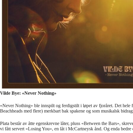
Vilde Bye: «Never Nothing»
«Never Nothing» ble innspilt og ferdigstilt i løpet av fjoråret. Det h
Beachheads med flere) merkbart bak spakene og som musikalsk bidrags
Plata består av åtte egenskrevne låter, pluss «Between the Bars», skrev
vi fått servert «Losing You», en låt i McCartneysk ånd. Og enda bedre e