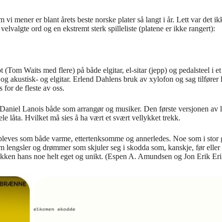
vi mener er blant årets beste norske plater så langt i år. Lett var det 
elvalgte ord og en ekstremt sterk spilleliste (platene er ikke rangert):
om Waits med flere) på både elgitar, el-sitar (jepp) og pedalsteel i et 
 og akustisk- og elgitar. Erlend Dahlens bruk av xylofon og sag tilfører 
 for de fleste av oss.
aniel Lanois både som arrangør og musiker. Den første versjonen av låta
e låta. Hvilket må sies å ha vært et svært vellykket trekk.
s oppleves som både varme, ettertenksomme og annerledes. Noe som i sto
m lengsler og drømmer som skjuler seg i skodda som, kanskje, før eller se
kken hans noe helt eget og unikt. (Espen A. Amundsen og Jon Erik Eri