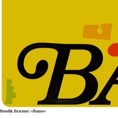
Bendik Brænne: «Banos»