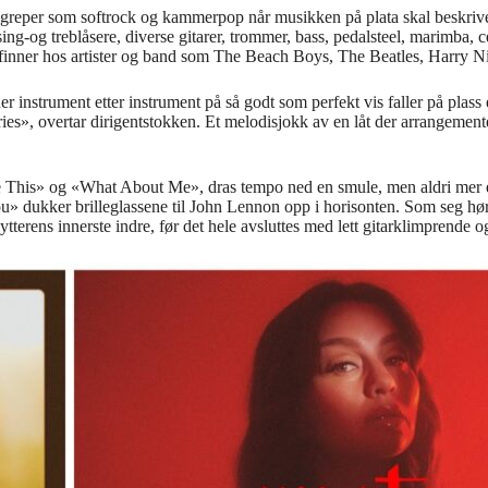
il begreper som softrock og kammerpop når musikken på plata skal besk
sing-og treblåsere, diverse gitarer, trommer, bass, pedalsteel, marimba,
finner hos artister og band som The Beach Boys, The Beatles, Harry 
 instrument etter instrument på så godt som perfekt vis faller på plass 
ies», overtar dirigentstokken. Et melodisjokk av en låt der arrangement
This» og «What About Me», dras tempo ned en smule, men aldri mer enn
ou» dukker brilleglassene til John Lennon opp i horisonten. Som seg hør 
 i lytterens innerste indre, før det hele avsluttes med lett gitarklimpr