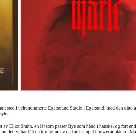
ele fant sted i velrenommerte Egersound Studio i Egersund, med den ditt
yter.
et av Elliot Smith, en låt som passer Bye som hånd i hanske, og fort end
nn det, vi har fått en kruttønne av en førstesingel i powerpoplåten «Ma