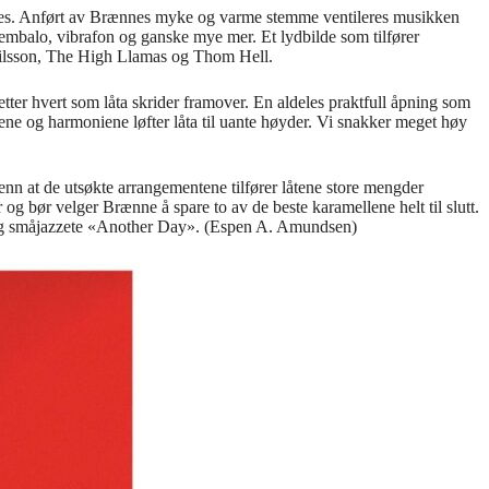
rives. Anført av Brænnes myke og varme stemme ventileres musikken
 cembalo, vibrafon og ganske mye mer. Et lydbilde som tilfører
Nilsson, The High Llamas og Thom Hell.
etter hvert som låta skrider framover. En aldeles praktfull åpning som
ene og harmoniene løfter låta til uante høyder. Vi snakker meget høy
 at de utsøkte arrangementene tilfører låtene store mengder
og bør velger Brænne å spare to av de beste karamellene helt til slutt.
ende og småjazzete «Another Day». (Espen A. Amundsen)