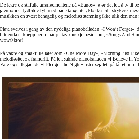
De lekre og stilfulle arrangementene på «Banos», gjør det lett å ty t
gjennom et lydbilde fylt med både tangenter, klokkespill, strykere, mes
musikken en svært behagelig og melodiøs stemning ikke ulik den man 
Plata sveives i gang av den nydelige pianoballaden «I Won’t Forget», der
blir enda et knepp bedre når platas kanskje beste spor, «Songs And Stor
wowfaktor!
På vakre og smakfulle låter som «One More Day», «Morning Just Like 
melodiøsitet og framdrift. På lett sakrale pianoballaden «I Believe In Y
Vare og stillegående «I Pledge The Night» lister seg lett på tå rett inn