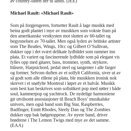
av country-fanen her til lands
. (JEE)
Michael
Rault:
«Michael Rault»
Som på forgjengeren, fortsetter Rault å lage musikk med
beina godt plantet i mye av musikken som vokste fram på
den amerikanske vestkysten mot slutten av 60-tallet og
begynnelsen av 70-tallet. Men også lyden av britiske artister
som The Beatles, Wings, 10cc og Gilbert O’Sullivan,
dukker opp i det svært delikate lydbildet som rammer inn
plata. Et variert og fascinerende lydbilde som på elegant vis
fylles opp med gitarer, bass, trommer, synth, strykere,
blåsere, Harpsichord, pedal steel og tangenter i alle farger
og former. Selvom duften av et solfylt California, siver ut av
så godt som alle rillene på plata, ble musikken ironisk nok
skrevet i et snøfylte Montreal i løpet av et halvår. Musikk
som best kan beskrives som sofistikert pop med røtter i både
soul, kammerpop og yachtrock. De nydelige harmoniene
gir utvilsomt assosiasjoner til Beach Boys’ musikalske
univers, men også band som Big Star, Raspberries,
Badfinger, Emitt Rhodes, Steely Dan og The Zombies
dukker opp bak bølgetoppene. Av nyere band, driver
brødrene i The Lemon Twigs med mye av det samme.
(EAA)