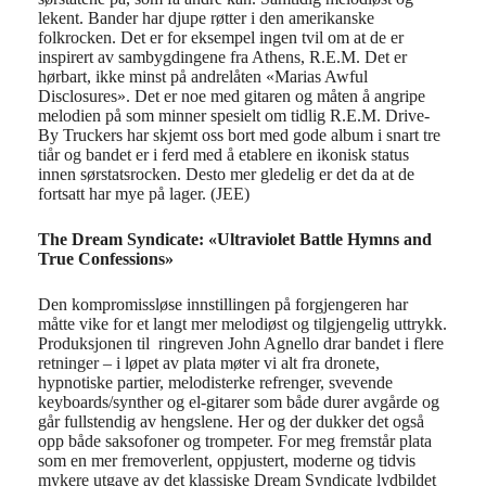
lekent.
Bander har djupe røtter i den amerikanske
folkrocken. Det er for eksempel
ingen tvil om at de er
inspirert av sambygdingene fra Athens, R.E.M. Det
er
hørbart,
i
kke minst på andrelåt
en
«Marias
Awful
Disclosures
».
Det er noe med g
ita
ren og
måten å
angripe
melodien på
som
minner spesielt om tidlig R
.
E
.
M.
Drive-
By Truckers har skjemt oss bort
med gode album i
snart tre
ti
år
o
g bandet er i ferd med å etablere en ikonisk status
innen
sørstatsrocke
n
.
Desto mer gledelig
er det da
at de
fortsatt har mye på lager. (JEE)
The Dream Syndicate: «Ultraviolet Battle Hymns and
True Confessions»
Den kompromissløse innstillingen på forgjengeren har
måtte vike for et langt mer melodiøst og tilgjengelig uttrykk.
Produksjonen til ringreven John Agnello drar bandet i flere
retninger – i løpet av plata møter vi alt fra dronete,
hypnotiske partier, melodisterke refrenger, svevende
keyboards/synther og el-gitarer som både durer avgårde og
går fullstendig av hengslene. Her og der dukker det også
opp både saksofoner og trompeter. For meg fremstår plata
som en mer fremoverlent, oppjustert, moderne og tidvis
mykere utgave av det klassiske Dream Syndicate lydbildet