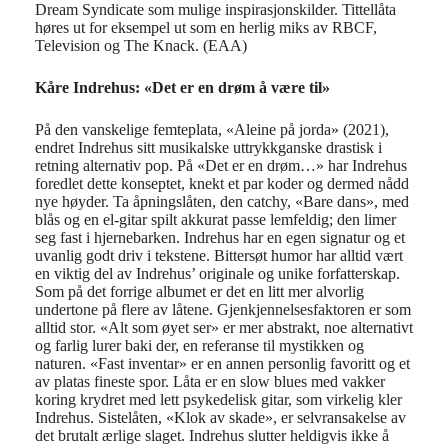
Dream Syndicate som mulige inspirasjonskilder. Tittellåta
høres ut for eksempel ut som en herlig miks av RBCF,
Television og The Knack. (EAA)
Kåre Indrehus:
«
D
et er en drøm å være til»
På den vanskelige femteplata, «Aleine på jorda» (2021),
endret
Indrehus
sitt musikalske
uttrykk
ganske drastisk
i
r
etning
alternativ pop.
På «Det er en
drøm…
»
har
Indrehus
foredlet
dette konseptet
,
knekt et par koder
og
dermed
nådd
nye høyder.
Ta
åpningslåten, d
en
catchy
,
«Bare dans», med
blås og
en
el-gitar
spilt akkurat passe lemfeldig;
den limer
seg fast i hjernebarken
.
Indrehus
har en egen signatur og et
uvanlig godt driv i tekstene.
Bittersøt
humor har alltid vært
en viktig del av Indrehus’ originale og unike forfatterskap.
Som på det forrige albumet er det en litt mer alvorlig
undertone
på flere av låtene.
G
jenkjennelsesfaktoren
er
som
alltid
stor.
«Alt som øyet ser»
er mer abstrakt,
noe
alternativt
og farlig
lurer baki der
, en referanse til mystikken
og
naturen.
«Fast inventar» er
en
annen
personlig favoritt og et
av platas fineste spor
.
Låta
er
en
slow
blues med vakker
koring
krydret med
lett psykedelisk gitar
,
som virkelig kler
Indrehus
.
Sistelåt
en
, «Klok av skade»,
er selvransakelse av
det brutalt ærlige slaget.
Indrehus
slutter
heldigvis
ikke å