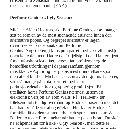
er Belle and Sebastian anno 2022 definitivt et av klodens
mest sjarmerende band. (EAA)
Perfume Genius:
«
Ugly Season»
Michael Alden
Hadreas
,
aka
Perfume
Genius
,
er av mange
s
ett på
som
en av de mest spennende artistene innen den
a
lternative pop
en
.
Og begrepet alternativ er ingen
overdrivelse når det snakk om
Perfume
Genius.
Angstbefengt
kunstpop
parret
med jazz
vil kanskje
noen kalle det, men
Hadreas
står fjellstøtt i det. Han
er kjent
for å utforske seksualitet, personlige problemer og de
homofiles utfordringer i dagens samfunn gjennom
musikken.
«Pop Song» er platas mest u
middelbare spor
,
uten at det
blir helt Michael Jackson av den grunn.
Låten er
,
som så mange på plata,
krydret
med lekre
perkusjon
sdetaljer
, kor
og
ypperlig
produksjon.
På
t
ittellåten
høres
Perfume
Genius
nærmest
ut som
en
elektronisk
versjon av
Tom Waits.
På «Hellbent»
tar
følelsene
fullstendig
over
hånd
og
Hadreas
pøser på med det
han har
av
både vokal og
effekter
.
Her klarer
Hadreas
å
formidle litt av den samme urbane desperasjonen som
Win
Butler i
Aracde
Fire
innehar
når han er
på sitt beste.
Du skal
ha et åpent sinn for
å like
«
Ugly
S
eason
»
, men dette er
nettopp en sånn plate som kan åpne
dører
,
utvide horisonte
r