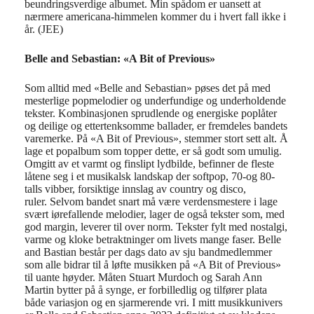
beundringsverdige
albumet.
Min spådom er uansett at
nærmere americana-
himmelen
kommer du
i hvert fall
ikke i
år. (JEE)
Belle and Sebastian: «A Bit of Previous»
Som alltid med «Belle and Sebastian» pøses det på med
mesterlige popmelodier og underfundige og underholdende
tekster. Kombinasjonen sprudlende og energiske poplåter
og deilige og ettertenksomme ballader, er fremdeles bandets
varemerke. På «A Bit of Previous», stemmer stort sett alt. Å
lage et popalbum som topper dette, er så godt som umulig.
Omgitt av et varmt og finslipt lydbilde, befinner de fleste
låtene seg i et musikalsk landskap der softpop, 70-og 80-
talls vibber, forsiktige innslag av country og disco,
ruler. Selvom bandet snart må være verdensmestere i lage
svært iørefallende melodier, lager de også tekster som, med
god margin, leverer til over norm. Tekster fylt med nostalgi,
varme og kloke betraktninger om livets mange faser. Belle
and Bastian består per dags dato av sju bandmedlemmer
som alle bidrar til å løfte musikken på «A Bit of Previous»
til uante høyder. Måten Stuart Murdoch og Sarah Ann
Martin bytter på å synge, er forbilledlig og tilfører plata
både variasjon og en sjarmerende vri. I mitt musikkunivers