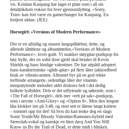
vis.
Kristian
Kaupang har laget ei plate som
i all sin
detalj
rikdom
vokser for hver gjennomlytting
.
«
Sorry
,
Tom»
kan
fort
være e
n
game
changer for Kaupang.
En
f
ortjent sådan. (JEE)
Horsegirl: «Versions of Modern Performance»
Der er en allsidig og snasen langspilldebut, dette, og
allerede låttitlene og albumtittelen,«Versions of Modern
Performance», lover godt. Vi snakker støygitar-punkpop fra
høy hylle, der en solid dose gjeld skal betales til Kevin
Shields og hans blodige valentiner. De har attpåtil adoptert
hans karakteristiske «glide-gitar» på flere låter (akkordbred
bruk av vibrato-armen. Albumet byr på en god rekke
treffende arrangerte, ordentlige låter der vitamin-
innsprøytende melodier aldri druknes helt i det deilig
bråkete lydbildet. Dels er det utflytende og søkende, som i
«The Fall of Horsegirl», dels mer «rett på sak»-punkpop,
som i nevnte «Anti-Glory» og «Option 8». Men den lengste
låta klokker inn på
3:48
, og stort sett er låtene langt kortere
– tommel opp for det! Så hvis du kan tenke deg en slags
Sonic Youth/My Bloody Valentine/Ramones-hybrid med
Stereolab-vokal og kanskje en liten dæsj And You Will
Know us By the Trail of Dead, er dette midt i blinken.