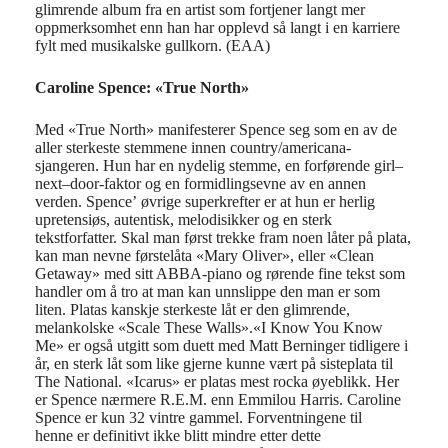
glimrende album fra en artist som fortjener langt mer
oppmerksomhet enn han har opplevd så langt i en karriere
fylt med musikalske gullkorn. (EAA)
Caroline Spence: «True North»
Med «True North» manifesterer Spence seg som en av de
aller s
terkeste
stemmene
innen
country/americana
-
sjangeren
. Hun
har en nydelig stemme
,
en
forførende
girl
–
next
–
door
-faktor
og
en formidlingsevne av en annen
verden.
Spence’
øvrige
s
uperkr
efter
er at
hun er
herlig
u
pretensiøs, a
utentisk
, melodisikker og
en
sterk
tekstforfatter
.
Skal man først trekke fram noen låter på plata,
kan man nevne
førstelåta
«Mary Oliver», eller
«
Clean
Getaway»
med sitt ABBA-piano og
rørende fine
tekst
som
handler om
å tro at man kan unnslippe den man er som
liten.
Platas
kanskje
sterkeste låt er
den
glimrende
,
melankolske
«
Scale
These
Walls».
«I
Know
You
Know
Me» er også utgitt som duett med Matt
Berninger
tidligere i
år
,
en
sterk
låt som like gjerne kunne vært på
sisteplata til
The National. «
Icarus
» er
platas
mest rocka øyeblikk
. Her
er Spence nærmere R.E.M.
enn
Emmilou
Harris
.
Caroline
Spence er kun 32 vintre
gammel
. Forventningene til
henne
er
definitivt ikke
blitt
mindre etter dette