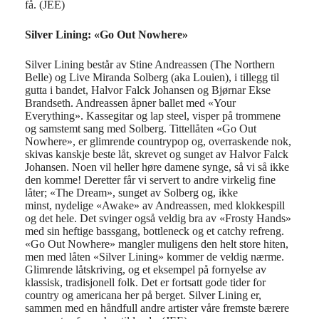
få. (JEE)
Silver
Lining: «
Go Out
Nowhere»
Silver
Lining
består av Stine Andreassen
(
The Northern
Belle
)
og
Live Miranda Solberg
(
aka
Louien
)
,
i tillegg til
gutta i bandet, Halvor Falck Johansen og Bjørnar Ekse
Brandseth
.
Andreassen åpne
r
ballet med «Your
Everything
»
.
K
assegitar og
lap
steel
, visper på trommene
og samstemt sang med Solberg. Tittellåten «Go Out
Nowhere
», er
glimrende
country
pop
og
,
overraskende nok
,
skivas
kanskje
beste låt, skrevet og sunget av Halvor Falck
Johansen.
Noen vil he
ller høre
damene synge, så v
i så ikke
den komme!
Deretter
får vi servert
to andre virkelig fine
låter; «The
Dream
», sunget av
Solberg
og
, ikke
minst,
nydelige
«
Awake
» av
Andreassen, med klokkespill
og det hele.
Det svinger også
veldig bra
av «
Frosty
Hands»
med
sin
heftig
e
bassgang,
bottleneck
og
et
catchy
refreng.
«Go Out
Nowhere
» m
angler
muligens
den
helt
store hit
en
,
men
med låt
en
«
Si
l
ver
Lining
»
kommer
de
veldig nærme.
Glimrende låtskriving, og et eksempel på fornyelse av
klassisk
, tradisjonel
l
folk
.
Det er fortsatt gode tider for
country og
americana
her på berget.
Silver
Lining
er,
sa
mmen med en håndfull andre artister
våre fremste
bærere