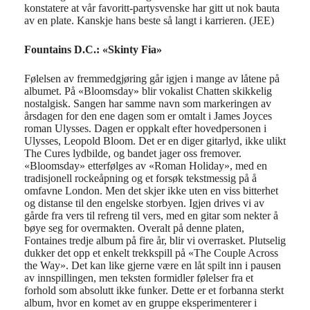
konstatere at vår favoritt-partysvenske har gitt ut nok
bauta
av en
plate.
Kanskje hans beste så langt i karrieren. (JEE)
Fountains D.C.: «Skinty Fia»
Følelsen av fremmedgjøring går igjen i mange av låtene på
albumet. På «Bloomsday» blir vokalist Chatten skikkelig
nostalgisk. Sangen har samme navn som markeringen av
årsdagen for den ene dagen som er omtalt i James Joyces
roman Ulysses. Dagen er oppkalt efter hovedpersonen i
Ulysses, Leopold Bloom. Det er en diger gitarlyd, ikke ulikt
The Cures lydbilde, og bandet jager oss fremover.
«Bloomsday» etterfølges av «Roman Holiday», med en
tradisjonell rockeåpning og et forsøk tekstmessig på å
omfavne London. Men det skjer ikke uten en viss bitterhet
og distanse til den engelske storbyen. Igjen drives vi av
gårde fra vers til refreng til vers, med en gitar som nekter å
bøye seg for overmakten. Overalt på denne platen,
Fontaines tredje album på fire år, blir vi overrasket. Plutselig
dukker det opp et enkelt trekkspill på «The Couple Across
the Way». Det kan like gjerne være en låt spilt inn i pausen
av innspillingen, men teksten formidler følelser fra et
forhold som absolutt ikke funker. Dette er et forbanna sterkt
album, hvor en komet av en gruppe eksperimenterer i