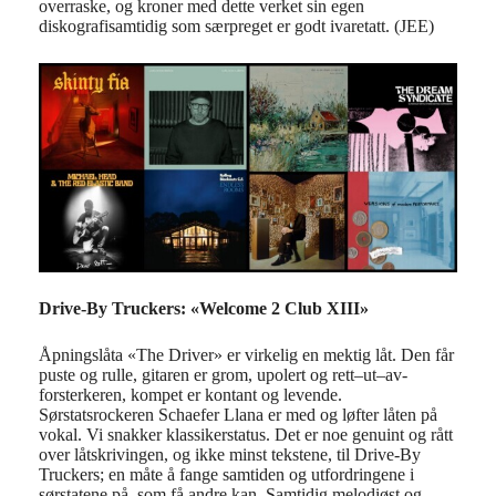
overraske, og
kroner
med de
tte verket
sin
egen
diskograf
i
samtidig som særpreget
er god
t ivaretatt
. (JEE)
Drive-By Truckers:
«
Welcome 2 Club XIII»
Åpningslåta «The Driver»
er
virkelig en mektig låt
. Den
får
puste
og rulle
, gitar
en
er
grom, upolert og
rett
–
ut
–
a
v-
forsterkeren
, kompet er kontant og levende.
Sørstatsrockeren
Schaefer
Llana
er med
og løfter låten på
vokal
. Vi snakker k
lassikerstatus.
Det er noe genuint og rått
over
låtskrivingen
,
og ikke minst
tekstene
,
til Dr
ive-By
Truckers
;
en måte å fange samtiden og
utfordringene
i
sørstatene på
,
som få andre kan.
Samtidig melodiøst og