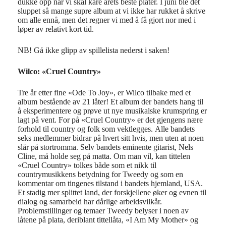
dukke opp når vi skal kåre årets beste plater. I juni ble det
sluppet så mange supre album at vi ikke har rukket å skrive
om alle ennå, men det regner vi med å få gjort nor med i
løper av relativt kort tid.
NB! Gå ikke glipp av spillelista nederst i saken!
Wilco: «Cruel Country»
Tre år etter fine «Ode To Joy», er Wilco tilbake med et
album bestående av 21 låter! Et album der bandets hang til
å eksperimentere og prøve ut nye musikalske krumspring er
lagt på vent. For på «Cruel Country» er det gjengens nære
forhold til country og folk som vektlegges. Alle bandets
seks medlemmer bidrar på hvert sitt hvis, men uten at noen
slår på stortromma. Selv bandets eminente gitarist, Nels
Cline, må holde seg på matta. Om man vil, kan tittelen
«Cruel Country» tolkes både som et nikk til
countrymusikkens betydning for Tweedy og som en
kommentar om tingenes tilstand i bandets hjemland, USA.
Et stadig mer splittet land, der forskjellene øker og evnen til
dialog og samarbeid har dårlige arbeidsvilkår.
Problemstillinger og temaer Tweedy belyser i noen av
låtene på plata, deriblant tittellåta, «I Am My Mother» og