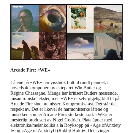
Arcade Fire: «WE»
Låtene
på «WE»
har visstnok blitt til rundt pianoet, i
hovedsak komponert av ekteparet
Win
Butler og
Régine
Chassagne
.
Mange har kritisert
Butlers messende
,
misantropiske
tekster
, men
«WE» er selvfølgelig
blitt til
på
Arcade Fire si
ne premisser. Kompromissløst. Det står det
respekt av.
Det er likevel
de harmonisterke låtene
og
musikken som er Arcade Fires sterkeste
kort.
«WE» er
m
esterlig produsert av
Nigel
G
odrich.
Plata å
pner med
elektronika
/
melankolika
a la
Röyksopp
på «Age
of
Anxiety
I» og «Age
of
Anxiety
II
(Rabbit Hole)
».
Det svinger