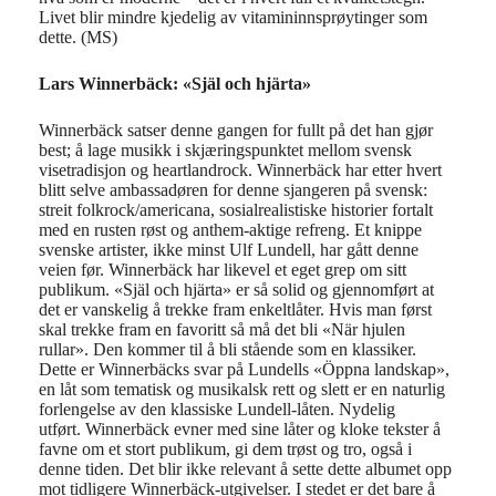
Livet blir mindre kjedelig av vitamininnsprøytinger som
dette. (MS)
Lars
Winnerbäck: «
Själ
och
hjärta»
Winnerbäck
satser denne gangen for fullt på de
t han gjør
best;
å
lage musikk i skjæringspunktet mellom
svensk
visetradisjon og
heartland
rock.
Winnerbäck
har
etter hvert
blitt selve
ambassadøren f
or
denne sjangeren på svensk:
streit
folk
rock/
americana
, sosialrealistiske
historier fortalt
med en rusten røst og anthem-
aktige
refreng.
Et knippe
svenske artister, ikke minst
Ulf Lundell
,
har
gått denne
veien
før
.
Winnerbäck
har likevel et eget grep
om
sitt
publikum.
«
Själ
och
hjärta
» er s
å
solid og
gjennomført at
det er vanskelig å trekke fram enkeltlåter.
Hvis man først
skal trekke fram en favoritt så må det bli «
När
hjulen
rullar
». Den kommer til å bli stående som en klassiker.
Dette er
Winnerbäcks
svar på Lundells
«
Öppna
la
ndskap
»
,
en
låt som tematisk og musikalsk rett og slett er en
naturlig
forlengelse av den klassiske
Lundell-låten
.
Nydelig
utført.
Winnerbäck
evner med sine
låter og
kloke tekster å
favne om et
stort publikum, gi dem trøst og tro
, også i
denne tiden
.
Det blir
ikke relevant
å sette dette albumet opp
mot tidligere
Winnerbäck
-utgivelser. I stedet er det bare å