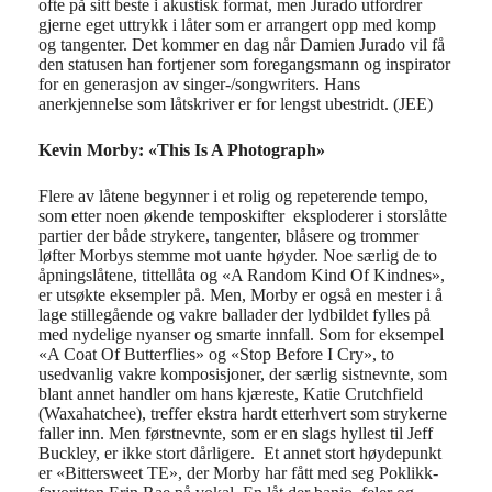
ofte på sitt bes
te i akustisk format
, men Jurado utfordrer
gjerne
eget utt
r
ykk
i
låte
r
som er arrangert opp med komp
og tangenter.
Det kommer en dag når
Damien
Jurado
vil få
den statusen han fortjener som
for
egangsmann
og inspirator
for
en
generasjon av
singer
-/
songwriters
.
Hans
anerkjennelse som låtskriver er
for lengst
ubestridt. (JEE)
Kevin Morby: «This Is A Photograph»
Flere av låtene begynner i et rolig og repeterende tempo,
som etter noen økende temposkifter eksploderer i storslåtte
partier der både strykere, tangenter, blåsere og trommer
løfter Morbys stemme mot uante høyder. Noe særlig de to
åpningslåtene, tittellåta og «A Random Kind Of Kindnes»,
er utsøkte eksempler på. Men, Morby er også en mester i å
lage stillegående og vakre ballader der lydbildet fylles på
med nydelige nyanser og smarte innfall. Som for eksempel
«A Coat Of Butterflies» og «Stop Before I Cry», to
usedvanlig vakre komposisjoner, der særlig sistnevnte, som
blant annet handler om hans kjæreste, Katie Crutchfield
(Waxahatchee), treffer ekstra hardt etterhvert som strykerne
faller inn. Men førstnevnte, som er en slags hyllest til Jeff
Buckley, er ikke stort dårligere. Et annet stort høydepunkt
er «Bittersweet TE», der Morby har fått med seg Poklikk-