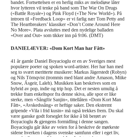
bandet. Fortsettelsen er en herlig miks av melodiøse låter
hvor lytteren vil tenke på band som The War On Drugs
(«Battle Royale») og Pink Floyd («The New World»). På
introen til «Feedback Loop» er vi farlig nær Tom Petty and
The Heartbreakers’ klassiker «Don’t Come Around Here
No More». Plata avsluttes med den nydelige balladen
«Over and Out» som tikker inn på 9:06. (DMT)
DANIEL4EVER: «
Dom Kort Man har Fått»
41 år gamle
Daniel
Boyacioglu
er
en av Sveriges mest
populære
poeter og
spoken
word
-artister. Her har han med
seg
to svært meritterte
musikere:
Markus
Jägerstedt
(Robyn)
og Nils
Törnqvist
(trommis med
blant andre
Amason
,
Miike
Snow
,
Ásgeir
,
Laleh
).
Musikken kan beskrives som en
hybrid av pop,
indie
og
trip
hop
.
D
et
er
nesten umulig å
trekke fram enkeltspor
fra denne skiva
,
al
le spor er
like
sterke
,
men «
Sång
för
Sanjin
», tittellåten «Dom Kort Man
Fått»
, «
Avsk
edssång
»
er heftig
e
saker
. D
en
ekstremt
gripende «Vila i
frid
kusin
»
må også trekkes frem.
Du skal
være ganske godt forseglet for ikke
å bli
be
rørt
av
Boyacioglu
& gjengens
formidling i denne sangen.
Boyacioglu
går ikke av veien for å
beskrive de mørkeste
sidene
hverken
i dagens svenske samfunn
eller
i eget liv
,