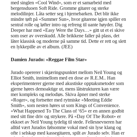
med
singlen «
Cool Wind», som
er
et samarbeid med
bergensduoen Soft Ride.
Gromme gitarer og
sterke
melodilinjer.
Låta
setter seg i hjernebarken.
Det blir ikke
mindre tøft på «Summer Sun»,
hvor gitaren
e
igjen
spiller en
sentral rolle og
løfte
r
intro og refreng
til uante høyder.
Dig
Deeper
har
med «
Easy
Were
the
Days…
»
gitt ut et
ei skive
som oser av overskudd
.
Alle brikkene faller på plass
,
d
et
låter klassisk og moderne på samme tid.
Dette er
r
ett og slett
e
n lykkepille
av
et album.
(JEE)
Damien Jurado: «
Reggae Film
Star»
Jurado
o
pererer i skjæringspunktet mellom Neil Young og
Elliot Smith,
innimellom
med en dose
av
R.E.
M
..
Han
eksperimenterer gjerne med akustiske opptaksmetoder som
gjerne høres
demoaktige
ut, mens låt
strukturen
kan være
mer
komplek
s
og melodi
øs.
Skiva åpner med sterke
«Roger»
, og fortsetter med rytmiske «Meeting Eddie
Smith», som n
esten
høres ut som Kings
of
Convenience
.
«
What
Happened
To The Class
of
‘65
»
er en annen godbit
med sitt fine driv
og strykere.
På «Day
Of
The Robot» er
ekkoet av
Neil Young tydelig til stede
.
Fellesnevneren har
alltid vært
Jurados
følsomme vokal
med sin lyse klang
og
ofte i selskap med
kassegitaren
,
spilt av
Jurado
selv. Han
er