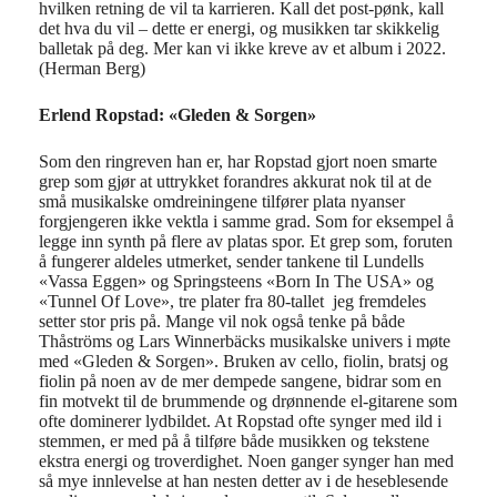
hvilken retning de vil ta karrieren. Kall det post-pønk, kall
det hva du vil – dette er energi, og musikken tar skikkelig
balletak på deg. Mer kan vi ikke kreve av et album i 2022.
(Herman Berg)
Erlend Ropstad: «Gleden & Sorgen»
Som den ringreven han er, har Ropstad gjort noen smarte
grep som gjør at uttrykket forandres akkurat nok til at de
små musikalske omdreiningene tilfører plata nyanser
forgjengeren ikke vektla i samme grad. Som for eksempel å
legge inn synth på flere av platas spor. Et grep som, foruten
å fungerer aldeles utmerket, sender tankene til Lundells
«Vassa Eggen» og Springsteens «Born In The USA» og
«Tunnel Of Love», tre plater fra 80-tallet jeg fremdeles
setter stor pris på. Mange vil nok også tenke på både
Thåströms og Lars Winnerbäcks musikalske univers i møte
med «Gleden & Sorgen». Bruken av cello, fiolin, bratsj og
fiolin på noen av de mer dempede sangene, bidrar som en
fin motvekt til de brummende og drønnende el-gitarene som
ofte dominerer lydbildet. At Ropstad ofte synger med ild i
stemmen, er med på å tilføre både musikken og tekstene
ekstra energi og troverdighet. Noen ganger synger han med
så mye innlevelse at han nesten detter av i de heseblesende