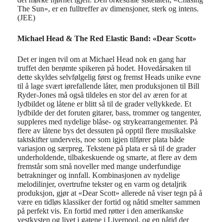
The Sun»
,
er en
fulltreffer
av dimensjoner
,
sterk og intens.
(JEE)
Michael Head & The Red Elastic Band: «Dear Scott»
Det er ingen tvil om at Michael Head nok en gang har
truffet den berømte spikeren på hodet. Hovedårsaken til
dette skyldes selvfølgelig først og fremst Heads unike evne
til å lage svært iørefallende låter, men produksjonen til Bill
Ryder-Jones må også tildeles en stor del av æren for at
lydbildet og låtene er blitt så til de grader vellykkede. Et
lydbilde der det foruten gitarer, bass, trommer og tangenter,
suppleres med nydelige blåse- og strykearrangementer. På
flere av låtene bys det dessuten på opptil flere musikalske
taktskifter underveis, noe som igjen tilfører plata både
variasjon og særpreg. Tekstene på plata er så til de grader
underholdende, tilbakeskuende og smarte, at flere av dem
fremstår som små noveller med mange underfundige
betrakninger og innfall. Kombinasjonen av nydelige
melodilinjer, overtrufne tekster og en varm og detaljrik
produksjon, gjør at «Dear Scott» allerede nå viser tegn på å
være en tidløs klassiker der fortid og nåtid smelter sammen
på perfekt vis. En fortid med røtter i den amerikanske
vestkysten og livet i gatene i Liverpool, og en nåtid der