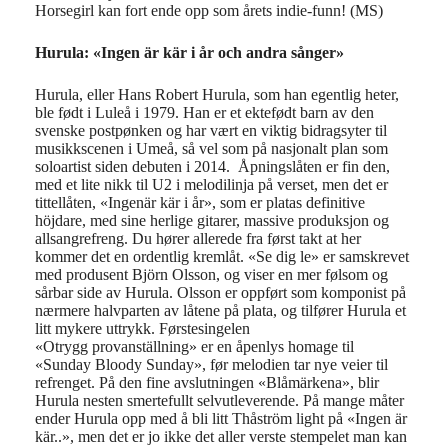
Horsegirl kan fort ende opp som årets indie-funn! (MS)
Hurula: «
Inge
n
är
kär
i år
och
andra
sånger»
Hurula
, eller
Hans Robe
rt
Hurula
,
som han egentlig heter,
ble
født i Luleå i 1979.
Han
er et ektefødt barn av den
svenske
postpønken
og har
vært en viktig bidragsyter
til
musikkscenen i Umeå
,
så vel som
på nasjonalt plan som
soloartist siden debuten
i 2014.
Åpningslåten er fin den,
me
d et lite nikk til U2 i melodilinja på verset
, men det er
tittellåten
,
«Inge
n
ä
r
kär
i år»
,
som er platas definitive
höjdare
, med sin
e
herlige gitarer
, massive produksjon
og
allsangrefreng
.
Du hører
allerede
fra først takt at her
kommer det en ordentlig
krem
låt.
«Se
di
g
le» er samskrevet
med produsent
Björn Olsson,
og viser en mer følsom
og
sårbar
side av
Hurula
.
Olsson
er oppført som komponist
på
nærmere halvparten av låtene på plata,
og
tilfører
Hurula
et
litt mykere uttrykk
.
Førstesingelen
«
Otrygg
provanställning
»
er en
åpenlys
homage
til
«
Sunday
Bloody
Sunday
», før
melodien tar nye veier
til
refrenget.
På
den fine
avslutningen
«
Blåmär
kena
», blir
Hurula
nesten smertefullt
selv
utleverende.
På mange måter
ender
Hurula
opp med å bli litt Thåström
light
på «Ingen
är
kär
..
»
, men det er jo ikke det aller verste stempelet man kan