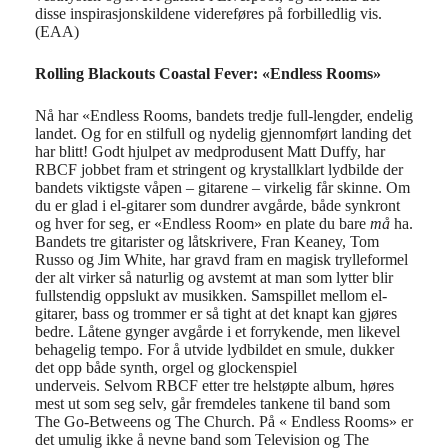
disse inspirasjonskildene videreføres på forbilledlig vis.
(EAA)
Rolling Blackouts Coastal Fever: «Endless Rooms»
Nå har «Endless Rooms, bandets tredje full-lengder, endelig
landet. Og for en stilfull og nydelig gjennomført landing det
har blitt! Godt hjulpet av medprodusent Matt Duffy, har
RBCF jobbet fram et stringent og krystallklart lydbilde der
bandets viktigste våpen – gitarene – virkelig får skinne. Om
du er glad i el-gitarer som dundrer avgårde, både synkront
og hver for seg, er «Endless Room» en plate du bare
må
ha.
Bandets tre gitarister og låtskrivere, Fran Keaney, Tom
Russo og Jim White, har gravd fram en magisk trylleformel
der alt virker så naturlig og avstemt at man som lytter blir
fullstendig oppslukt av musikken. Samspillet mellom el-
gitarer, bass og trommer er så tight at det knapt kan gjøres
bedre. Låtene gynger avgårde i et forrykende, men likevel
behagelig tempo. For å utvide lydbildet en smule, dukker
det opp både synth, orgel og glockenspiel
underveis. Selvom RBCF etter tre helstøpte album, høres
mest ut som seg selv, går fremdeles tankene til band som
The Go-Betweens og The Church. På « Endless Rooms» er
det umulig ikke å nevne band som Television og The