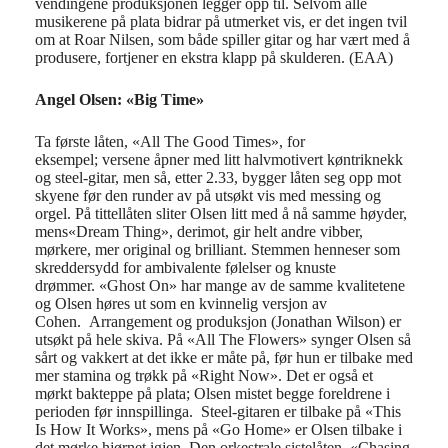
vendingene produksjonen legger opp til. Selvom alle
musikerene på plata bidrar på utmerket vis, er det ingen tvil
om at Roar Nilsen, som både spiller gitar og har vært med å
produsere, fortjener en ekstra klapp på skulderen. (EAA)
An
gel Olsen: «
Big Time»
Ta første låten, «All The Good Times», for
eksempel
;
versene åpner med
litt
halvmotivert
køntriknekk
og
steel
-gitar
, men så, etter 2.33,
bygger låten seg opp
mot
skyene før den runder av på utsøkt vis med
messing
og
orgel
.
På t
ittellåten sliter
Olsen
litt med å nå samme høyder,
men
s
«
Dream
Thing»
, derimot,
gir helt
an
dre
vibb
er
,
mørkere
,
mer
original
og
brilliant.
Stemmen
hennes
er som
skreddersydd for ambivalente følelser og knuste
drømmer.
«
Ghost
On» har m
ange
av de samme kvalitetene
og
Olsen høres ut som en kvinnelig versjon av
Cohen.
A
rrangement
og produksjon (Jonathan Wilson)
er
utsøkt på hele
skiva
.
På «All The Flowers»
synger
Olsen så
sårt og vakkert at det ikke er måte på
, før hun er tilbake med
mer stamina
og trøkk
på «Right
Now
».
Det er også et
mørkt bakteppe på plata; Olsen mistet begge foreldrene i
perioden før innspillinga.
Steel-gitaren er tilbake på
«This
Is How It Works»,
mens på «
Go
Home» er
Olsen tilbake i
det mørke hjørnet igjen
. Den
orkestrale
sistelåten
,
«
Chasing