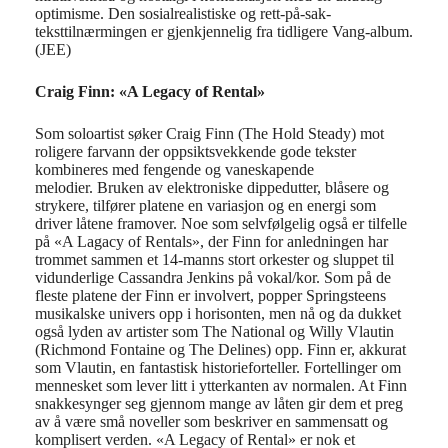
optimisme.
Den
sosialrealistiske og r
ett-på-sak-
tekst
tilnærmingen
er gjenkjennelig fra tidligere Vang-album
.
(JEE)
Craig Finn: «A Legacy of Rental»
Som soloartist søker Craig Finn (The Hold Steady) mot
roligere farvann der oppsiktsvekkende gode tekster
kombineres med fengende og vaneskapende
melodier. Bruken av elektroniske dippedutter, blåsere og
strykere, tilfører platene en variasjon og en energi som
driver låtene framover. Noe som selvfølgelig også er tilfelle
på «A Lagacy of Rentals», der Finn for anledningen har
trommet sammen et 14-manns stort orkester og sluppet til
vidunderlige Cassandra Jenkins på vokal/kor. Som på de
fleste platene der Finn er involvert, popper Springsteens
musikalske univers opp i horisonten, men nå og da dukket
også lyden av artister som The National og Willy Vlautin
(Richmond Fontaine og The Delines) opp. Finn er, akkurat
som Vlautin, en fantastisk historieforteller. Fortellinger om
mennesket som lever litt i ytterkanten av normalen. At Finn
snakkesynger seg gjennom mange av låten gir dem et preg
av å være små noveller som beskriver en sammensatt og
komplisert verden. «A Legacy of Rental» er nok et