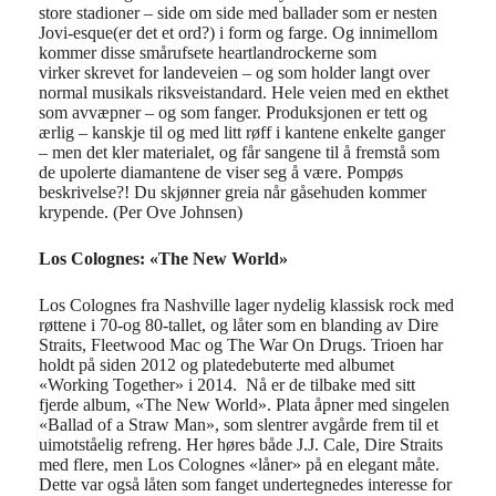
store stad
ioner – side om side med
ballader
som
er nesten
Jovi-
esque
(er det et ord?) i form og farge
.
Og innimellom
kommer disse
smårufsete
heartlandrockerne
som
virker
skrevet for landeveien
–
og som holder langt over
normal musikals riksveistandard.
Hele
veien med en ekthet
som avvæpner – og som
fanger.
Produksjonen er tett og
ærlig – kanskje til og med litt røff i kantene enkelte ganger
– men det kler materialet, og får sangene til å fremstå som
de upolerte diamantene de viser seg å være.
Pompøs
beskrivelse?
!
Du skjønner greia når gåsehuden kommer
krypende. (Per Ove Johnsen)
Los Colognes: «The New World»
Los Colognes fra Nashville lager nydelig klassisk rock med
røttene i 70-og 80-tallet, og låter som en blanding av Dire
Straits, Fleetwood Mac og The War On Drugs. Trioen har
holdt på siden 2012 og platedebuterte med albumet
«Working Together» i 2014. Nå er de tilbake med sitt
fjerde album, «The New World». Plata åpner med singelen
«Ballad of a Straw Man», som slentrer avgårde frem til et
uimotståelig refreng. Her høres både J.J. Cale, Dire Straits
med flere, men Los Colognes «låner» på en elegant måte.
Dette var også låten som fanget undertegnedes interesse for