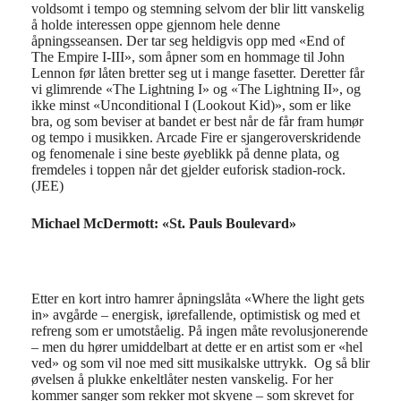
voldsomt i tempo og stemning selvom der blir
litt vanskelig
å
holde interessen opp
e
gjennom hele denne
åpningsseansen
.
Der
tar seg heldigvis opp
med «End
of
The Empire I-III», som
åpner som en
hommage til John
Lennon
før låten
bretter seg ut
i mange fasetter.
Deretter får
vi glimrende «The Lightning I» og «The Lightning II»,
og
ikke minst
«
Unconditional
I (
Lookout
Kid)»
,
som
er like
bra
, og som beviser at bandet er best når
de får fram
humør
og tempo
i musikken.
Arcade Fire er sjangeroverskridende
og fenomenale i sine beste øyeblikk på denne plata
, og
fremdeles i toppen når det gjelder
euforisk
stadion-
rock.
(JEE)
Michael McDermott: «St. Pauls Boulevard»
Etter en kort intro
hamrer
åpningslåta
«
Where
the
light
gets
in
»
avgårde
–
energisk,
iørefallende
, optimistisk
og med et
refreng som er
umotståelig
. På ingen måte revolusjonerende
–
men du hører
umiddelbart
at dette er en artist som er «hel
ved» og som
vil noe med sitt musikalske uttrykk.
Og så blir
øvelsen å plukke enkeltlåter nesten vanskelig. For
her
kommer sanger som rekker mot skyene – som skrevet for