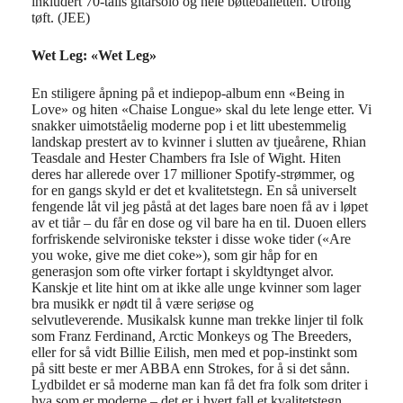
inkludert 70-talls gitarsolo og hele
bøtteballetten
.
Utrolig
tøft. (JEE)
Wet Leg: «Wet Leg»
En stiligere åpning på et indiepop-album enn «Being in
Love» og hiten «Chaise Longue» skal du lete lenge etter. Vi
snakker uimotståelig moderne pop i et litt ubestemmelig
landskap prestert av to kvinner i slutten av tjueårene, Rhian
Teasdale and Hester Chambers fra Isle of Wight. Hiten
deres har allerede over 17 millioner Spotify-strømmer, og
for en gangs skyld er det et kvalitetstegn. En så universelt
fengende låt vil jeg påstå at det lages bare noen få av i løpet
av et tiår – du får en dose og vil bare ha en til. Duoen ellers
forfriskende selvironiske tekster i disse woke tider («Are
you woke, give me diet coke»), som gir håp for en
generasjon som ofte virker fortapt i skyldtynget alvor.
Kanskje et lite hint om at ikke alle unge kvinner som lager
bra musikk er nødt til å være seriøse og
selvutleverende. Musikalsk kunne man trekke linjer til folk
som Franz Ferdinand, Arctic Monkeys og The Breeders,
eller for så vidt Billie Eilish, men med et pop-instinkt som
på sitt beste er mer ABBA enn Strokes, for å si det sånn.
Lydbildet er så moderne man kan få det fra folk som driter i
hva som er moderne – det er i hvert fall et kvalitetstegn.