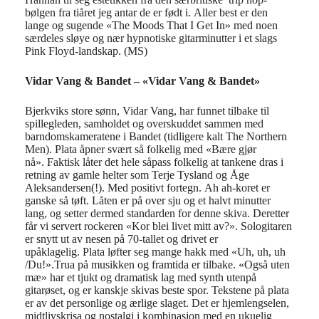
bølgen fra tiåret jeg antar de er født i. Aller best er den
lange og sugende «The Moods That I Get In» med noen
særdeles sløye og nær hypnotiske gitarminutter i et slags
Pink Floyd-landskap. (MS)
Vidar Vang
&
Bandet – «Vidar Vang & Bandet»
Bjerkviks store sønn, Vidar Vang
, har funnet tilbake til
spillegleden, samholdet og
overskuddet
sammen
med
barndomskameratene i Bandet (tidligere kalt The Northern
Men).
Plata åpner svært så folkelig med «
Bære gjør
nå».
Faktisk låter det hele såpass
folkelig
at
t
ankene
dras
i
retning av gamle helter som Terje Tysland og Åge
Aleksandersen
(!).
M
ed positivt fortegn.
A
h ah-
koret er
ganske
så
tøft. Låten er
på
over sju og et halvt minutter
lang, og
setter dermed standarden for denne skiva.
Deretter
får vi servert rockeren «Kor blei livet mitt av?». Sologitaren
er
snytt ut av
nesen på
70-tallet
og drivet er
upåklagelig.
Plata
løfter seg mange hakk med «
Uh
,
uh
,
uh
/Du!»
.
T
rua på
musikken og
framtida er tilbake.
«Også uten
mæ
»
har et tjukt og dramatisk lag med synth utenpå
gitarøset, og
er kanskje skivas beste spor
.
Te
k
stene
på plata
er av det personlige og ærlige slaget.
Det er hjemlengselen,
midtlivskrisa og nostalgi i kombinasjon med en ukuelig