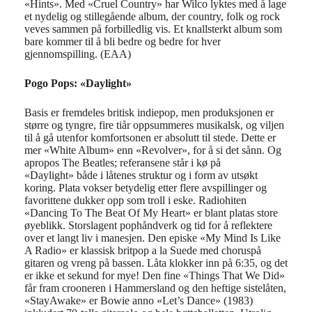
«Hints». Med «Cruel Country» har Wilco lyktes med å lage
et nydelig og stillegående album, der country, folk og rock
veves sammen på forbilledlig vis. Et knallsterkt album som
bare kommer til å bli bedre og bedre for hver
gjennomspilling. (EAA)
Pogo Pops: «Daylight»
Basis er fremdeles
britisk
indie
pop
, men
produksjonen er
størr
e og tyngre,
fire
tiår oppsummeres musikalsk,
og viljen
til å gå utenfor komfortsonen er
absolutt
til stede.
Dette er
m
er «White Album» enn «Revolver»
, for å si det sånn
.
Og
a
propos The Beatles; referansene står i kø på
«
Daylight
»
både
i
låtenes
struktur
og
i
form av
utsøkt
koring.
Plata vokser betydelig etter flere
avspillinger og
favoritte
ne dukker opp som troll i eske
.
Radiohiten
«Dancing
To
The Beat Of My Heart» er
blant
platas
store
øyeblikk
.
Stor
slagent
pophån
dverk og t
id for
å reflektere
over et langt liv i manesjen
.
Den episke «
My
Mind
Is Like
A Radio» er klassisk
brit
pop a la
Suede
med
chorus
på
gitaren
og vreng
på bassen.
Låta
klokker inn på 6:35, og det
er ikke et sekund for mye!
Den fine
«Things
That
We
Did
»
får fram crooneren i Hammersland
og den
heftige
s
istelåten
,
«
Stay
Awake
»
er Bowie anno «
Let’s
Dance» (1983)