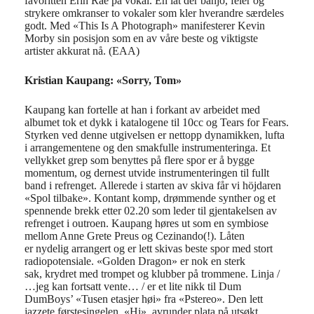
favoritten Erin Rae på vokal. En låt der banjo, feler og
strykere omkranser to vokaler som kler hverandre særdeles
godt. Med «This Is A Photograph» manifesterer Kevin
Morby sin posisjon som en av våre beste og viktigste
artister akkurat nå. (EAA)
Kristian Kaupang:
«
Sorry
, Tom»
Kaupang
kan
fortelle at han
i forkant av arbeidet med
albumet
tok et
dykk i katalogene til 10cc og
Tears
for
Fears
.
Styrken ved denne utgivelsen er nettopp dynamikken
, lufta
i arrangementene
og den smakfulle instrumenteringa.
Et
vellykket
grep som benyttes på flere spor er å
bygge
momentum
, og
dernest
utvide
instrumenteringen
til fullt
band
i ref
r
enget.
Allerede i
starten
av
skiva får vi
höjdare
n
«Spol tilbake».
Kontant komp, drømmende synther
og et
s
pennende brekk
etter 02.20
som leder
til
gjentakelsen av
refrenget i
outroen
.
Kaupang høres ut som en symbiose
mellom Anne Grete Preus og
Cezinando
(!).
Låten
er
nydelig arrangert og
e
r lett
skivas beste spor med stort
r
adiopotensiale.
«Golden Dragon» er
nok
en
sterk
sa
k
,
krydret
me
d trompet og klubber på trommene.
Linja
/
…
jeg kan fortsatt vente
…
/
er et
lite nikk til Dum
Dum
Boys
’ «Tusen etasjer
høi
»
fra
«
Pstereo
»
.
Den lett
jazz
ete
førstesingelen, «Hi
»,
avrunder plata på utsøkt