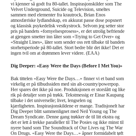
vi kjenner så godt fra 80-tallet. Inspirasjonskilder som The
Velvet Underground, Suicide og Television, smeltes
sammen med elementer fra krautrock, Brian Enos
atmosfæriske lydlandskap, en akkurat passe dose popsnert
og klassisk psykedelisk vestkystrock. Selvom jeg setter stor
pris på bandets «fornyelsesprosess», er det utrolig befriende
at gjengen smetter inn låter som «Trying to Get Over» og
«Straight Lines», låter som sender oss rett tilbake til bandets
storhetsperiode på 80-tallet. Stort bedre blir det ikke! Det er
ingen tvil om at drømmen lever videre. (EAA)
Dig Deeper: «
Easy Were the Days (Before I Met You)»
Bak
tittelen
«
Easy Were the
Days…»
finner vi et
band
som
virkelig
er
på t
ilbudssiden med
sin a
lt-country
/
powerpop
.
Her spares d
e
t ikke på noe. Produksjonen er storslått og like
rik på detaljer som på
trøkk.
T
e
kst
messig
er Einar Kaupang
tilbake
i det universelle
;
livet
, lengselen
og
kjærligheten
.
Inspirasjonskildene er mange. Tradisjonelt har
Dig
Deeper
blitt sammenlignet med Neil Young og
The
Dream
Syndicate
.
Denne gang
trøkker
de til
litt ekstra og
det
er
lett å trekke paralleller til
The
Posies
og ikke minst
til
nyere
band som
The
Soundtrack
of
Our Lives
og
The
War
On
Drugs
.
«Easy
Were
the
Days…»
åpner formidabelt
tøft