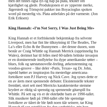
men det finnes også
lys
og håp på plata,
tekster om
kjærlighet og glede.
Produksjonen er av ypperste merke
,
Jägerstedt
og
Törnqvist
pakker
inn
Boyacioglus
spoken
word
på mesterlig vis.
Plata a
nbefales på det varmeste. (Jon
Erik Eriksen)
King Hannah: «I’m Not Sorry, I Was Just Being Me»
King Hannah er et forfriskende bekjentskap fra selveste
Liverpool, men har fint lite tilknytning til The Beatles, The
La’s eller Echo & the Bunnymen – det denne duoen, som
består av Craig Whittle og Hannah Merrick (opprinnelig fra
Wales), derimot har til felles med 60-tallets britiske invasjon
er en dominerende innflytelse fra dype amerikanske røtter –
blues, folk og sørstatsnovelle-feeling, ørkenstemning og
voodoo-groove – like deler «Paris, Texas» og Dr. John,
ispedd bøtter av inspirasjon fra mesterlige americana-
fortolkere som P.J Harvey og Nick Cave. Jeg synes dette er
en av årets mest spennende debuter. Eksistensielle tekster
fremført, stort sett med Merricks karaktersterke stemme
krydret av riktig så spenstig og spennende gitarspill fra
Whittle. På sett og vis er de ektefødte barn av 1990-tallet.
Slik musikere født på 1960-tallet ofte ble spenstige
fortolkere av tiåret de ble født noen tiår seinere, tar King
Hannah til seg estetikken fra den særbritiske trip hop-