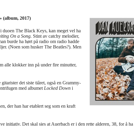
» (album, 2017)
 i duoen The Black Keys, kan meget vel ha
iting On a Song.
Stint av catchy melodier,
e man burde ha hørt på radio om radio hadde
taljer. (Noen som husker The Beatles?). Men
m alle klokker inn på under fire minutter,
itarister det siste tiåret, også en Grammy-
sentrifugen med albumet
Locked Down
i
en, der han har etablert seg som en kraft
initiativ. Det skal sies at Auerbach er i den rette alderen, 38, for å ha 