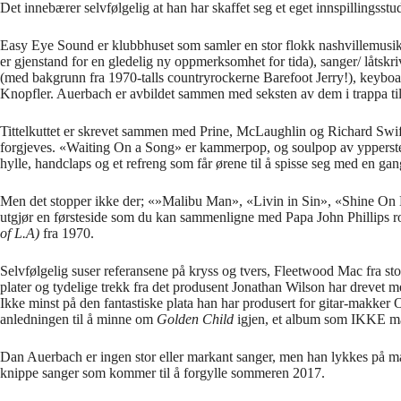
Det innebærer selvfølgelig at han har skaffet seg et eget innspillingsst
Easy Eye Sound er klubbhuset som samler en stor flokk nashvillemusike
er gjenstand for en gledelig ny oppmerksomhet for tida), sanger/ låts
(med bakgrunn fra 1970-talls countryrockerne Barefoot Jerry!), keyb
Knopfler. Auerbach er avbildet sammen med seksten av dem i trappa til
Tittelkuttet er skrevet sammen med Prine, McLaughlin og Richard Swift,
forgjeves. «Waiting On a Song» er kammerpop, og soulpop av ypperste
hylle, handclaps og et refreng som får ørene til å spisse seg med en gan
Men det stopper ikke der; «»Malibu Man», «Livin in Sin», «Shine O
utgjør en førsteside som du kan sammenligne med Papa John Phillips r
of L.A)
fra 1970.
Selvfølgelig suser referansene på kryss og tvers, Fleetwood Mac fra sto
plater og tydelige trekk fra det produsent Jonathan Wilson har drevet me
Ikke minst på den fantastiske plata han har produsert for gitar-makker
anledningen til å minne om
Golden Child
igjen, et album som IKKE m
Dan Auerbach er ingen stor eller markant sanger, men han lykkes på magi
knippe sanger som kommer til å forgylle sommeren 2017.