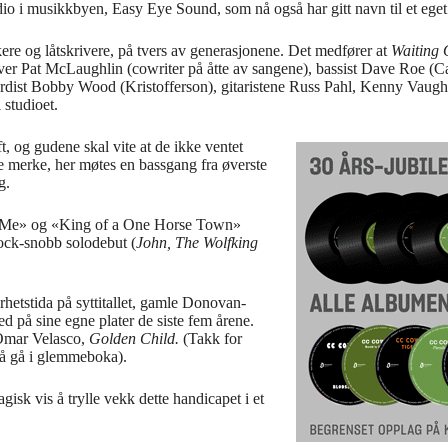
udio i musikkbyen, Easy Eye Sound, som nå også har gitt navn til et eget
re og låtskrivere, på tvers av generasjonene. Det medfører at
Waiting
kriver Pat McLaughlin (cowriter på åtte av sangene), bassist Dave Roe 
oardist Bobby Wood (Kristofferson), gitaristene Russ Pahl, Kenny Vau
 studioet.
 og gudene skal vite at de ikke ventet
 merke, her møtes en bassgang fra øverste
g.
n Me» og «King of a One Horse Town»
ock-snobb solodebut (
John, The Wolfking
rhetstida på syttitallet, gamle Donovan-
d på sine egne plater de siste fem årene.
 Omar Velasco,
Golden Child.
(Takk for
å gå i glemmeboka).
sk vis å trylle vekk dette handicapet i et