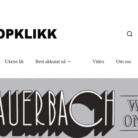
Ukens låt
Best akkurat nå
Video
Om oss