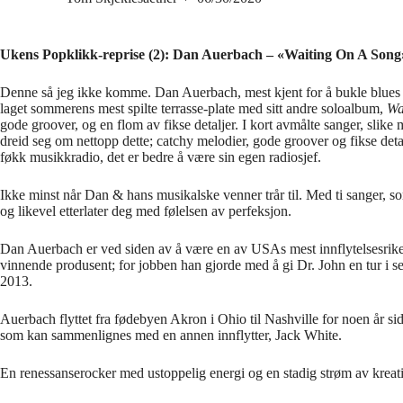
Ukens Popklikk-reprise (2): Dan Auerbach – «Waiting On A Song
Denne så jeg ikke komme. Dan Auerbach, mest kjent for å bukle blues
laget sommerens mest spilte terrasse-plate med sitt andre soloalbum,
Wa
gode groover, og en flom av fikse detaljer. I kort avmålte sanger, slik
dreid seg om nettopp dette; catchy melodier, gode groover og fikse de
føkk musikkradio, det er bedre å være sin egen radiosjef.
Ikke minst når Dan & hans musikalske venner trår til. Med ti sanger, so
og likevel etterlater deg med følelsen av perfeksjon.
Dan Auerbach er ved siden av å være en av USAs mest innflytelsesrike g
vinnende produsent; for jobben han gjorde med å gi Dr. John en tur i 
2013.
Auerbach flyttet fra fødebyen Akron i Ohio til Nashville for noen år sid
som kan sammenlignes med en annen innflytter, Jack White.
En renessanserocker med ustoppelig energi og en stadig strøm av kreative 