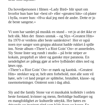
Da hovedpersonen i filmen
«
Lady Bird
»
blir spurt om
hvorfor hun bare har
«
best of
»
eller
«
greatest hits
»
cd-plater
i hylla, svarer hun:
«
Hva skal jeg med de andre. Dette er jo
de beste sangene.
»
Vi som har samlet p
å
musikk en stund – vet jo at det ikke er
helt slik. Men det finnes unntak – og Slys
«
Greatest Hits
»
fra 1970 er verdens aller beste samleskive! Her er ogs
å
noen nye sanger som gruppa akkurat hadde rukket
å
spille
inn. Neste album
«
There
’
s a Riot Goin
’ O
n
»
er annerledes.
Sly Stone lister seg rundt i studio – p
å
hvite striper av
kokain
, proppfull av
ideer
og ganske mye paranoia. En
uendelighet av p
å
legg gj
ø
r at selve lydb
å
ndet slites ned og
l
ø
ses opp.
«
There
’
s a Riot Goin
’ O
n
»
er m
ø
rk og kaotisk.
«
Greatest
Hits
»
strekker seg ut, helt uten
forbehold
, mot alle som vil
h
ø
re, selv i et land preget av splittelse, brutalitet, klasse- og
rasemotsetninger.
Omtrent
som i dag alts
å
.
Sly and the f
amily
Stone var et musikalsk
kollektiv
i ordets
beste forstand; kvinner og menn, flerfoldige hudfarger og
en mangfoldighet av kulturelle uttrykk. Her h
ø
res en
drivende og inspirert gl
ø
d som b
å
de fyrer og b
æ
rer. En