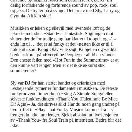
deilig forfriskende
og forf
ø
rende
soun
d av p
op, rock, soul
og jazz. De bytter p
å å
synge.
Det tar av med Sly, Larry og
Cynthia.
Alt kan skje!
Musikken
er leken og
ellevil
l med uventede l
ø
ft og de
lekreste melodier.
«
Stand
»
er fantastisk. Stigningen mot
slutten der de for tredje gang har klatret til toppen og s
å
–
enda litt til … det er s
å
funky at det
«
nesten ikke er til
å
holde ut
»
som Kong Olav ville sagt. Kubjellen og
«æ
dda
b
æ
dda
»
koret p
å «
Everytime People
»
er alltid en vinner.
Den eneste feilen med
«
Hot Fun in the Summertime
»
er at
den kunne vart lenger. Men er det ikke akkurat slik
sommeren er?
Sly var DJ f
ø
r han startet bandet og erfaringen med
livsbejaende
rytmer er fundamentet i musikken. De feteste
funkgroovene finner du p
å «
Sing A Simple Song
»
eller
selveste
funkh
ø
vdingen
«
T
hank You (Falettinme Be Mice
Elf Agin)
»
Ja, det skrives slik! Har du noen gang undret p
å
hvor riffet til
«
Play That Funky Music
»
kommer fra – s
å
trenger du ikke lure lenger. Sjekk absolutt ut liveversjonen
av
«
Thank You
»
fra Soul Train p
å
internettet. Bedre blir det
ikke.