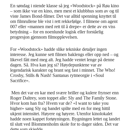
En s
ø
ndag i niende klasse s
å
jeg
«
Woodstock
»
p
å
R
ø
a kino
– som ikke var en kino, men mest et klubbhus som av og til
viste James Bond-filmer. Det var alltid spenning knyttet til
om filmrullene ble vist i rett rekkef
ø
lge. I filmene om agent
007 eller
«
mannen med rett til
å
drepe
»
er dette av en viss
betydning – for en noenlunde logisk eller forst
å
elig
progresjon gjennom filmopplevelsen.
For
«
Woodstock
»
hadde slike tekniske detaljer ingen
interesse. Jeg kunne sett filmen baklengs eller opp ned – og
likevel f
å
tt med meg alt. Jeg hadde ventet lenge p
å
denne
dagen. S
å
. Hva kan jeg si? H
ø
ydepunktene var av
legendarisk karakter og brant seg fast i minnet.
The Who
!
Crosby, Stills & Nash
! Santanas rytmeorgie i
«
Soul
Sacrifice
».
Men det var en kar med sv
æ
re briller og kulere frynser enn
Roger Daltrey, som toppet alle: Sly and The Family Stone.
Hvor kom han fra? Hvem var de?
«
I want to take you
higher
»
sang Sly og bandet spilte med en for meg hittil
ukjent intensitet. H
ø
yere og h
ø
yere. Utenfor kinolokalet
hadde noen kappet
fort
ø
yningen
. Bygningen lettet og landet
til slutt ved Blommenholm skole for to dager siden. Det var
dette som skjedde.