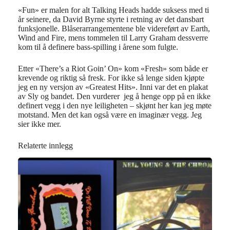
«
Fun
»
er malen for alt Talking Heads hadde suksess med ti
å
r seinere, da David Byrne styrte i retning av det dansbart
funksjonelle.
Bl
å
serarrangementene
ble videref
ø
rt av Earth,
Wind and Fire, mens tommelen til Larry Graham dessverre
kom til
å
definere bass-spilling i
å
rene som fulgte.
Etter
«
There
’
s a Riot Goin
’ O
n
»
kom
«
Fresh
»
som b
å
de er
krevende og riktig s
å
fresk. For ikke s
å
lenge siden kj
ø
pte
jeg en ny versjon av
«
Greatest Hits
».
Inni var det en plakat
av Sly og bandet. Den vurderer jeg
å
henge opp p
å
en ikke
definert vegg i den nye leiligheten – skj
ø
nt her kan jeg m
ø
te
motstand. Men det kan ogs
å
v
æ
re en imagin
æ
r vegg. Jeg
sier ikke mer.
Relaterte innlegg