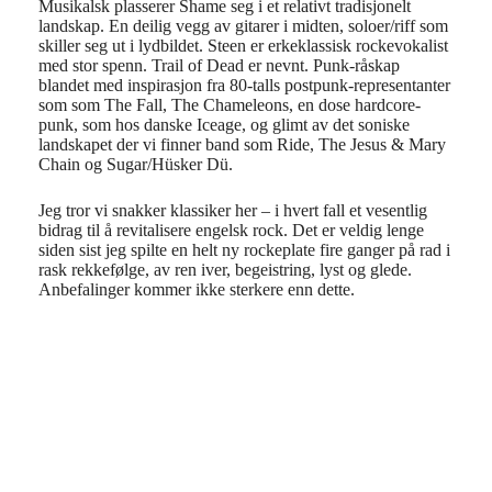
Musikalsk plasserer Shame seg i et relativt tradisjonelt
landskap. En deilig vegg av gitarer i midten, soloer/riff som
skiller seg ut i lydbildet. Steen er erkeklassisk rockevokalist
med stor spenn. Trail of Dead er nevnt. Punk-råskap
blandet med inspirasjon fra 80-talls postpunk-representanter
som som The Fall, The Chameleons, en dose hardcore-
punk, som hos danske Iceage, og glimt av det soniske
landskapet der vi finner band som Ride, The Jesus & Mary
Chain og Sugar/Hüsker Dü.
Jeg tror vi snakker klassiker her – i hvert fall et vesentlig
bidrag til å revitalisere engelsk rock. Det er veldig lenge
siden sist jeg spilte en helt ny rockeplate fire ganger på rad i
rask rekkefølge, av ren iver, begeistring, lyst og glede.
Anbefalinger kommer ikke sterkere enn dette.