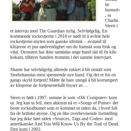
be
burned»
, sa
Charlie
Steen i
et intervju med The Guardian nylig. Selvfølgelig. En
kommende rockestjerne i 2018 er nødt til å avfeie hele
rockestjerne-myten som ganske idiotisk – avstand til
klisjeene er pur nødvendighet om du framstå som frisk og
vital. Dessuten har ikke samtidas unge band råd til én kilo
kokain, tilføyer bandets trommis i det samme intervjuet.
Shame har selvfølgelig allerede rukket å bli omtalt som
Storbritannias mest spennende nye band. Og det er for en
gangs skyld fortjent! Måtte de bare unngå å bli korrumpert
av klisjeene de fortjenestefullt fnyser av…
Steen er født i 1997, samme år som «OK Computer» kom
ut. Jeg kan ta feil, men akkurat nå er «Songs of Praise» det
beste rockealbumet som er kommet ut siden da, i hvert fall
fra de britiske øyene. Og en like overbevisende formidling
har jeg ikke hørt siden «Sources, Tags and Codes» med
amerikanske And You Will Know Us By the Trail of Dead.
Den kom i 2002.