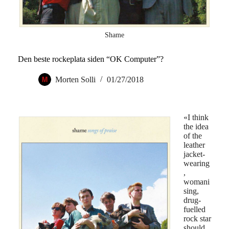
Shame
Den beste rockeplata siden “OK Computer”?
Morten Solli
01/27/2018
«I think
the idea
of the
leather
jacket-
wearing
,
womani
sing,
drug-
fuelled
rock star
should