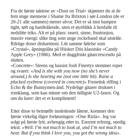
Fra de første taktene av «Dust on Trial» skjønner du at de
fem unge mennene i Shame fra Brixton i sør-London (de er
20-21 alle sammen) mener alvor. Det er så inni hampen
tight, tøft og hardtslående, uten et øyeblikk å henfalle til
nedslitte triks. Alt er på plass: raseri, sinne, frustrasjon,
massiv energi: slike ting som unge rockeband skal utstråle.
Riktige doser disharmoni. Litt samme følelse som
«Crystal», åpningslåta på Hüsker Düs klassiske «Candy
Apple Grey» (1986). Med et duggfriskt gitarcrescendo på
slutten.
«Concrete»: Steens og bassist Josh Finertys stemmer roper
og svarer:
«And is she with you now (no she’s never
around,) Is she hearing me (not one little bit). Raise a
plucked eyebrow (covered in concrete)»
Frenetisk riffing i
Echo & the Bunnymen-ånd. Nydelige gitarer druknet i
romklang, som kan minne om den tidligste U2-fasen. Og
om du lurer: det er et kompliment!
Etter disse to beintøffe innledende låtene, kommer den
første virkelig digre forløsningen: «One Rizla». Jeg var
solgt på første lytt, avhengig etter to. Enormt refreng, snedig
tekst:
«Well. I’m not much to look at, and I’m not much to
hear. But if you think I love you, you got the wrong idea»
.