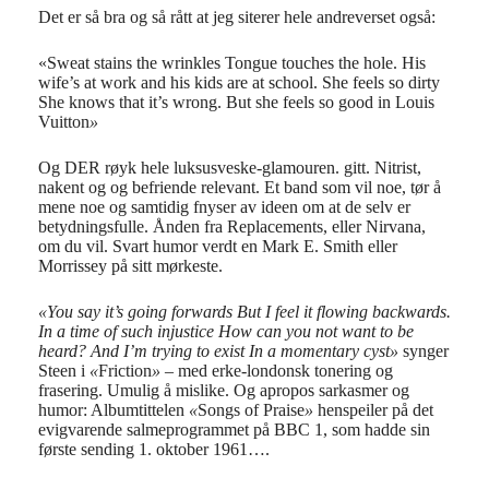
Det er så bra og så rått at jeg siterer hele andreverset også:
«Sweat stains the wrinkles Tongue touches the hole. His
wife’s at work and his kids are at school. She feels so dirty
She knows that it’s wrong. But she feels so good in Louis
Vuitton
»
Og DER røyk hele luksusveske-glamouren. gitt. Nitrist,
nakent og og befriende relevant. Et band som vil noe, tør å
mene noe og samtidig fnyser av ideen om at de selv er
betydningsfulle. Ånden fra Replacements, eller Nirvana,
om du vil. Svart humor verdt en Mark E. Smith eller
Morrissey på sitt mørkeste.
«You say it’s going forwards But I feel it flowing backwards.
In a time of such injustice How can you not want to be
heard? And I’m trying to exist In a momentary cyst»
synger
Steen i
«
Friction
»
– med erke-londonsk tonering og
frasering. Umulig å mislike. Og apropos sarkasmer og
humor: Albumtittelen
«
Songs of Praise
»
henspeiler på det
evigvarende salmeprogrammet på BBC 1, som hadde sin
første sending 1. oktober 1961….