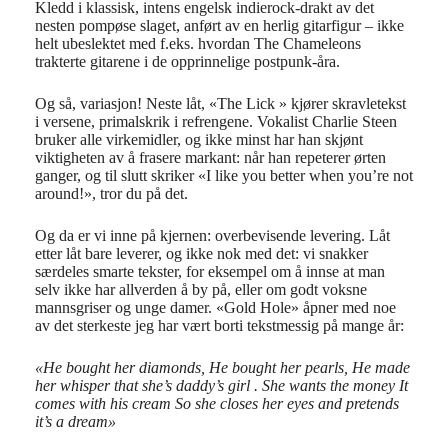
Kledd i klassisk, intens engelsk indierock-drakt av det
nesten pompøse slaget, anført av en herlig gitarfigur – ikke
helt ubeslektet med f.eks. hvordan The Chameleons
trakterte gitarene i de opprinnelige postpunk-åra.
Og så, variasjon! Neste låt, «The Lick » kjører skravletekst
i versene, primalskrik i refrengene. Vokalist Charlie Steen
bruker alle virkemidler, og ikke minst har han skjønt
viktigheten av å frasere markant: når han repeterer ørten
ganger, og til slutt skriker «I like you better when you’re not
around!», tror du på det.
Og da er vi inne på kjernen: overbevisende levering. Låt
etter låt bare leverer, og ikke nok med det: vi snakker
særdeles smarte tekster, for eksempel om å innse at man
selv ikke har allverden å by på, eller om godt voksne
mannsgriser og unge damer. «Gold Hole» åpner med noe
av det sterkeste jeg har vært borti tekstmessig på mange år:
«He bought her diamonds, He bought her pearls, He made
her whisper that she’s daddy’s girl . She wants the money It
comes with his cream So she closes her eyes and pretends
it’s a dream»