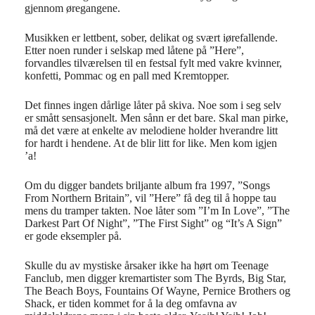
gjennom øregangene.
Musikken er lettbent, sober, delikat og svært iørefallende.
Etter noen runder i selskap med låtene på ”Here”,
forvandles tilværelsen til en festsal fylt med vakre kvinner,
konfetti, Pommac og en pall med Kremtopper.
Det finnes ingen dårlige låter på skiva. Noe som i seg selv
er smått sensasjonelt. Men sånn er det bare. Skal man pirke,
må det være at enkelte av melodiene holder hverandre litt
for hardt i hendene. At de blir litt for like. Men kom igjen
’a!
Om du digger bandets briljante album fra 1997, ”Songs
From Northern Britain”, vil ”Here” få deg til å hoppe tau
mens du tramper takten. Noe låter som ”I’m In Love”, ”The
Darkest Part Of Night”, ”The First Sight” og “It’s A Sign”
er gode eksempler på.
Skulle du av mystiske årsaker ikke ha hørt om Teenage
Fanclub, men digger kremartister som The Byrds, Big Star,
The Beach Boys, Fountains Of Wayne, Pernice Brothers og
Shack, er tiden kommet for å la deg omfavna av