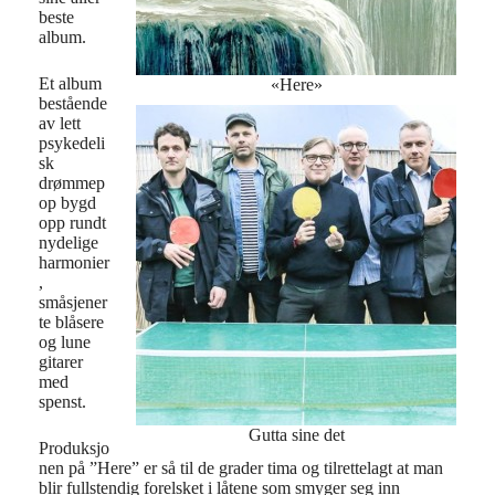
beste
album.
Et album
«Here»
bestående
av lett
psykedeli
sk
drømmep
op bygd
opp rundt
nydelige
harmonier
,
småsjener
te blåsere
og lune
gitarer
med
spenst.
Gutta sine det
Produksjo
nen på ”Here” er så til de grader tima og tilrettelagt at man
blir fullstendig forelsket i låtene som smyger seg inn