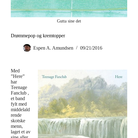
Gutta sine det
Drømmepop og kremtopper
Espen A. Amundsen
09/21/2016
Med
”Here”
har
Teenage
Fanclub ,
et band
fylt med
middelald
rende
skotske
menn,
laget et av
sine aller