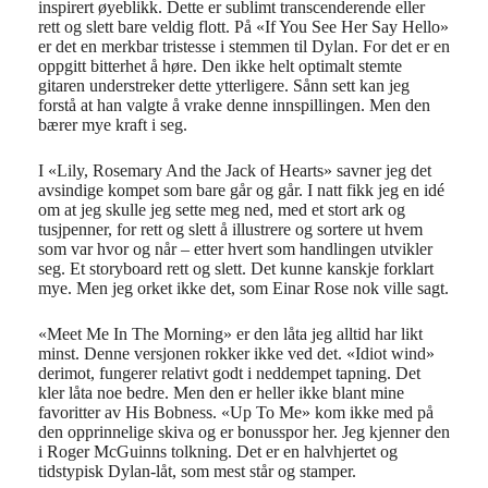
inspirert øyeblikk. Dette er sublimt transcenderende eller
rett og slett bare veldig flott. På «If You See Her Say Hello»
er det en merkbar tristesse i stemmen til Dylan. For det er en
oppgitt bitterhet å høre. Den ikke helt optimalt stemte
gitaren understreker dette ytterligere. Sånn sett kan jeg
forstå at han valgte å vrake denne innspillingen. Men den
bærer mye kraft i seg.
I «Lily, Rosemary And the Jack of Hearts» savner jeg det
avsindige kompet som bare går og går. I natt fikk jeg en idé
om at jeg skulle jeg sette meg ned, med et stort ark og
tusjpenner, for rett og slett å illustrere og sortere ut hvem
som var hvor og når – etter hvert som handlingen utvikler
seg. Et storyboard rett og slett. Det kunne kanskje forklart
mye. Men jeg orket ikke det, som Einar Rose nok ville sagt.
«Meet Me In The Morning» er den låta jeg alltid har likt
minst. Denne versjonen rokker ikke ved det. «Idiot wind»
derimot, fungerer relativt godt i neddempet tapning. Det
kler låta noe bedre. Men den er heller ikke blant mine
favoritter av His Bobness. «Up To Me» kom ikke med på
den opprinnelige skiva og er bonusspor her. Jeg kjenner den
i Roger McGuinns tolkning. Det er en halvhjertet og
tidstypisk Dylan-låt, som mest står og stamper.