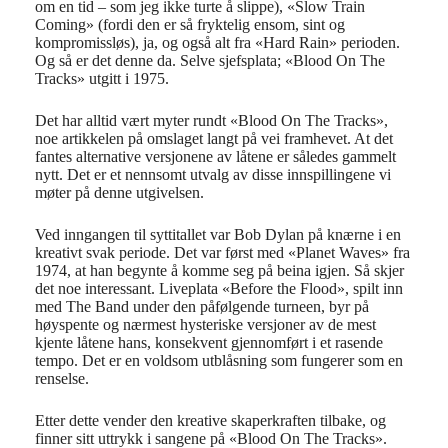
om en tid – som jeg ikke turte å slippe), «Slow Train
Coming» (fordi den er så fryktelig ensom, sint og
kompromissløs), ja, og også alt fra «Hard Rain» perioden.
Og så er det denne da. Selve sjefsplata; «Blood On The
Tracks» utgitt i 1975.
Det har alltid vært myter rundt «Blood On The Tracks»,
noe artikkelen på omslaget langt på vei framhevet. At det
fantes alternative versjonene av låtene er således gammelt
nytt. Det er et nennsomt utvalg av disse innspillingene vi
møter på denne utgivelsen.
Ved inngangen til syttitallet var Bob Dylan på knærne i en
kreativt svak periode. Det var først med «Planet Waves» fra
1974, at han begynte å komme seg på beina igjen. Så skjer
det noe interessant. Liveplata «Before the Flood», spilt inn
med The Band under den påfølgende turneen, byr på
høyspente og nærmest hysteriske versjoner av de mest
kjente låtene hans, konsekvent gjennomført i et rasende
tempo. Det er en voldsom utblåsning som fungerer som en
renselse.
Etter dette vender den kreative skaperkraften tilbake, og
finner sitt uttrykk i sangene på «Blood On The Tracks».