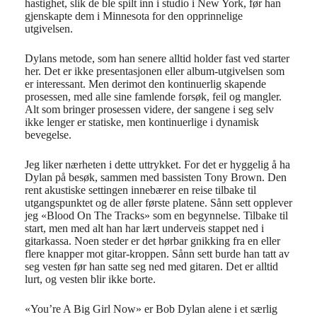
hastighet, slik de ble spilt inn i studio i New York, før han
gjenskapte dem i Minnesota for den opprinnelige
utgivelsen.
Dylans metode, som han senere alltid holder fast ved starter
her. Det er ikke presentasjonen eller album-utgivelsen som
er interessant. Men derimot den kontinuerlig skapende
prosessen, med alle sine famlende forsøk, feil og mangler.
Alt som bringer prosessen videre, der sangene i seg selv
ikke lenger er statiske, men kontinuerlige i dynamisk
bevegelse.
Jeg liker nærheten i dette uttrykket. For det er hyggelig å ha
Dylan på besøk, sammen med bassisten Tony Brown. Den
rent akustiske settingen innebærer en reise tilbake til
utgangspunktet og de aller første platene. Sånn sett opplever
jeg «Blood On The Tracks» som en begynnelse. Tilbake til
start, men med alt han har lært underveis stappet ned i
gitarkassa. Noen steder er det hørbar gnikking fra en eller
flere knapper mot gitar-kroppen. Sånn sett burde han tatt av
seg vesten før han satte seg ned med gitaren. Det er alltid
lurt, og vesten blir ikke borte.
«You’re A Big Girl Now» er Bob Dylan alene i et særlig