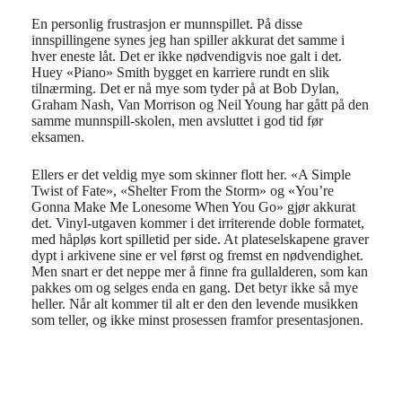
En personlig frustrasjon er munnspillet. På disse
innspillingene synes jeg han spiller akkurat det samme i
hver eneste låt. Det er ikke nødvendigvis noe galt i det.
Huey «Piano» Smith bygget en karriere rundt en slik
tilnærming. Det er nå mye som tyder på at Bob Dylan,
Graham Nash, Van Morrison og Neil Young har gått på den
samme munnspill-skolen, men avsluttet i god tid før
eksamen.
Ellers er det veldig mye som skinner flott her. «A Simple
Twist of Fate», «Shelter From the Storm» og «You’re
Gonna Make Me Lonesome When You Go» gjør akkurat
det. Vinyl-utgaven kommer i det irriterende doble formatet,
med håpløs kort spilletid per side. At plateselskapene graver
dypt i arkivene sine er vel først og fremst en nødvendighet.
Men snart er det neppe mer å finne fra gullalderen, som kan
pakkes om og selges enda en gang. Det betyr ikke så mye
heller. Når alt kommer til alt er den den levende musikken
som teller, og ikke minst prosessen framfor presentasjonen.