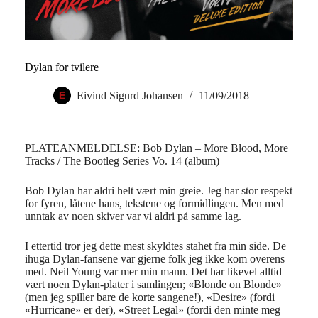
Dylan for tvilere
Eivind Sigurd Johansen
11/09/2018
PLATEANMELDELSE: Bob Dylan – More Blood, More
Tracks / The Bootleg Series Vo. 14 (album)
Bob Dylan har aldri helt vært min greie. Jeg har stor respekt
for fyren, låtene hans, tekstene og formidlingen. Men med
unntak av noen skiver var vi aldri på samme lag.
I ettertid tror jeg dette mest skyldtes stahet fra min side. De
ihuga Dylan-fansene var gjerne folk jeg ikke kom overens
med. Neil Young var mer min mann. Det har likevel alltid
vært noen Dylan-plater i samlingen; «Blonde on Blonde»
(men jeg spiller bare de korte sangene!), «Desire» (fordi
«Hurricane» er der), «Street Legal» (fordi den minte meg