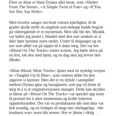
Flere av disse er blant Dylans aller beste, som «Shelter
From The Storm», «A Simple Twist of Fate» og «If You
See Her, Say Hello».
Men hvorfor sanger om brutt voksen kjærlighet, til de
grader skulle treffe en ungdom som nettopp hadde begynt
på videregående er et mysterium. Men slik ble det. Musikk
var luften jeg pustet i, blandet med den rare smaken av å
ikke høre hjemme noen steder. Under lå dragsuget og en
uro som alltid var på nippet til å sluke meg. Det var her
«Blood On The Tracks» entret scenen. Jeg hørte skiva på
en fest, tok den med hjem, og en dag skal jeg levere den
tilbake.
«More Blood, More Tracks» åpner med en nydelig versjon
av «Tangled Up In Blue», som varierer ørlite fra den
utgaven vi kjenner. Men det er en dybde i samspillet
mellom Dylans gitar og bassgitaren, som jeg vil driste til
meg til å si at originalversjonen manglet. Dette kan skyldes
at låtene på «Blood On The Tracks» var speedet opp noen
få prosent for å sikre momentum og holde lytterens
oppmerksomhet. Det var en produksjons-ide som ikke var
helt uvanlig, og en forløper til langt mer ubehagelige
«the
loudness war» noen tiår senere. Her er låtene i riktig