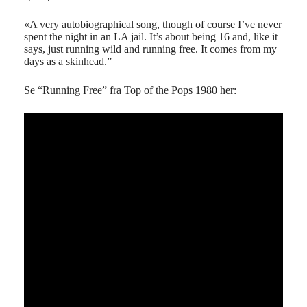
«A very autobiographical song, though of course I’ve never
spent the night in an LA jail. It’s about being 16 and, like it
says, just running wild and running free. It comes from my
days as a skinhead.”
Se “Running Free” fra Top of the Pops 1980 her: