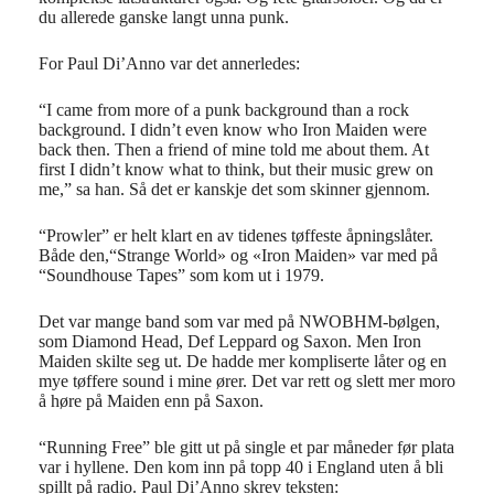
du allerede ganske langt unna punk.
For Paul Di’Anno var det annerledes:
“I came from more of a punk background than a rock
background. I didn’t even know who Iron Maiden were
back then. Then a friend of mine told me about them. At
first I didn’t know what to think, but their music grew on
me,” sa han. Så det er kanskje det som skinner gjennom.
“Prowler” er helt klart en av tidenes tøffeste åpningslåter.
Både den,“Strange World» og «Iron Maiden» var med på
“Soundhouse Tapes” som kom ut i 1979.
Det var mange band som var med på NWOBHM-bølgen,
som Diamond Head, Def Leppard og Saxon. Men Iron
Maiden skilte seg ut. De hadde mer kompliserte låter og en
mye tøffere sound i mine ører. Det var rett og slett mer moro
å høre på Maiden enn på Saxon.
“Running Free” ble gitt ut på single et par måneder før plata
var i hyllene. Den kom inn på topp 40 i England uten å bli
spillt på radio. Paul Di’Anno skrev teksten: