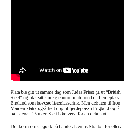
Plata ble gitt ut samme dag som Judas Priest ga ut “British
Steel” og fikk sitt store gjennombrudd med en fjerdeplass i
England som høyeste listeplassering. Men debuten til Iron
Maiden klatra også helt opp til fjerdeplass i England og lå
på listene i 15 uker. Slett ikke verst for en debutant.
Det kom som et sjokk på bandet. Dennis Stratton forteller: