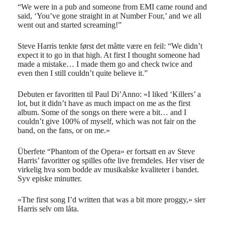
“We were in a pub and someone from EMI came round and
said, ‘You’ve gone straight in at Number Four,’ and we all
went out and started screaming!”
Steve Harris tenkte først det måtte være en feil: “We didn’t
expect it to go in that high. At first I thought someone had
made a mistake… I made them go and check twice and
even then I still couldn’t quite believe it.”
Debuten er favoritten til Paul Di’Anno: «I liked ‘Killers’ a
lot, but it didn’t have as much impact on me as the first
album. Some of the songs on there were a bit… and I
couldn’t give 100% of myself, which was not fair on the
band, on the fans, or on me.»
Überfete “Phantom of the Opera» er fortsatt en av Steve
Harris’ favoritter og spilles ofte live fremdeles. Her viser de
virkelig hva som bodde av musikalske kvaliteter i bandet.
Syv episke minutter.
«The first song I’d written that was a bit more proggy,» sier
Harris selv om låta.