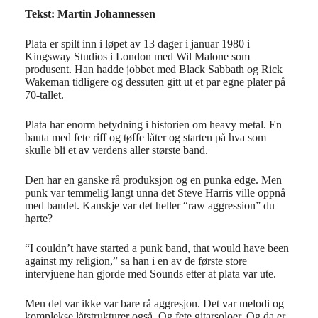
Tekst: Martin Johannessen
Plata er spilt inn i løpet av 13 dager i januar 1980 i
Kingsway Studios i London med Wil Malone som
produsent. Han hadde jobbet med Black Sabbath og Rick
Wakeman tidligere og dessuten gitt ut et par egne plater på
70-tallet.
Plata har enorm betydning i historien om heavy metal. En
bauta med fete riff og tøffe låter og starten på hva som
skulle bli et av verdens aller største band.
Den har en ganske rå produksjon og en punka edge. Men
punk var temmelig langt unna det Steve Harris ville oppnå
med bandet. Kanskje var det heller “raw aggression” du
hørte?
“I couldn’t have started a punk band, that would have been
against my religion,” sa han i en av de første store
intervjuene han gjorde med Sounds etter at plata var ute.
Men det var ikke var bare rå aggresjon. Det var melodi og
komplekse låtstrukturer også. Og fete gitarsoloer. Og da er