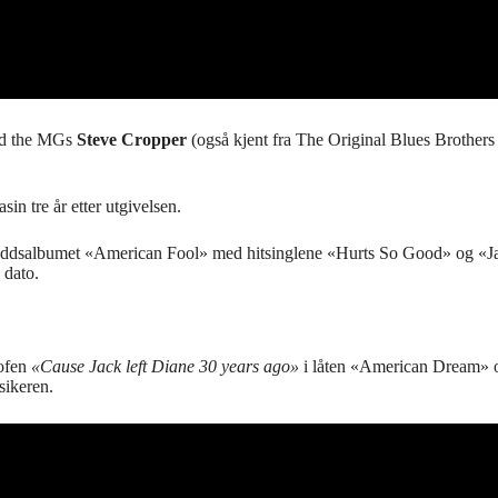
nd the MGs
Steve Cropper
(også kjent fra The Original Blues Brother
sin tre år etter utgivelsen.
ruddsalbumet «American Fool» med hitsinglene «Hurts So Good» og «Jac
 dato.
ofen
«Cause Jack left Diane 30 years ago»
i låten «American Dream» og
sikeren.