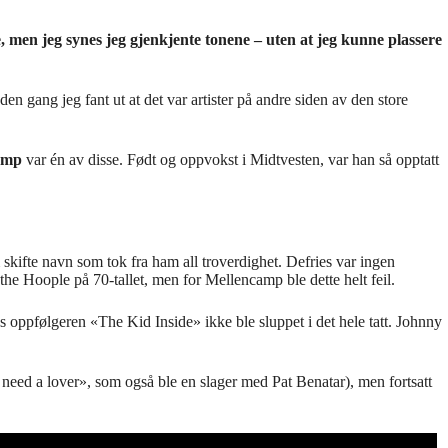
 men jeg synes jeg gjenkjente tonene – uten at jeg kunne plassere
den gang jeg fant ut at det var artister på andre siden av den store
amp
var én av disse. Født og oppvokst i Midtvesten, var han så opptatt
 skifte navn som tok fra ham all troverdighet. Defries var ingen
he Hoople på 70-tallet, men for Mellencamp ble dette helt feil.
 oppfølgeren «The Kid Inside» ikke ble sluppet i det hele tatt. Johnny
 need a lover», som også ble en slager med Pat Benatar), men fortsatt