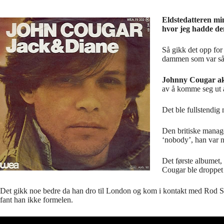
Eldstedatteren min
hvor jeg hadde de
Så gikk det opp for 
dammen som var så u
Johnny Cougar a
av å komme seg ut av
Det ble fullstendig 
Den britiske mana
‘nobody’, han var n
Det første albumet,
Cougar ble droppet
Det gikk noe bedre da han dro til London og kom i kontakt med Rod 
fant han ikke formelen.