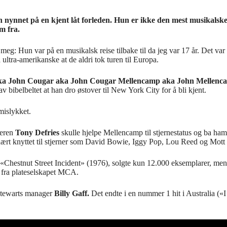
 nynnet på en kjent låt forleden. Hun er ikke den mest musikalske,
m fra.
meg: Hun var på en musikalsk reise tilbake til da jeg var 17 år. Det var 
ltra-amerikanske at de aldri tok turen til Europa.
ka John Cougar aka John Cougar Mellencamp aka John Mellenc
 bibelbeltet at han dro østover til New York City for å bli kjent.
mislykket.
geren
Tony Defries
skulle hjelpe Mellencamp til stjernestatus og ba ham
ært knyttet til stjerner som David Bowie, Iggy Pop, Lou Reed og Mott t
 «Chestnut Street Incident» (1976), solgte kun 12.000 eksemplarer, mens
 fra plateselskapet MCA.
Stewarts manager
Billy Gaff.
Det endte i en nummer 1 hit i Australia («I