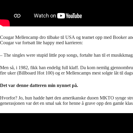
Cougar Mellencamp dro tilbake til USA og teamet opp med Booker a
Cougar var fortsatt lite happy med karrieren:
– The singles were stupid little pop songs, fortalte han til et musikkmaga
Men så, i 1982, fikk han endelig full klaff. Da kom nemlig gjennomb
fire uker (Billboard Hot 100) og er Mellencamps mest solgte låt til dags
Det var denne datteren min nynnet på.
Hvorfor? Jo, hun hadde hørt den amerikanske duoen MKTO synge str
generasjonen var det en smal sak for henne å grave opp den gamle klas