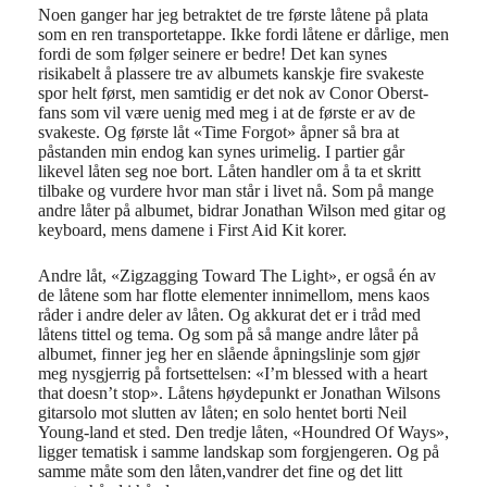
Noen ganger har jeg betraktet de tre første låtene på plata
som en ren transportetappe. Ikke fordi låtene er dårlige, men
fordi de som følger seinere er bedre! Det kan synes
risikabelt å plassere tre av albumets kanskje fire svakeste
spor helt først, men samtidig er det nok av Conor Oberst-
fans som vil være uenig med meg i at de første er av de
svakeste. Og første låt «Time Forgot» åpner så bra at
påstanden min endog kan synes urimelig. I partier går
likevel låten seg noe bort. Låten handler om å ta et skritt
tilbake og vurdere hvor man står i livet nå. Som på mange
andre låter på albumet, bidrar Jonathan Wilson med gitar og
keyboard, mens damene i First Aid Kit korer.
Andre låt, «Zigzagging Toward The Light», er også én av
de låtene som har flotte elementer innimellom, mens kaos
råder i andre deler av låten. Og akkurat det er i tråd med
låtens tittel og tema. Og som på så mange andre låter på
albumet, finner jeg her en slående åpningslinje som gjør
meg nysgjerrig på fortsettelsen: «I’m blessed with a heart
that doesn’t stop». Låtens høydepunkt er Jonathan Wilsons
gitarsolo mot slutten av låten; en solo hentet borti Neil
Young-land et sted. Den tredje låten, «Houndred Of Ways»,
ligger tematisk i samme landskap som forgjengeren. Og på
samme måte som den låten,vandrer det fine og det litt