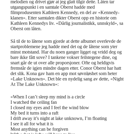
melodien og drivet gjør at jeg glatt tilgir dette. Låten tar
utgangspunkt i en samtale Oberst hadde med
filmprodusenten Kathleen Kennedy, en del av «Kennedy-
klanen». Etter samtalen dikter Oberst opp en historie om
Kathleen Kennedys liv. «Dårlig journalistikk, unnskyld», sa
Oberst om låten.
Så til de to låtene som gjorde at dette albumet overlevde de
startproblemene jeg hadde med det og de låtene som yter
minst motstand. Har du noen ganger ligget og vridd deg og
bare ikke fått sove? I tankene vokser feilstegene dine, og
snart går de ut over alle proporsjoner. Ofte og heldigvis
fremstår de igjen mindre dagen etter. Conor Oberst har hatt
det slik. Kona gav ham en app mot søvnløshet som heter
«Lake Unknown». Det ble en nydelig sang av dette, «Night
At The Lake Unknown»:
«When I can’t sleep my mind is a circle
I watched the ceiling fan
I closed my eyes and I feel the wind blow
My bed it turns into a raft
I drift away it’s night at lake unknown, I’m floating
I see it all for what it is
Most anything can be forgiven