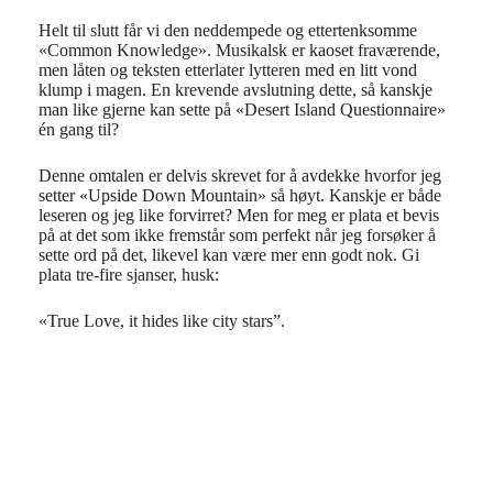
Helt til slutt får vi den neddempede og ettertenksomme
«Common Knowledge». Musikalsk er kaoset fraværende,
men låten og teksten etterlater lytteren med en litt vond
klump i magen. En krevende avslutning dette, så kanskje
man like gjerne kan sette på «Desert Island Questionnaire»
én gang til?
Denne omtalen er delvis skrevet for å avdekke hvorfor jeg
setter «Upside Down Mountain» så høyt. Kanskje er både
leseren og jeg like forvirret? Men for meg er plata et bevis
på at det som ikke fremstår som perfekt når jeg forsøker å
sette ord på det, likevel kan være mer enn godt nok. Gi
plata tre-fire sjanser, husk:
«True Love, it hides like city stars”.