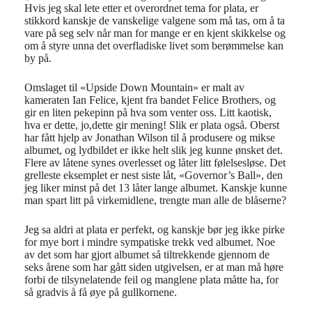
Hvis jeg skal lete etter et overordnet tema for plata, er
stikkord kanskje de vanskelige valgene som må tas, om å ta
vare på seg selv når man for mange er en kjent skikkelse og
om å styre unna det overfladiske livet som berømmelse kan
by på.
Omslaget til «Upside Down Mountain» er malt av
kameraten Ian Felice, kjent fra bandet Felice Brothers, og
gir en liten pekepinn på hva som venter oss. Litt kaotisk,
hva er dette, jo,dette gir mening! Slik er plata også. Oberst
har fått hjelp av Jonathan Wilson til å produsere og mikse
albumet, og lydbildet er ikke helt slik jeg kunne ønsket det.
Flere av låtene synes overlesset og låter litt følelsesløse. Det
grelleste eksemplet er nest siste låt, «Governor’s Ball», den
jeg liker minst på det 13 låter lange albumet. Kanskje kunne
man spart litt på virkemidlene, trengte man alle de blåserne?
Jeg sa aldri at plata er perfekt, og kanskje bør jeg ikke pirke
for mye bort i mindre sympatiske trekk ved albumet. Noe
av det som har gjort albumet så tiltrekkende gjennom de
seks årene som har gått siden utgivelsen, er at man må høre
forbi de tilsynelatende feil og manglene plata måtte ha, for
så gradvis å få øye på gullkornene.