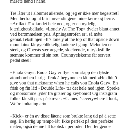
masete hånd i hånd.
Tre låter ut i albumet allerede, og jeg er ikke mer begeistret?
Men herfra og ut blir innvendingene mine færre og færre.
«Artifact #1» tar det hele ned, og er en nydelig
kjærlighetsballade. «Lonely At The Top» dveler blant annet
ved berømmelsen pris. Åpningsstrofen er i så måte
genial.Tekstlinjen «It’s lonely at the top of that upside down
mountain» får øyeblikkelig tankene i gang. Melodien er
sterk, og Obersts særpregede, skjelvende, uttrykksfulle
stemme kommer til sin rett. Countryelskerne får servert
pedal steel!
«Enola Gay». Enola Gay er flyet som slapp den første
atombomben i krig. Tenk å begynne en låt med «He didn’t
give you that nickname when he calls you Enola Gay». En
frisk og fin låt! «Double Life» tar det hele ned igjen. Spreke
og morsomme lyder fra gitarer og keyboard! Og instagram-
folket får sitt pass påskrevet: «Camera’s everywhere I look,
We’re imitating art».
«Kick» er én av disse låtene som brukte lang tid på å sette
seg. En herlig up tempo-låt. Ikke perfekt på den perfekte
måten, også denne litt kaotisk i perioder. Den fengende