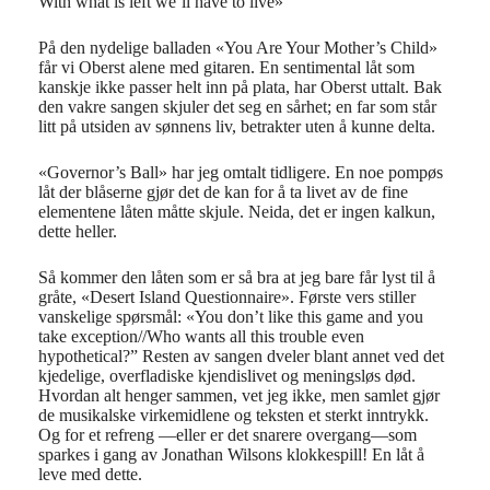
With what is left we’ll have to live»
På den nydelige balladen «You Are Your Mother’s Child»
får vi Oberst alene med gitaren. En sentimental låt som
kanskje ikke passer helt inn på plata, har Oberst uttalt. Bak
den vakre sangen skjuler det seg en sårhet; en far som står
litt på utsiden av sønnens liv, betrakter uten å kunne delta.
«Governor’s Ball» har jeg omtalt tidligere. En noe pompøs
låt der blåserne gjør det de kan for å ta livet av de fine
elementene låten måtte skjule. Neida, det er ingen kalkun,
dette heller.
Så kommer den låten som er så bra at jeg bare får lyst til å
gråte, «Desert Island Questionnaire». Første vers stiller
vanskelige spørsmål: «You don’t like this game and you
take exception//Who wants all this trouble even
hypothetical?” Resten av sangen dveler blant annet ved det
kjedelige, overfladiske kjendislivet og meningsløs død.
Hvordan alt henger sammen, vet jeg ikke, men samlet gjør
de musikalske virkemidlene og teksten et sterkt inntrykk.
Og for et refreng —eller er det snarere overgang—som
sparkes i gang av Jonathan Wilsons klokkespill! En låt å
leve med dette.