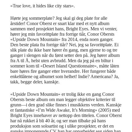
«True love, it hides like city stars».
Hørte jeg sommerplate? Jeg skal gi deg plate for alle
årstider! Conor Oberst er snart klar med et nytt album
sammen med prosjektet hans, Bright Eyes. Men vi venter,
hører jeg min favorittplate fra forrige tiår, Conor Obersts
«Upside Down Mountain» fra 2014, enda noen ganger.
Den beste plata fra forrige tiår? Nei, jeg sa favorittplate. Ei
slik plate du ikke bare hører én gang, men gjerne to og tre
ganger i slengen når du først setter den på. Jeg hører album
fra A til Å, helst uten avbrudd. Men da jeg på en biltur i
sommer kom til «Desert Island Questionnaire», måtte låten
bare høres fire ganger etter hverandre. Her fungerer både
enkeltlåtene og albumet som helhet! Indie? Americana? Ja,
takk, begge deler, kanskje.
«Upside Down Mountain» er trolig ikke en gang Conor
Obersts beste album om man legger objektive kriterier til
grunn—i den grad slike finnes i musikkens verden. Kanskje
er fantastiske «I’m Wide Awake, It’s Morning» (2005) med
Bright Eyes innehaver av nettopp den tittelen. Conor Oberst
har nå rukket å bli 40 år, og ser man tilbake på hans
produksjon som soloartist og i ulike prosjekter, er det en
ganske imponerende CV han har opparbeidet seg siden han