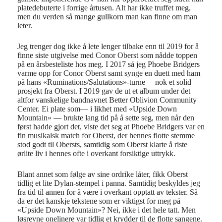
platedebuterte i forrige årtusen. Alt har ikke truffet meg,
men du verden så mange gullkorn man kan finne om man
leter.
Jeg trenger dog ikke å lete lenger tilbake enn til 2019 for å
finne siste utgivelse med Conor Oberst som nådde toppen
på en årsbesteliste hos meg. I 2017 så jeg Phoebe Bridgers
varme opp for Conor Oberst samt synge en duett med ham
på hans «Ruminations/Salutations»-turne —nok et solid
prosjekt fra Oberst. I 2019 gav de ut et album under det
altfor vanskelige bandnavnet Better Oblivion Community
Center. Ei plate som— i likhet med «Upside Down
Mountain» — brukte lang tid på å sette seg, men når den
først hadde gjort det, viste det seg at Phoebe Bridgers var en
fin musikalsk match for Oberst, der hennes flotte stemme
stod godt til Obersts, samtidig som Oberst klarte å riste
ørlite liv i hennes ofte i overkant forsiktige uttrykk.
Blant annet som følge av sine ordrike låter, fikk Oberst
tidlig et lite Dylan-stempel i panna. Samtidig beskyldes jeg
fra tid til annen for å være i overkant opptatt av tekster. Så
da er det kanskje tekstene som er viktigst for meg på
«Upside Down Mountain»? Nei, ikke i det hele tatt. Men
løsrevne onelinere var tidlig et krydder til de flotte sangene.