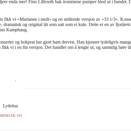
iljere enda mer! Finn Lilleseth bak trommene pumper blod ut i bandet. 
gvis fikk vi «Marianne i moll» og en strålende versjon av «33 1/3». Ko
ramatisk og original låt som satt som ei kule. Dette er en av fjorårets al
Denis Kamphaug.
serter og bokprat har gjort ham dreven. Han kjenner tydeligvis mange i sa
kk vi i en fin versjon. Det handler om å lengte ut, og samtidig høre til:
Lyttelua
ARTIKLER: 193