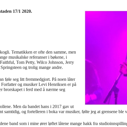
taden 17/1 2020.
Skogli. Tematikken er ofte den samme, men
ange musikalske referanser i bøkene, i
aithful, Tom Petty, Wilco Johnson, Jerry
Springsteen og trolig mange andre.
føle seg litt fremmedgjort. På noen låter
. Forfatter og musiker Levi Henriksen er på
 er brorskapet i ferd med å nærme seg
 rollene. Men da bandet hans i 2017 gav ut
mtidig, og fortelleren i boka var musiker, følte jeg at grensene ble v
dene band som i mine ører løftet låtene mange hakk fra studioinnspillin