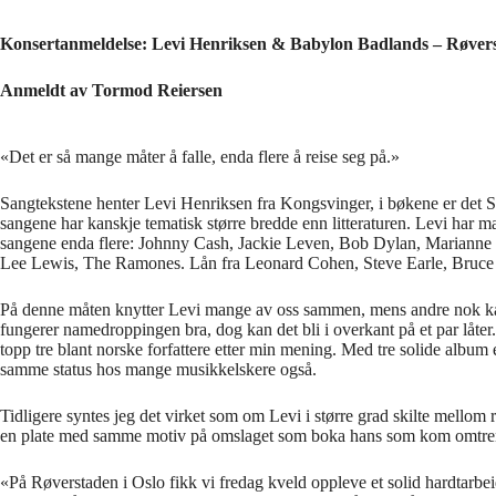
Konsertanmeldelse: Levi Henriksen & Babylon Badlands – Røvers
Anmeldt av Tormod Reiersen
«Det er så mange måter å falle, enda flere å reise seg på.»
Sangtekstene henter Levi Henriksen fra Kongsvinger, i bøkene er det 
sangene har kanskje tematisk større bredde enn litteraturen. Levi har m
sangene enda flere: Johnny Cash, Jackie Leven, Bob Dylan, Marianne F
Lee Lewis, The Ramones. Lån fra Leonard Cohen, Steve Earle, Bruce 
På denne måten knytter Levi mange av oss sammen, mens andre nok kan 
fungerer namedroppingen bra, dog kan det bli i overkant på et par låter
topp tre blant norske forfattere etter min mening. Med tre solide album
samme status hos mange musikkelskere også.
Tidligere syntes jeg det virket som om Levi i større grad skilte mellom
en plate med samme motiv på omslaget som boka hans som kom omtrent sa
«På Røverstaden i Oslo fikk vi fredag kveld oppleve et solid hardtarbei