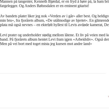
Mannen på tangenter, Kenneth Bjørdal, er en fryd å høre på, la ham br
fargelegger. Og Anders Bøhnsdalen er en eminent gitarist!
Av bandets plater liker jeg nok «Verden av i går» aller best. Og heldi
min bru», fra fjorårets album, «De utålmodige av hjertet». En glimrende, d
plata må også nevnes – en ektefølt hyllest til Levis avdøde kamerat, 
Levi prater og underholder stødig mellom låtene. Et liv på veien med kon
band. På fjorårets album hentet Levi fram igjen «Arbeidsliv». Også den fi
Men på vei bort med toget mista jeg kursen mot andre land»