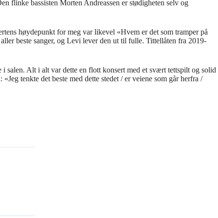
Den flinke bassisten Morten Andreassen er stødigheten selv og
nsertens høydepunkt for meg var likevel «Hvem er det som tramper på
ler beste sanger, og Levi lever den ut til fulle. Tittellåten fra 2019-
len. Alt i alt var dette en flott konsert med et svært tettspilt og solid
 «Jeg tenkte det beste med dette stedet / er veiene som går herfra /