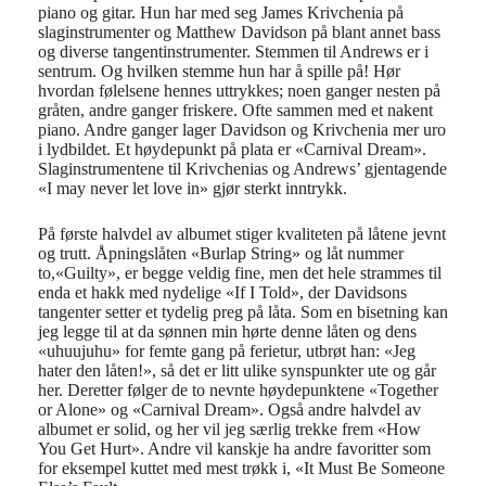
piano og gitar. Hun har med seg James Krivchenia på
slaginstrumenter og Matthew Davidson på blant annet bass
og diverse tangentinstrumenter. Stemmen til Andrews er i
sentrum. Og hvilken stemme hun har å spille på! Hør
hvordan følelsene hennes uttrykkes; noen ganger nesten på
gråten, andre ganger friskere. Ofte sammen med et nakent
piano. Andre ganger lager Davidson og Krivchenia mer uro
i lydbildet. Et høydepunkt på plata er «Carnival Dream».
Slaginstrumentene til Krivchenias og Andrews’ gjentagende
«I may never let love in» gjør sterkt inntrykk.
På første halvdel av albumet stiger kvaliteten på låtene jevnt
og trutt. Åpningslåten «Burlap String» og låt nummer
to,«Guilty», er begge veldig fine, men det hele strammes til
enda et hakk med nydelige «If I Told», der Davidsons
tangenter setter et tydelig preg på låta. Som en bisetning kan
jeg legge til at da sønnen min hørte denne låten og dens
«uhuujuhu» for femte gang på ferietur, utbrøt han: «Jeg
hater den låten!», så det er litt ulike synspunkter ute og går
her. Deretter følger de to nevnte høydepunktene «Together
or Alone» og «Carnival Dream». Også andre halvdel av
albumet er solid, og her vil jeg særlig trekke frem «How
You Get Hurt». Andre vil kanskje ha andre favoritter som
for eksempel kuttet med mest trøkk i, «It Must Be Someone