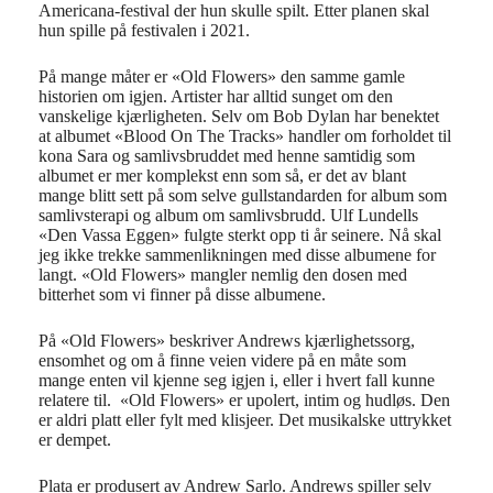
Americana-festival der hun skulle spilt. Etter planen skal
hun spille på festivalen i 2021.
På mange måter er «Old Flowers» den samme gamle
historien om igjen. Artister har alltid sunget om den
vanskelige kjærligheten. Selv om Bob Dylan har benektet
at albumet «Blood On The Tracks» handler om forholdet til
kona Sara og samlivsbruddet med henne samtidig som
albumet er mer komplekst enn som så, er det av blant
mange blitt sett på som selve gullstandarden for album som
samlivsterapi og album om samlivsbrudd. Ulf Lundells
«Den Vassa Eggen» fulgte sterkt opp ti år seinere. Nå skal
jeg ikke trekke sammenlikningen med disse albumene for
langt. «Old Flowers» mangler nemlig den dosen med
bitterhet som vi finner på disse albumene.
På «Old Flowers» beskriver Andrews kjærlighetssorg,
ensomhet og om å finne veien videre på en måte som
mange enten vil kjenne seg igjen i, eller i hvert fall kunne
relatere til. «Old Flowers» er upolert, intim og hudløs. Den
er aldri platt eller fylt med klisjeer. Det musikalske uttrykket
er dempet.
Plata er produsert av Andrew Sarlo. Andrews spiller selv