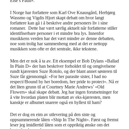
Else’s Fault».
I Norge har forfattere som Karl Ove Knausgård, Herbjørg
Wassmo og Vigdis Hjort skapt debatt om hvor langt
forfattere kan gå i å beskrive andre personers liv i sine
romaner. Dette har vært særlig aktuelt når forfatterne stiller
identifiserbare personer i et mindre bra lys. Innenfor
musikkens verden har det vært mindre av denne debatten,
noe som trolig har sammenheng med at det er nettopp
musikken som ofte er det sentrale, ikke tekstene.
Men det er nok å ta av. Ett eksempel er Bob Dylans «Ballad
In Plain D» der han beskriver forholdet til og omgivelsene
rundt kjæresten Suze Rotolo, og der blant annet søsteren til
Suze får gjennomgå: «For her parasite sister, I had no
respect//Bound by her boredom, her pride to protect». Nå er
det liten grunn til at Courtney Marie Andrews’ «Old
Flowers» skal skape debatt. Jeg har ingen forutsetninger for
å vite hvordan platen blir mottatt av eks-kjæresten, men
kanskje er albumet snarere også en hyllest til ham?
Det er dog en eim av utlevering på den siste og
oppsummerende låten «Ship In The Night». Først og fremst
leser jeg imidlertid låten som et oppriktig ønske om det