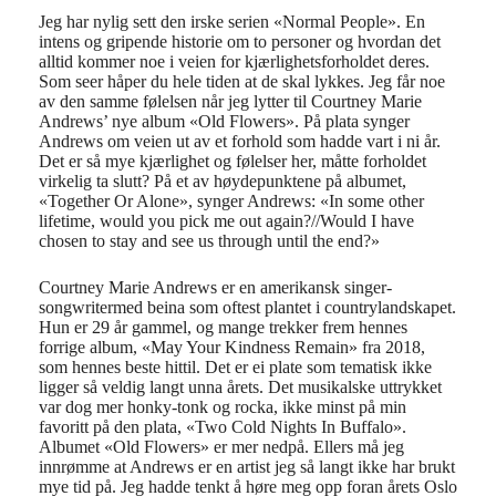
Jeg har nylig sett den irske serien «Normal People». En
intens og gripende historie om to personer og hvordan det
alltid kommer noe i veien for kjærlighetsforholdet deres.
Som seer håper du hele tiden at de skal lykkes. Jeg får noe
av den samme følelsen når jeg lytter til Courtney Marie
Andrews’ nye album «Old Flowers». På plata synger
Andrews om veien ut av et forhold som hadde vart i ni år.
Det er så mye kjærlighet og følelser her, måtte forholdet
virkelig ta slutt? På et av høydepunktene på albumet,
«Together Or Alone», synger Andrews: «In some other
lifetime, would you pick me out again?//Would I have
chosen to stay and see us through until the end?»
Courtney Marie Andrews er en amerikansk singer-
songwritermed beina som oftest plantet i countrylandskapet.
Hun er 29 år gammel, og mange trekker frem hennes
forrige album, «May Your Kindness Remain» fra 2018,
som hennes beste hittil. Det er ei plate som tematisk ikke
ligger så veldig langt unna årets. Det musikalske uttrykket
var dog mer honky-tonk og rocka, ikke minst på min
favoritt på den plata, «Two Cold Nights In Buffalo».
Albumet «Old Flowers» er mer nedpå. Ellers må jeg
innrømme at Andrews er en artist jeg så langt ikke har brukt
mye tid på. Jeg hadde tenkt å høre meg opp foran årets Oslo