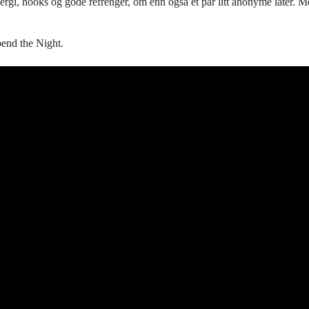
h energi, hooks og gode refrenger, om enn også et par litt anonyme låter.
end the Night.