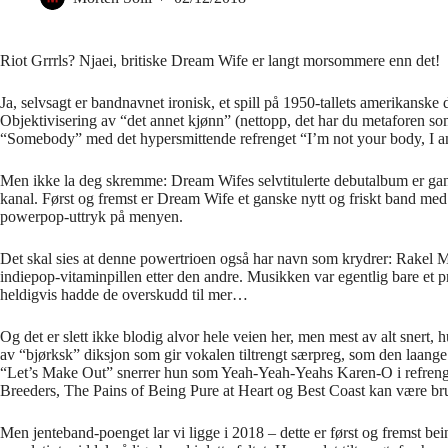
Riot Grrrls? Njaei, britiske Dream Wife er langt morsommere enn det!
Ja, selvsagt er bandnavnet ironisk, et spill på 1950-tallets amerikansk
Objektivisering av “det annet kjønn” (nettopp, det har du metaforen som s
“Somebody” med det hypersmittende refrenget “I’m not your body, I
Men ikke la deg skremme: Dream Wifes selvtitulerte debutalbum er ga
kanal. Først og fremst er Dream Wife et ganske nytt og friskt band med
powerpop-uttryk på menyen.
Det skal sies at denne powertrioen også har navn som krydrer: Rakel M
indiepop-vitaminpillen etter den andre. Musikken var egentlig bare et 
heldigvis hadde de overskudd til mer…
Og det er slett ikke blodig alvor hele veien her, men mest av alt snert, h
av “bjørksk” diksjon som gir vokalen tiltrengt særpreg, som den laange i-
“Let’s Make Out” snerrer hun som Yeah-Yeah-Yeahs Karen-O i refreng
Breeders, The Pains of Being Pure at Heart og Best Coast kan være bru
Men jenteband-poenget lar vi ligge i 2018 – dette er først og fremst bei