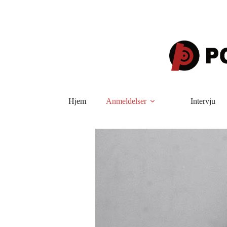
Hopp
til
innholdet
Hjem
Anmeldelser
Intervju