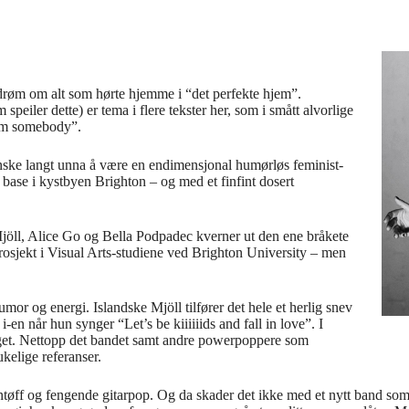
e drøm om alt som hørte hjemme i “det perfekte hjem”.
peiler dette) er tema i flere tekster her, som i smått alvorlige
 am somebody”.
nske langt unna å være en endimensjonal humørløs feminist-
 base i kystbyen Brighton – og med et finfint dosert
jöll, Alice Go og Bella Podpadec kverner ut den ene bråkete
prosjekt i Visual Arts-studiene ved Brighton University – men
umor og energi. Islandske Mjöll tilfører det hele et herlig snev
en når hun synger “Let’s be kiiiiiids and fall in love”. I
et. Nettopp det bandet samt andre powerpoppere som
kelige referanser.
ntøff og fengende gitarpop. Og da skader det ikke med et nytt band som k