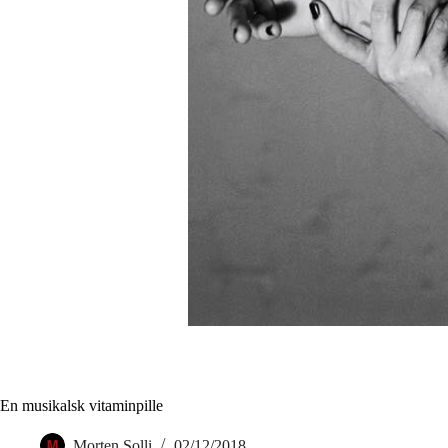
En musikalsk vitaminpille
Morten Solli
02/12/2018