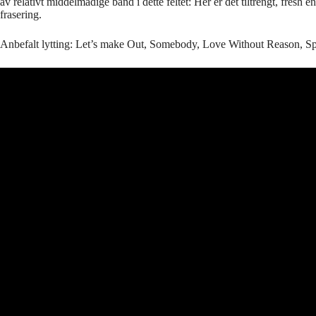
av relativt middelmådige band i dette feltet: Her er det tiltrengt, fres
frasering.
Anbefalt lytting: Let’s make Out, Somebody, Love Without Reason, Sp