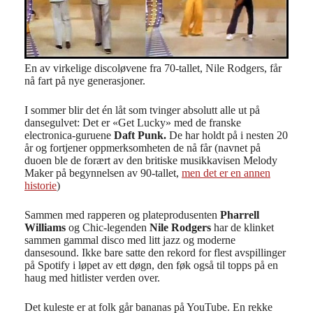
En av virkelige discoløvene fra 70-tallet, Nile Rodgers, får
nå fart på nye generasjoner.
I sommer blir det én låt som tvinger absolutt alle ut på
dansegulvet: Det er «Get Lucky» med de franske
electronica-guruene
Daft Punk.
De har holdt på i nesten 20
år og fortjener oppmerksomheten de nå får (navnet på
duoen ble de forært av den britiske musikkavisen Melody
Maker på begynnelsen av 90-tallet,
men det er en annen
historie
)
Sammen med rapperen og plateprodusenten
Pharrell
Williams
og Chic-legenden
Nile Rodgers
har de klinket
sammen gammal disco med litt jazz og moderne
dansesound. Ikke bare satte den rekord for flest avspillinger
på Spotify i løpet av ett døgn, den føk også til topps på en
haug med hitlister verden over.
Det kuleste er at folk går bananas på YouTube. En rekke