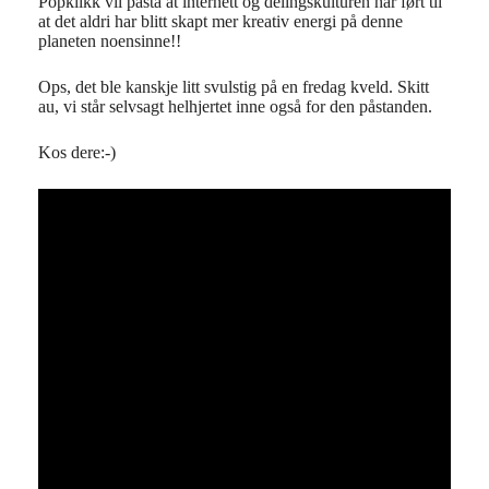
Popklikk vil påstå at internett og delingskulturen har ført til
at det aldri har blitt skapt mer kreativ energi på denne
planeten noensinne!!
Ops, det ble kanskje litt svulstig på en fredag kveld. Skitt
au, vi står selvsagt helhjertet inne også for den påstanden.
Kos dere:-)