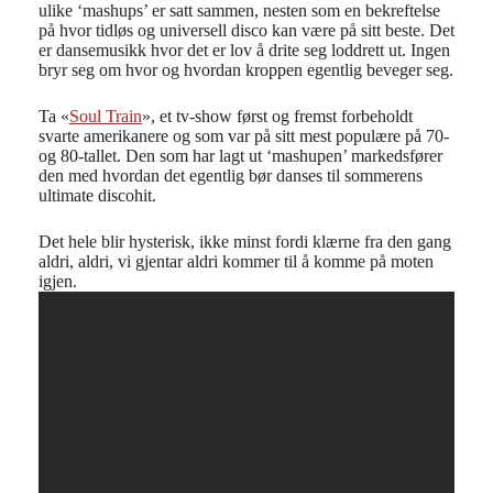
ulike ‘mashups’ er satt sammen, nesten som en bekreftelse
på hvor tidløs og universell disco kan være på sitt beste. Det
er dansemusikk hvor det er lov å drite seg loddrett ut. Ingen
bryr seg om hvor og hvordan kroppen egentlig beveger seg.
Ta «
Soul Train
», et tv-show først og fremst forbeholdt
svarte amerikanere og som var på sitt mest populære på 70-
og 80-tallet. Den som har lagt ut ‘mashupen’ markedsfører
den med hvordan det egentlig bør danses til sommerens
ultimate discohit.
Det hele blir hysterisk, ikke minst fordi klærne fra den gang
aldri, aldri, vi gjentar aldri kommer til å komme på moten
igjen.