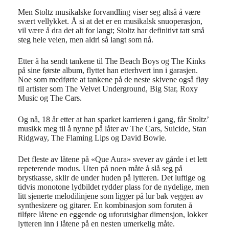
Men Stoltz musikalske forvandling viser seg altså å være
svært vellykket. Å si at det er en musikalsk snuoperasjon,
vil være å dra det alt for langt; Stoltz har definitivt tatt små
steg hele veien, men aldri så langt som nå.
Etter å ha sendt tankene til The Beach Boys og The Kinks
på sine første album, flyttet han etterhvert inn i garasjen.
Noe som medførte at tankene på de neste skivene også fløy
til artister som The Velvet Underground, Big Star, Roxy
Music og The Cars.
Og nå, 18 år etter at han sparket karrieren i gang, får Stoltz’
musikk meg til å nynne på låter av The Cars, Suicide, Stan
Ridgway, The Flaming Lips og David Bowie.
Det fleste av låtene på «Que Aura» svever av gårde i et lett
repeterende modus. Uten på noen måte å slå seg på
brystkasse, sklir de under huden på lytteren. Det luftige og
tidvis monotone lydbildet rydder plass for de nydelige, men
litt sjenerte melodilinjene som ligger på lur bak veggen av
synthesizere og gitarer. En kombinasjon som foruten å
tilføre låtene en eggende og uforutsigbar dimensjon, lokker
lytteren inn i låtene på en nesten umerkelig måte.