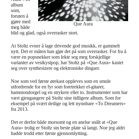
album
som,
foruten å
gjøre med
Que Aura
meg både
blid og glad, også overrasker stort.
At Stoltz evner å lage drivende god musikk, er gammelt
nytt. Det er måten han gjør det på som overrasker. For fra å
være en popsnekker som lekte seg meg forskjellige
varianter av vestkystpop, har Stoltz på «Que Aura» kastet
seg over synthesizere og elektroniske dingser.
Noe som ved første ørekast oppleves som en smule
utfordrende for en fyr som foretrekker el-gitarer,
hammondorgel og en strykere eller to. Instrumenter som har
vært gjengangere på Stoltz sine tidligere album. Som for
eksempel på svært deilige og lett nynnbare «To Dreamers»
fra 2013.
Det er derfor både morsomt og en anelse snålt at «Que
Aura» trolig er Stoltz sin beste plate så langt. Noe jeg aldri
hadde trodd etter første gjennomlytting.