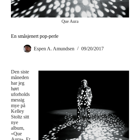
Que Aura
En småsjenert pop-perle
Espen A. Amundsen
09/20/2017
Den siste
måneden
har jeg
hørt
uforholds
messig
mye på
Kelley
Stoltz sitt
nye
album,
«Que
Aura». Et