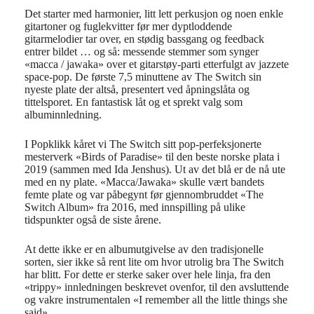
Det starter med harmonier, litt lett perkusjon og noen enkle
gitartone
r
og
fuglekvitter før mer dyptloddende
gitarmelodier tar over
,
en stødig bassgang og feedback
entrer
bildet …
og så: messende stemmer som synger
«
macca
/
jawaka
» over et gitarstøy-parti etterfulgt av jazzete
space
-pop. De første 7,5 minuttene av The Switch sin
nyeste plate der altså, presentert ved
åpningslåta
og
tittelsporet. En fantastisk låt og et spre
kt
valg som
albuminnledning.
I
Popklikk
kåret vi The Switch sitt pop-perfeksjonerte
mesterverk «Birds
of
Paradise
» til den beste norske plata i
2019 (sam
men med Ida
Jenshus
). Ut av det blå
er de nå ute
med en ny plate.
«
Macca
/
Jawaka
» skulle vært bandets
femte plate og var påbegynt før gjennombruddet «The
Switch Album» fra 2016, med innspilling på ulike
tidspunkter også de siste årene.
At dette ikke er en albumutgivelse av den tradisjonelle
sorten
, sier ikke så rent lite om hvor utrolig bra The Switch
har blitt. For dette er sterke saker over hele linja, fra den
«
trippy
» innledningen beskrevet ovenfor, til den avsluttende
og vakre
instrumentalen
«I
remember
all
the
little
things
she
said
».