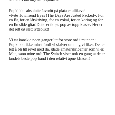
Popklikks
absolutte
favoritt
på
plata
er
allikevel
«Pete
Townsend Eyes (The Days Are
Just
ed
Packed».
For
en låt, for en låtskriving, for en vo
kal
, for en koring og for
en fin slide-gitar!
Dette er tidløs pop av topp klasse. Her er
det rett og slett lytteplikt!
Vi tar kanskje noen ganger litt for store ord i munnen i
Popklikk
,
ikke minst fordi vi skriver om ting vi liker. Det er
lett å bli litt revet med da, glade amatørskribenter som vi er.
Men, sann mine ord: The Switch viser nok en gang at de er
landets beste pop-band i den relativt åpne klassen
!