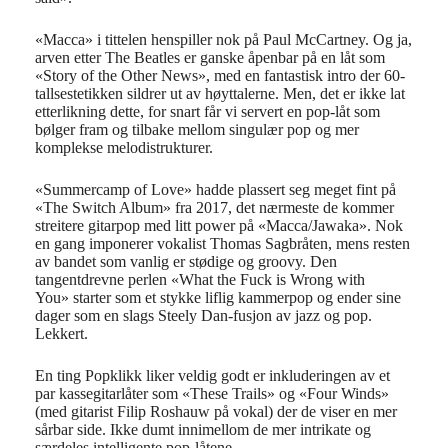
«
Macca
» i tittelen henspiller nok på Paul McCartney.
Og ja,
arven etter The Beatles er ganske åpenb
ar på en låt som
«Story
of
the
Other
News», med en fantastisk intro der 60-
tallsestetikken sildrer ut av høyttalerne. Men, det er ikke lat
etterlikning dette, for snart får vi servert en
pop-låt som
bølger fram og tilbake mellom singulær pop og mer
komplekse melodistrukturer.
«
Summercamp
of
Love» hadde p
lassert se
g meget fint på
«The Switch Album» fra 2017, det nærmeste de kommer
streitere
gitarpop
med litt
power
på «
Macca
/
Jawaka
». Nok
en gang imponerer vokalist Thomas
Sagbråten
, mens resten
av bandet som vanlig er stødige og
groovy
.
Den
tangentdrevne perlen «
What
the
Fuck is
Wrong
with
You»
starter som et stykke liflig
kammerpop
og ender sin
e
dager som
en
slags
Steely Dan-fus
j
on av jazz og pop.
Lekkert.
En ting
Popklikk
liker veldig godt er inkluderingen av et
par kassegitarlåter som «
These
Trails
» og «Four Winds»
(med gitarist Filip Roshauw på vokal) der de viser en mer
sårbar side. Ikke dumt innimellom de mer intrikate og
særdeles intelligente pop-låten
e.