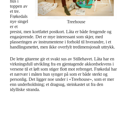
hus i
toppen av
et tre.
Frøkedals
nye singel
Treehouse
er et
presist, men kortfattet postkort.
Låta
er
både
fengende og
engasjerende. Det er mye interessant som skjer, med
plasseringen av instrumentene i forhold til hverandre, i et
handlingsmettet, men ikke overfylt
tredimensjonalt
uttrykk.
De lette gitarene gir et svakt sus av Stillehavet.
Låta
har en
virkningsfull utvikling fra en gjentagende akkordsekvens i
versene til et løft som
stiger flott
mot refrenget.
Frøkedal
har
et nærv
ær
i måten hun synger på som er både sterkt og
personlig. Det ligger noe under i «
Treehouse
», som er mer
enn underholdning; et dragsug, steinkastet ut fra den
idylliske stranda.