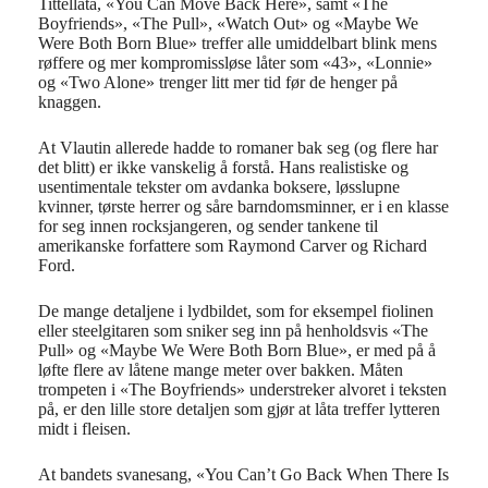
Tittellåta, «You Can Move Back Here», samt «The
Boyfriends», «The Pull», «Watch Out» og «Maybe We
Were Both Born Blue» treffer alle umiddelbart blink mens
røffere og mer kompromissløse låter som «43», «Lonnie»
og «Two Alone» trenger litt mer tid før de henger på
knaggen.
At Vlautin allerede hadde to romaner bak seg (og flere har
det blitt) er ikke vanskelig å forstå. Hans realistiske og
usentimentale tekster om avdanka boksere, løsslupne
kvinner, tørste herrer og såre barndomsminner, er i en klasse
for seg innen rocksjangeren, og sender tankene til
amerikanske forfattere som Raymond Carver og Richard
Ford.
De mange detaljene i lydbildet, som for eksempel fiolinen
eller steelgitaren som sniker seg inn på henholdsvis «The
Pull» og «Maybe We Were Both Born Blue», er med på å
løfte flere av låtene mange meter over bakken. Måten
trompeten i «The Boyfriends» understreker alvoret i teksten
på, er den lille store detaljen som gjør at låta treffer lytteren
midt i fleisen.
At bandets svanesang, «You Can’t Go Back When There Is