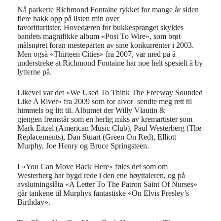
Nå parkerte Richmond Fontaine rykket for mange år siden
flere hakk opp på listen min over
favorittartister. Hovedæren for bukkespranget skyldes
bandets magnifikke album «Post To Wire», som brøt
målsnøret foran mesteparten av sine konkurrenter i 2003.
Men også «Thirteen Cities» fra 2007, var med på å
understreke at Richmond Fontaine har noe helt spesielt å by
lytterne på.
Likevel var det «We Used To Think The Freeway Sounded
Like A River» fra 2009 som for alvor sendte meg rett til
himmels og litt til. Albumet der Willy Vlautin &
gjengen fremstår som en herlig miks av kremartister som
Mark Eitzel (American Music Club), Paul Westerberg (The
Replacements), Dan Stuart (Green On Red), Elliott
Murphy, Joe Henry og Bruce Springsteen.
I «You Can Move Back Here» føles det som om
Westerberg har bygd rede i den ene høyttaleren, og på
avslutningslåta «A Letter To The Patron Saint Of Nurses»
går tankene til Murphys fantastiske «On Elvis Presley’s
Birthday».