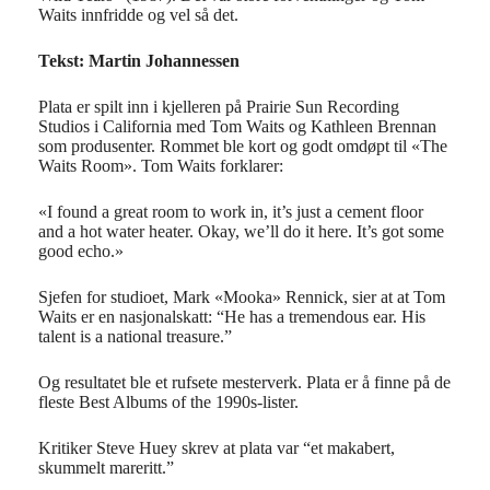
Waits innfridde og vel så det.
Tekst: Martin Johannessen
Plata er spilt inn i kjelleren på Prairie Sun Recording
Studios i California med Tom Waits og Kathleen Brennan
som produsenter. Rommet ble kort og godt omdøpt til «The
Waits Room». Tom Waits forklarer:
«I found a great room to work in, it’s just a cement floor
and a hot water heater. Okay, we’ll do it here. It’s got some
good echo.»
Sjefen for studioet, Mark «Mooka» Rennick, sier at at Tom
Waits er en nasjonalskatt: “He has a tremendous ear. His
talent is a national treasure.”
Og resultatet ble et rufsete mesterverk. Plata er å finne på de
fleste Best Albums of the 1990s-lister.
Kritiker Steve Huey skrev at plata var “et makabert,
skummelt mareritt.”