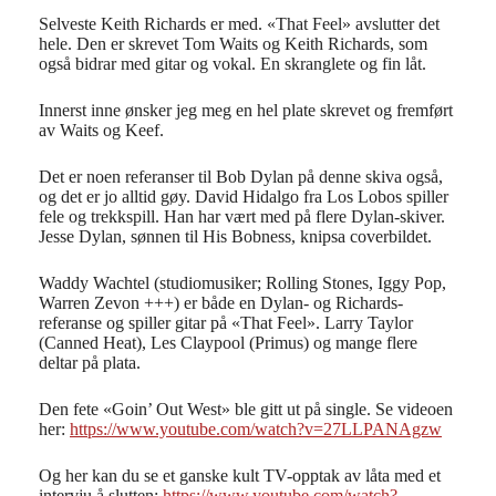
Selveste Keith Richards er med. «That Feel» avslutter det
hele. Den er skrevet Tom Waits og Keith Richards, som
også bidrar med gitar og vokal. En skranglete og fin låt.
Innerst inne ønsker jeg meg en hel plate skrevet og fremført
av Waits og Keef.
Det er noen referanser til Bob Dylan på denne skiva også,
og det er jo alltid gøy. David Hidalgo fra Los Lobos spiller
fele og trekkspill. Han har vært med på flere Dylan-skiver.
Jesse Dylan, sønnen til His Bobness, knipsa coverbildet.
Waddy Wachtel (studiomusiker; Rolling Stones, Iggy Pop,
Warren Zevon +++) er både en Dylan- og Richards-
referanse og spiller gitar på «That Feel». Larry Taylor
(Canned Heat), Les Claypool (Primus) og mange flere
deltar på plata.
Den fete «Goin’ Out West» ble gitt ut på single. Se videoen
her:
https://www.youtube.com/watch?v=27LLPANAgzw
Og her kan du se et ganske kult TV-opptak av låta med et
intervju å slutten:
https://www.youtube.com/watch?