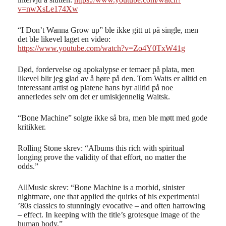
v=nwXsLe174Xw
“I Don’t Wanna Grow up” ble ikke gitt ut på single, men
det ble likevel laget en video:
https://www.youtube.com/watch?v=Zo4Y0TxW41g
Død, fordervelse og apokalypse er temaer på plata, men
likevel blir jeg glad av å høre på den. Tom Waits er alltid en
interessant artist og platene hans byr alltid på noe
annerledes selv om det er umiskjennelig Waitsk.
“Bone Machine” solgte ikke så bra, men ble møtt med gode
kritikker.
Rolling Stone skrev: “Albums this rich with spiritual
longing prove the validity of that effort, no matter the
odds.”
AllMusic skrev: “Bone Machine is a morbid, sinister
nightmare, one that applied the quirks of his experimental
’80s classics to stunningly evocative – and often harrowing
– effect. In keeping with the title’s grotesque image of the
human body.”