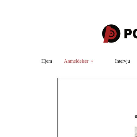
Hopp
til
innholdet
Hjem
Anmeldelser
Intervju