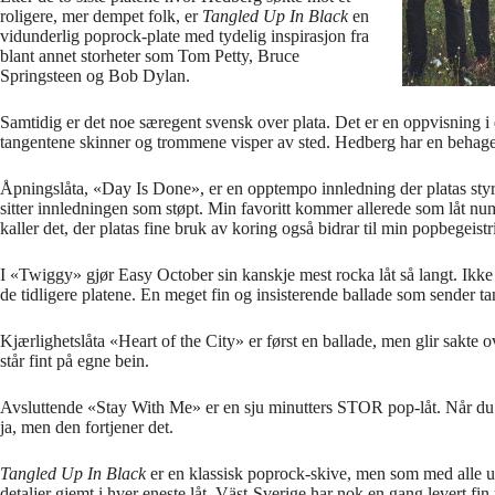
roligere, mer dempet folk, er
Tangled
Up In Black
en
vidunderlig poprock-plate med tydelig inspirasjon fra
blant annet storheter som Tom Petty, Bruce
Springsteen og Bob Dylan.
Samtidig er det noe særegent
svensk
over plata. Det er en oppvisning i d
tangentene skinner og trommene visper av sted. Hedberg har en behagel
Åpningslåta, «Day Is Done», er en opptempo innledning der platas styrke
sitter innledningen som støpt. Min favoritt kommer allerede som låt 
kaller det, der platas fine bruk av koring også bidrar til min popbegeistr
I «Twiggy» gjør Easy October sin kanskje mest rocka låt så langt. Ikke 
de tidligere platene. En meget fin og insisterende ballade som sender
Kjærlighetslåta «Heart of the City» er først en ballade, men glir sakte 
står fint på egne bein.
Avsluttende «Stay With Me» er en sju minutters STOR pop-låt. Når du 
ja, men den fortjener det.
Tangl
ed
Up In Black
er en klassisk poprock-skive, men som med alle ut
detaljer gjemt i hver eneste låt. Väst-Sverige har nok en gang levert fin 