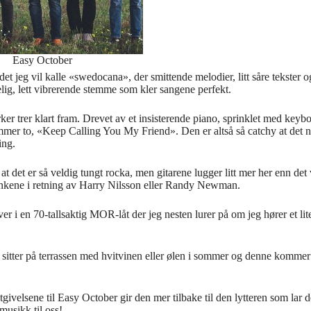
Easy October
et jeg vil kalle «swedocana», der smittende melodier, litt såre tekster og 
ig, lett vibrerende stemme som kler sangene perfekt.
r trer klart fram. Drevet av et insisterende piano, sprinklet med keybo
nummer to, «Keep Calling You My Friend». Den er altså så catchy at de
ing.
at det er så veldig tungt rocka, men gitarene lugger litt mer her enn de
 tankene i retning av Harry Nilsson eller Randy Newman.
over i en 70-tallsaktig MOR-låt der jeg nesten lurer på om jeg hører et 
sitter på terrassen med hvitvinen eller ølen i sommer og denne kommer
givelsene til Easy October gir den mer tilbake til den lytteren som la
musikk til oss!