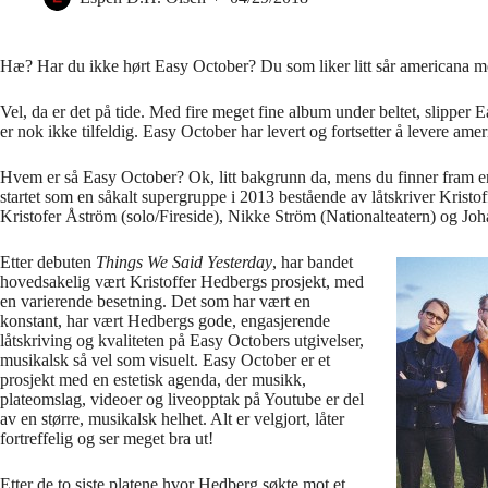
Hæ? Har du ikke hørt Easy October? Du som liker litt sår americana me
Vel, da er det på tide. Med fire meget fine album under beltet, slipper 
er nok ikke tilfeldig. Easy October har levert og fortsetter å levere amer
Hvem er så Easy October? Ok, litt bakgrunn da, mens du finner fram en
startet som en såkalt supergruppe i 2013 bestående av låtskriver Krist
Kristofer Åström (solo/Fireside), Nikke Ström (Nationalteatern) og J
Etter debuten
Things
We
Said
Yesterday
, har bandet
hovedsakelig vært Kristoffer Hedbergs prosjekt, med
en varierende besetning. Det som har vært en
konstant, har vært Hedbergs gode, engasjerende
låtskriving og kvaliteten på Easy Octobers utgivelser,
musikalsk så vel som visuelt. Easy October er et
prosjekt med en estetisk agenda, der musikk,
plateomslag, videoer og liveopptak på Youtube er del
av en større, musikalsk helhet. Alt er velgjort, låter
fortreffelig og ser meget bra ut!
Etter de to siste platene hvor Hedberg søkte mot et