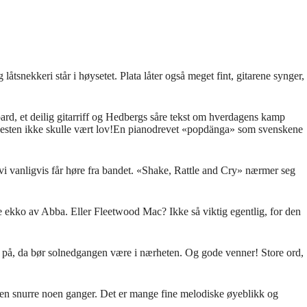
låtsnekkeri står i høysetet. Plata låter også meget fint, gitarene synger,
ard, et deilig gitarriff og Hedbergs såre tekst om hverdagens kamp
t nesten ikke skulle vært lov!En pianodrevet «popdänga» som svenskene
t vi vanligvis får høre fra bandet. «Shake, Rattle and Cry» nærmer seg
lite ekko av Abba. Eller Fleetwood Mac? Ikke så viktig egentlig, for den
 på, da bør solnedgangen være i nærheten. Og gode venner! Store ord,
r den snurre noen ganger. Det er mange fine melodiske øyeblikk og