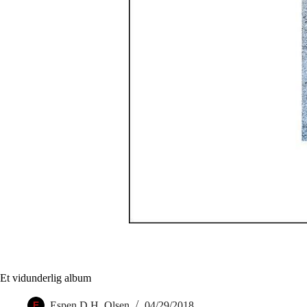
Et vidunderlig album
Espen D.H. Olsen
04/29/2018