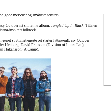
d gode melodier og småtriste tekster?
Easy October nå sitt femte album,
Tangled
Up In Black
. Tittelen
icana-inspirert folkrock.
 egnet strømmetjeneste og starter lyttingen!Easy October
offer Hedberg, David Fransson (Division of Laura Lee),
ohan Håkansson (A Camp).