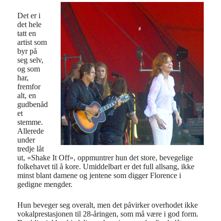
Det er i
det hele
tatt en
artist som
byr på
seg selv,
og som
har,
fremfor
alt, en
gudbenåd
et
stemme.
Allerede
under
tredje låt
ut, «Shake It Off», oppmuntrer hun det store, bevegelige
folkehavet til å kore. Umiddelbart er det full allsang, ikke
minst blant damene og jentene som digger Florence i
gedigne mengder.
Hun beveger seg overalt, men det påvirker overhodet ikke
vokalprestasjonen til 28-åringen, som må være i god form.