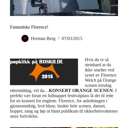
Fantastiske Florence!
Herman Berg
07/03/2015
Hvis du er så
steinhard at du
ikke smelter ved
synet av Florence
Welch på Orange
scenen torsdag
ettermiddag, vel da…
KONSERT ORANGE SCENEN
: I
perfekt vær foran en fullstappet festivalplass lå det til rette
for en konsert for englene. Florence, for anledningen i
gjennomsiktig, hvit bluse, brukte hele scenen, danset,
hoppet, sang og løp ut blant publikum til sikkerhetsvaktenes
store fortvilelse.