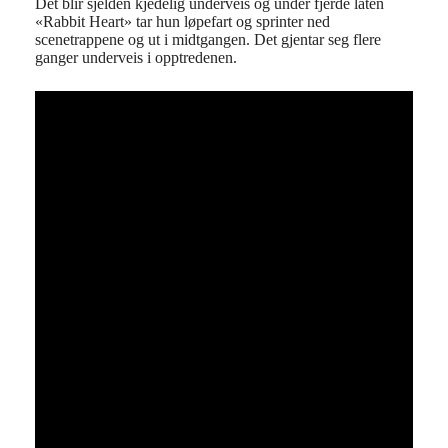
Det blir sjelden kjedelig underveis og under fjerde låten
«Rabbit Heart» tar hun løpefart og sprinter ned
scenetrappene og ut i midtgangen. Det gjentar seg flere
ganger underveis i opptredenen.