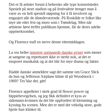
Det er få artister forunt å beherske alle type konsertsteder.
Spesielt på store stadion og på festivalene trenger man å
være av en helt spesiell støpning for å få involvert og
engasjert alle de tilstedeværende. På Roskilde er folket like
mye ute etter fest og moro som i Trøndelag. Men når
artistene først treffer publikum hjemme, får de deres udelte
oppmerksomhet.
Og Florence traff en nerve denne ettermiddagen.
La oss heller
ignorere surmagede danske aviser
som mener
at sangene og repertoaret ikke er sterkt nok, at det er
ensporet musikalsk og at det blir for mye drama og fakter.
Hadde danske anmeldere sagt det samme om Grace Slick
da hun og Jefferson Airplane klinte til på Woodstock i
1969? Tro’kke det, gitt!
Florence appellerer i sterk grad til flower power og
hippiebevegelsen, og jeg fikk definitivt et kyss av
sidemann-kvinnen da det ble oppfordret til klemming og
kyssing fra scenen. Men det er med det virkelig store, gode
hjerte hun klinker til.