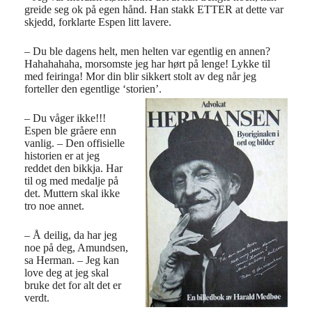
greide seg ok på egen hånd. Han stakk ETTER at dette var
skjedd, forklarte Espen litt lavere.
– Du ble dagens helt, men helten var egentlig en annen?
Hahahahaha, morsomste jeg har hørt på lenge! Lykke til
med feiringa! Mor din blir sikkert stolt av deg når jeg
forteller den egentlige ‘storien’.
– Du våger ikke!!!
Espen ble gråere enn
vanlig. – Den offisielle
historien er at jeg
reddet den bikkja. Har
til og med medalje på
det. Muttern skal ikke
tro noe annet.
– Å deilig, da har jeg
noe på deg, Amundsen,
sa Herman. – Jeg kan
love deg at jeg skal
bruke det for alt det er
verdt.