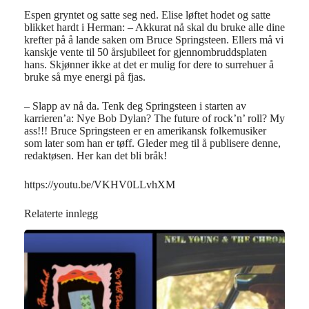
Espen gryntet og satte seg ned. Elise løftet hodet og satte
blikket hardt i Herman: – Akkurat nå skal du bruke alle dine
krefter på å lande saken om Bruce Springsteen. Ellers må vi
kanskje vente til 50 årsjubileet for gjennombruddsplaten
hans. Skjønner ikke at det er mulig for dere to surrehuer å
bruke så mye energi på fjas.
– Slapp av nå da. Tenk deg Springsteen i starten av
karrieren’a: Nye Bob Dylan? The future of rock’n’ roll? My
ass!!! Bruce Springsteen er en amerikansk folkemusiker
som later som han er tøff. Gleder meg til å publisere denne,
redaktøsen. Her kan det bli bråk!
https://youtu.be/VKHV0LLvhXM
Relaterte innlegg