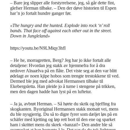
– Bare jeg slipper alle forstyrrelsene, jeg, så går dette fint,
glefser Herman tilbake. – Den der døve historien til Espen
har’n jo fortalt hundre ganger før.
«The hungry and the hunted. Explode into rock ‘n’ roll
bands. That face off against each other out in the street.
Down in Jungleland»
https://youtu.be/N9LMiqy3hfI
– He he, morragretten, Berg? Jeg har jo ikke fortalt alle
detaljene: Hvordan jeg stakk av hjemmefra for å dra
nedover Alnaælva på en flåte. Det viste seg at den var blitt
ødelagt av noen kjipe hobos som trengte trestokkene til ved.
Dermed ble jeg med advokat Hermansen tilbake til
Ekebergsletta. Han pleide jo å turne i stengene på trikken,
men den dagen hadde han lyst på en luftetur.
– Ja ja, avbrøt Herman. – Så hørte du skrik og bjeffing fra
skogkanten. Byoriginal Hermansen stakk motsatt vei, mens
du ble nysgjerrig. Du så to digre fyrer som dæljet løs på en
schäfer med kjetting og løp rett bort til den ene og sparket
ham i skrittet mens du skrek «banzai!» Den andre ble så
overrasket at han begynte å le. Det var da du tok lighteren