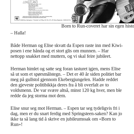
Born to Run-coveret har sin egen histo
– Halla!
Både Herman og Elise skvatt da Espen raste inn med Kiwi-
posen i ene hånda og et stort glis om munnen. – Har
nettopp snakket med muttern, og vi skal feire jubileet.
Herman himlet og satte seg foran tasturet igjen, mens Elise
så ut som et spørsmålstegn. – Det er 40 år siden politiet bar
meg på gullstol gjennom Ekebergjungelen. Hadde reddet
den gjeveste politibikkja deres fra å bli overfalt av to
voldsmenn. De var svære altså, minst 120 kg hver, men ble
redde da jeg storma mot dem.
Elise snur seg mot Herman. – Espen tar seg tydeligvis fri i
dag, men er du snart ferdig med Springsteen-saken? Kan jo
ikke ta så lang tid å skrive en jubileumssak om «Born to
Run»!