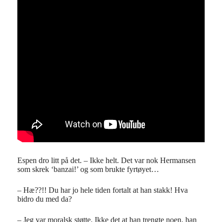
Espen dro litt på det. – Ikke helt. Det var nok Hermansen
som skrek ‘banzai!’ og som brukte fyrtøyet…
– Hæ??!! Du har jo hele tiden fortalt at han stakk! Hva
bidro du med da?
– Jeg var moralsk støtte. Ikke det at han trengte noen, han