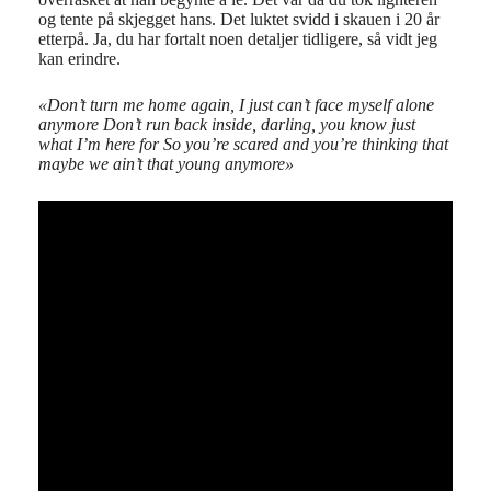
og tente på skjegget hans. Det luktet svidd i skauen i 20 år
etterpå. Ja, du har fortalt noen detaljer tidligere, så vidt jeg
kan erindre.
«Don’t turn me home again, I just can’t face myself alone
anymore Don’t run back inside, darling, you know just
what I’m here for So you’re scared and you’re thinking that
maybe we ain’t that young anymore»