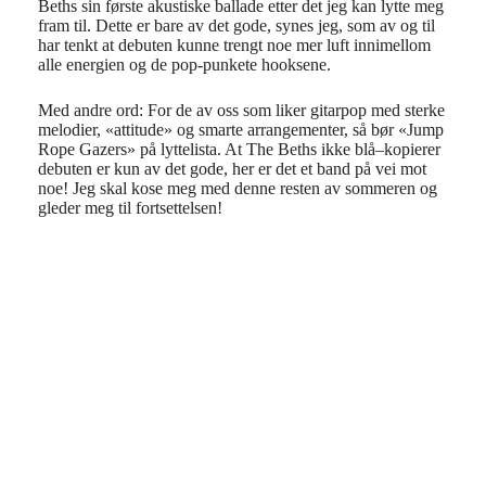
Beths sin første akustisk
e
ballade etter det jeg
kan lytte meg
fram til.
Dette er bare av det gode, synes jeg, som av og til
har tenkt at debuten kunne trengt noe mer luft innimellom
alle energien og de pop-punkete hooksene.
Med andre ord: For de av oss som liker gitarpop med sterke
melodier,
«attitude» og smarte arrangementer, så bør «Jump
Rope Gazers» på lyttelista. At The Beths ikke blå
–
kopierer
debuten er kun av det gode, her er det et band på vei mot
noe
!
Jeg skal kose meg med denne resten av sommeren og
gleder meg til fortsettelsen!