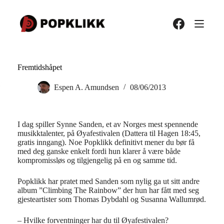
Hopp
til
innholdet
Fremtidshåpet
Espen A. Amundsen
08/06/2013
I dag spiller Synne Sanden, et av Norges mest spennende
musikktalenter, på Øyafestivalen (Dattera til Hagen 18:45,
gratis inngang). Noe Popklikk definitivt mener du bør få
med deg ganske enkelt fordi hun klarer å være både
kompromissløs og tilgjengelig på en og samme tid.
Popklikk har pratet med Sanden som nylig ga ut sitt andre
album ”Climbing The Rainbow” der hun har fått med seg
gjesteartister som Thomas Dybdahl og Susanna Wallumrød.
– Hvilke forventninger har du til Øyafestivalen?