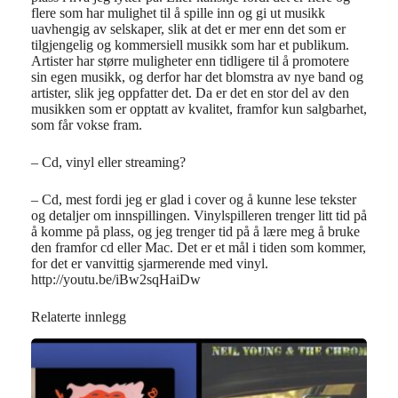
flere som har mulighet til å spille inn og gi ut musikk
uavhengig av selskaper, slik at det er mer enn det som er
tilgjengelig og kommersiell musikk som har et publikum.
Artister har større muligheter enn tidligere til å promotere
sin egen musikk, og derfor har det blomstra av nye band og
artister, slik jeg oppfatter det. Da er det en stor del av den
musikken som er opptatt av kvalitet, framfor kun salgbarhet,
som får vokse fram.
– Cd, vinyl eller streaming?
– Cd, mest fordi jeg er glad i cover og å kunne lese tekster
og detaljer om innspillingen. Vinylspilleren trenger litt tid på
å komme på plass, og jeg trenger tid på å lære meg å bruke
den framfor cd eller Mac. Det er et mål i tiden som kommer,
for det er vanvittig sjarmerende med vinyl.
http://youtu.be/iBw2sqHaiDw
Relaterte innlegg