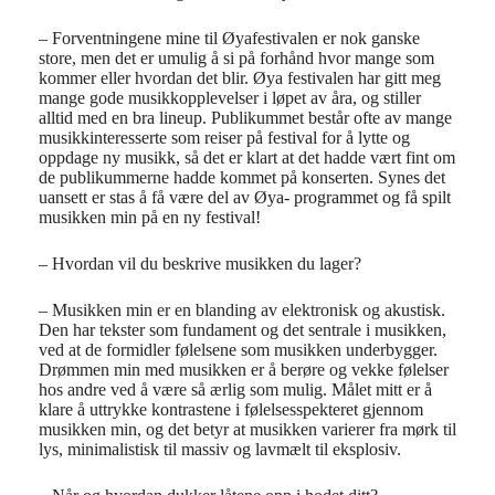
– Forventningene mine til Øyafestivalen er nok ganske
store, men det er umulig å si på forhånd hvor mange som
kommer eller hvordan det blir. Øya festivalen har gitt meg
mange gode musikkopplevelser i løpet av åra, og stiller
alltid med en bra lineup. Publikummet består ofte av mange
musikkinteresserte som reiser på festival for å lytte og
oppdage ny musikk, så det er klart at det hadde vært fint om
de publikummerne hadde kommet på konserten. Synes det
uansett er stas å få være del av Øya- programmet og få spilt
musikken min på en ny festival!
– Hvordan vil du beskrive musikken du lager?
– Musikken min er en blanding av elektronisk og akustisk.
Den har tekster som fundament og det sentrale i musikken,
ved at de formidler følelsene som musikken underbygger.
Drømmen min med musikken er å berøre og vekke følelser
hos andre ved å være så ærlig som mulig. Målet mitt er å
klare å uttrykke kontrastene i følelsesspekteret gjennom
musikken min, og det betyr at musikken varierer fra mørk til
lys, minimalistisk til massiv og lavmælt til eksplosiv.