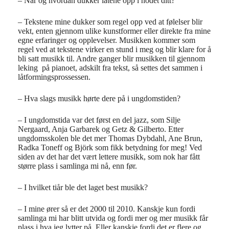
– Når og hvordan dukker låtene opp i hodet ditt?
– Tekstene mine dukker som regel opp ved at følelser blir
vekt, enten gjennom ulike kunstformer eller direkte fra mine
egne erfaringer og opplevelser. Musikken kommer som
regel ved at tekstene virker en stund i meg og blir klare for å
bli satt musikk til. Andre ganger blir musikken til gjennom
leking på pianoet, adskilt fra tekst, så settes det sammen i
låtformingsprossessen.
– Hva slags musikk hørte dere på i ungdomstiden?
– I ungdomstida var det først en del jazz, som Silje
Nergaard, Anja Garbarek og Getz & Gilberto. Etter
ungdomsskolen ble det mer Thomas Dybdahl, Ane Brun,
Radka Toneff og Björk som fikk betydning for meg! Ved
siden av det har det vært lettere musikk, som nok har fått
større plass i samlinga mi nå, enn før.
– I hvilket tiår ble det laget best musikk?
– I mine ører så er det 2000 til 2010. Kanskje kun fordi
samlinga mi har blitt utvida og fordi mer og mer musikk får
plass i hva jeg lytter på. Eller kanskje fordi det er flere og