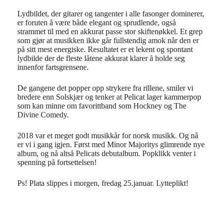
Lydbildet, der gitarer og tangenter i alle fasonger dominerer,
er foruten å være både elegant og sprudlende, også
strammet til med en akkurat passe stor skiftenøkkel. Et grep
som gjør at musikken ikke går fullstendig amok når den er
på sitt mest energiske. Resultatet er et lekent og spontant
lydbilde der de fleste låtene akkurat klarer å holde seg
innenfor fartsgrensene.
De gangene det popper opp strykere fra rillene,
smiler vi
bredere enn Solskjær og tenker at Pelicat lager kammerpop
som kan minne om favorittband som Hockney og The
Divine Comedy.
2018 var et meget godt musikkår for norsk musikk. Og nå
er vi i gang igjen. Først med Minor Majoritys glimrende nye
album, og nå altså Pelicats debutalbum.
Popklikk venter i
spenning på fortsettelsen!
Ps! Plata slippes i morgen, fredag 25.januar. Lytteplikt!