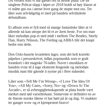
Du verden som vi har gledet oss til denne plata! De tre
singlene Pelicat slapp i løpet av 2018 holdt så høy klasse at
vi måtte gni oss i ørene hver gang de stupte mot oss. Tre
låter som selvfølgelig er med på bandets selvtitulerte
debutalbum.
Et album som er fylt med så mange fantastiske låter at vi
allerede nå kan utrope det til et av årets beste. For om man
liker melodiøs pop et sted midt i mellom The Beatles, Steely
Dan, Harry Nilsson, The Feeling og ABBA blir det knapt
bedre enn dette.
Den Oslo-baserte kvartetten lager, som det helt korrekt
påpekes i presseskrivet, tidløs popmusikk som er godt
forankret i det magiske 70-tallet. Navet i musikken er
bandets evne til å lage ekstremt fengende og melodiøs
musikk man blir gående å nynne på i flere måneder.
Låter som «Tell Me I’m Wrong», «I Love The Idea Of
You», «All My Cares, «Sorry, No» og «Down At The
Arcade», er så avhengighetsskapende at plata burde vært
merket med rød varseltrekant.
Sistnevnte er definitivt en av
de fineste norske låtene vi har hørt på år og dag. Vi snakker
tre ganger wow og et kjempestort bravo!