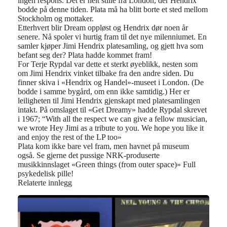
ingen respons. Det er helt stille fra London, der Hendrix
bodde på denne tiden. Plata må ha blitt borte et sted mellom
Stockholm og mottaker.
Etterhvert blir Dream oppløst og Hendrix dør noen år
senere. Nå spoler vi hurtig fram til det nye milenniumet. En
samler kjøper Jimi Hendrix platesamling, og gjett hva som
befant seg der?
Plata hadde kommet fram!
For Terje Rypdal var dette et sterkt øyeblikk, nesten som
om Jimi Hendrix vinket tilbake fra den andre siden. Du
finner skiva i «Hendrix og Handel»-museet i London. (De
bodde i samme bygård, om enn ikke samtidig.) Her er
leiligheten til Jimi Hendrix gjenskapt med platesamlingen
intakt. På omslaget til «Get Dreamy» hadde Rypdal skrevet
i 1967; “With all the respect we can give a fellow musician,
we wrote Hey Jimi as a tribute to you. We hope you like it
and enjoy the rest of the LP too»
Plata kom ikke bare vel fram, men havnet på museum
også.
Se gjerne det pussige NRK-produserte
musikkinnslaget «Green things (from outer space)» Full
psykedelisk pille!
Relaterte innlegg