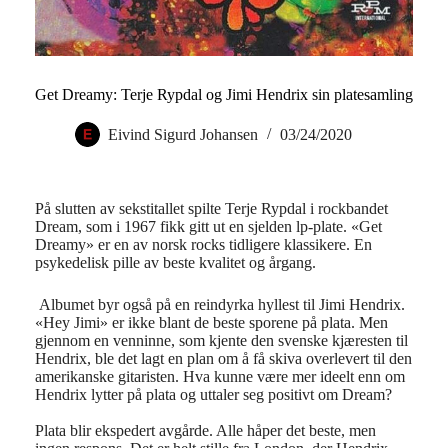
Get Dreamy: Terje Rypdal og Jimi Hendrix sin platesamling
Eivind Sigurd Johansen
03/24/2020
På slutten av sekstitallet spilte Terje Rypdal i rockbandet
Dream, som i 1967 fikk gitt ut en sjelden lp-plate. «Get
Dreamy» er en av norsk rocks tidligere klassikere. En
psykedelisk pille av beste kvalitet og årgang.
Albumet byr også på en reindyrka hyllest til Jimi Hendrix.
«Hey Jimi» er ikke blant de beste sporene på plata. Men
gjennom en venninne, som kjente den svenske kjæresten til
Hendrix, ble det lagt en plan om å få skiva overlevert til den
amerikanske gitaristen. Hva kunne være mer ideelt enn om
Hendrix lytter på plata og uttaler seg positivt om Dream?
Plata blir ekspedert avgårde. Alle håper det beste, men