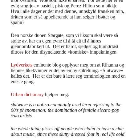
mot kvalmen. Noe som ikke er så lett. For dette her er en
evig smørje av pastell, pisk og Perez Hilton som bikkje.
Hva i alle dager er det med denne, unnskyld fransken min,
dritten som er så appellerende at hun selger i bøtter og
spann?
Den norske duoen Stargate, som vi liksom skal være så
stolte av, har en egen evne til å få alt til å høres
gjennomfabrikert ut. Det er hardt, sjelløst og humørløst
tiltross for den tilsynelatende «komiske» innpakningen.
Lydverkets
eminente blog opplyser meg om at Rihanna og
hennes likekvinner er del av en ny stilretning. «Slutwave»
kalles det. Her er det bare å lære seg terminologien med en
eneste gang.
Urban dictionary
hjelper meg:
slutwave is a not-so-commonly used term referring to the
00’s phenomenon: the domination of female electro-pop
solo artists.
the whole thing pisses off people who claim to have a clue
about music, since these slutty-dressed (but in real life cold