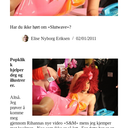
Har du ikke hørt om «Slutwave»?
Elise Nyborg Eriksen
02/01/2011
Popklik
k
hjelper
deg og
illustrer
er.
Altså.
Jeg
prøver å
komme
meg
gjennom Rihannas nye video «S&M» mens jeg kjemper