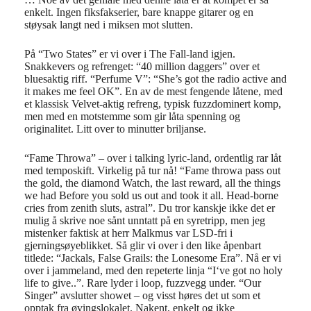
enkelt. Ingen fiksfakserier, bare knappe gitarer og en
støysak langt ned i miksen mot slutten.
På “Two States” er vi over i The Fall-land igjen.
Snakkevers og refrenget: “40 million daggers” over et
bluesaktig riff. “Perfume V”: “She’s got the radio active and
it makes me feel OK”. En av de mest fengende låtene, med
et klassisk Velvet-aktig refreng, typisk fuzzdominert komp,
men med en motstemme som gir låta spenning og
originalitet. Litt over to minutter briljanse.
“Fame Throwa” – over i talking lyric-land, ordentlig rar låt
med temposkift. Virkelig på tur nå!
“
Fame throwa pass out
the gold, the diamond Watch, the last reward, all the things
we had
Before you sold us out and took it all. Head-borne
cries from zenith sluts, astral”.
Du tror kanskje ikke det er
mulig å skrive noe sånt unntatt på en syretripp, men jeg
mistenker faktisk at herr Malkmus var LSD-fri i
gjerningsøyeblikket. Så glir vi over i den like åpenbart
titlede: “Jackals, False Grails: the Lonesome Era”. Nå er vi
over i jammeland, med den repeterte linja “I‘ve got no holy
life to give..”. Rare lyder i loop, fuzzvegg under. “Our
Singer” avslutter showet – og visst høres det ut som et
opptak fra øvingslokalet. Nakent, enkelt og ikke