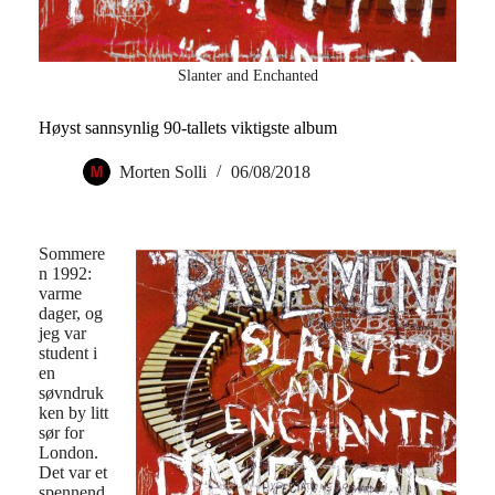
Slanter and Enchanted
Høyst sannsynlig 90-tallets viktigste album
Morten Solli
06/08/2018
Sommere
n 1992:
varme
dager, og
jeg var
student i
en
søvndruk
ken by litt
sør for
London.
Det var et
spennend