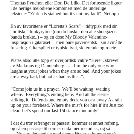
Thomas Pynchon eller Don De Lillo. Det forløsende ligger
i de herlige melodiene kombinert med de underlige
tekstene: “Zürich is stained but it’s not my fault”. Nettopp.
En av favorittene er “Loretta’s Scars” – tidtypisk med sin
“britiske” funkyrytme (om du husker den alle shoegazer-
banda brukte..) – og en dose My Bloody Valentine-
inspirasjon i gitarøset – men bare pavementsk i sin avmålte
frasering. Gitarspillet er typisk: tynt, skjærende og rotete.
Platas absolutte topp er overjordisk vakre “Here”, skrevet
av Malkmus og Dannenberg: – “I’m the only one who
laughs at your jokes when they are so bad. And your jokes
are alway bad, but not as bad as this..”.
“Come join us in a prayer.
We’ll be waiting, waiting
where.
Everything’s ending here.
And all the sterile
striking it.
Defends and empty deck you cast away
As rain
up on your forehead.
Where the mist’s for hire if it’s
Just too
clear.
Let’s spend our last
1/4 stance randomly”
I det du tror refrenget er passert, kommer et annet refreng,
og så en passasje til som er enda mer melodisk, og så
…
Noe av det geniale med denne låta er at kompet er så