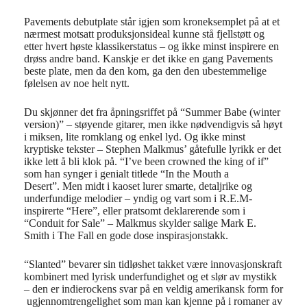
Pavements debutplate står igjen som kroneksemplet på at et
nærmest motsatt produksjonsideal kunne stå fjellstøtt og
etter hvert høste klassikerstatus – og ikke minst inspirere en
drøss andre band. Kanskje er det ikke en gang Pavements
beste plate, men da den kom, ga den den ubestemmelige
følelsen av noe helt nytt.
Du skjønner det fra åpningsriffet på “Summer Babe (winter
version)” – støyende gitarer, men ikke nødvendigvis så høyt
i miksen, lite romklang og enkel lyd. Og ikke minst
kryptiske tekster – Stephen Malkmus’ gåtefulle lyrikk er det
ikke lett å bli klok på. “I’ve been crowned the king of if”
som han synger i genialt titlede “In the Mouth a
Desert”.
Men midt i kaoset lurer smarte, detaljrike og
underfundige melodier – yndig og vart som i R.E.M-
inspirerte “Here”, eller pratsomt deklarerende som i
“Conduit for Sale” – Malkmus skylder salige Mark E.
Smith i The Fall en gode dose inspirasjonstakk.
“Slanted” bevarer sin tidløshet takket være innovasjonskraft
kombinert med lyrisk underfundighet og et slør av mystikk
– den er indierockens svar på en veldig amerikansk form for
ugjennomtrengelighet som man kan kjenne på i romaner av