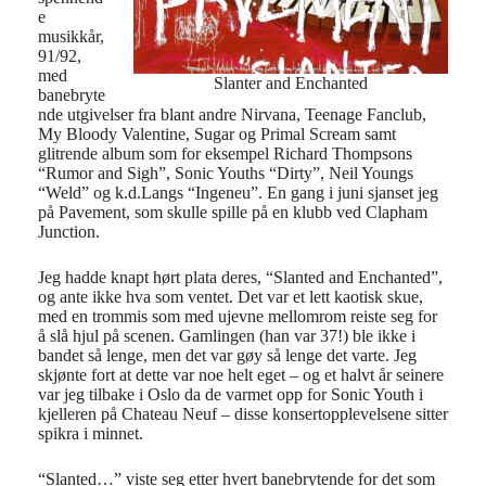
e
musikkår,
91/92,
med
Slanter and Enchanted
banebryte
nde utgivelser fra blant andre Nirvana, Teenage Fanclub,
My Bloody Valentine, Sugar og Primal Scream samt
glitrende album som for eksempel Richard Thompsons
“Rumor and Sigh”, Sonic Youths “Dirty”, Neil Youngs
“Weld”
og k.d.Langs “Ingeneu”. En gang i juni sjanset jeg
på Pavement, som skulle spille på en klubb ved Clapham
Junction.
Jeg hadde knapt hørt plata deres, “Slanted and Enchanted”,
og ante ikke hva som ventet. Det var et lett kaotisk skue,
med en trommis som med ujevne mellomrom reiste seg for
å slå hjul på scenen. Gamlingen (han var 37!) ble ikke i
bandet så lenge, men det var gøy så lenge det varte. Jeg
skjønte fort at dette var noe helt eget – og et halvt år seinere
var jeg tilbake i Oslo da de varmet opp for Sonic Youth i
kjelleren på Chateau Neuf – disse konsertopplevelsene sitter
spikra i minnet.
“Slanted…” viste seg etter hvert banebrytende for det som