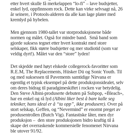
etter hvert skulle få merkelappen “lo-fi” – lave budsjetter,
enkel lyd, oppfinnsom rock. Dette kan virke selvsagt nå, 26
år seinere, i Protools-alderen da alle kan lage plater med
kremlyd på hybelen.
Men gjennom 1980-tallet var storproduksjonene både
normen og målet. Også for mindre band. Små band som
gjorde suksess tegnet etter hvert kontrakt med store
selskaper, fikk større budsjetter og mer studiotid (som var
veldig dyrt!). Målet var den “store” lyden!
Det skjedde med høyt elskede collegerock-favoritter som
R.E.M, The Replacements, Hüsker Dü og Sonic Youth. Til
og med suksessen til Pavements samtidige Nirvana er
egentlig et typisk eksempel på dette produksjonsidealet, selv
om deres bidrag til paradgimeskiftet i rocken var betydelig.
Den Steve Albini-produserte debuten på Subpop, «Bleach»,
har en enkel og rå lyd
(Albini liker best å bare kalle seg
tekniker, hans ideal er å “ta opp”, ikke produsere)
. Over på
stort selskap, Geffen, og “Nevermind” er enormt preget av
produsentrollen (Butch Vig). Fantastiske låter, men dyr
produksjon – den store produksjonen bidro kraftig til å
skape det overraskende kommersielle fenomenet Nirvana
ble utover 91/92.