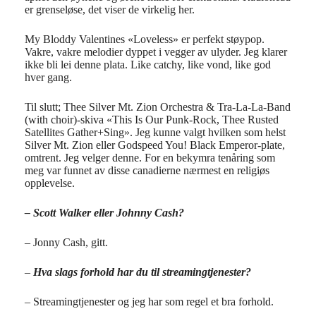
er grenseløse, det viser de virkelig her.
My Bloddy Valentines «Loveless» er perfekt støypop.
Vakre, vakre melodier dyppet i vegger av ulyder. Jeg klarer
ikke bli lei denne plata. Like catchy, like vond, like god
hver gang.
Til slutt; Thee Silver Mt. Zion Orchestra & Tra-La-La-Band
(with choir)-skiva
«This Is Our Punk-Rock, Thee Rusted
Satellites Gather+Sing». Jeg kunne valgt hvilken som helst
Silver Mt. Zion eller Godspeed You! Black Emperor-plate,
omtrent. Jeg velger denne. For en bekymra tenåring som
meg var funnet av disse canadierne nærmest en religiøs
opplevelse.
– Scott Walker eller Johnny Cash?
– Jonny Cash, gitt.
–
Hva slags forhold har du til streamingtjenester?
– Streamingtjenester og jeg har som regel et bra forhold.