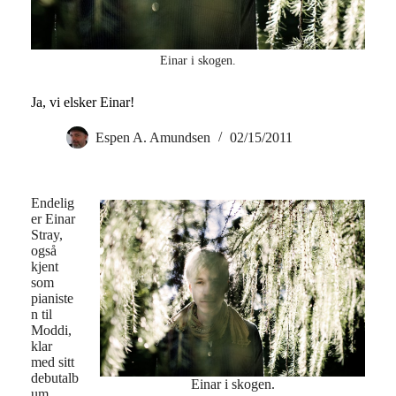
Einar i skogen.
Ja, vi elsker Einar!
Espen A. Amundsen
02/15/2011
Endelig
er Einar
Stray,
også
kjent
som
pianiste
n til
Moddi,
klar
med sitt
debutalb
Einar i skogen.
um