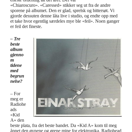
«Chiaroscuro». «Caressed» stikker seg ut fra de andre
sporene på albumet. Den er glad, sprelsk og bittersøt. Vi
gjorde dessuten denne låta live i studio, og endte opp med
et take hvor egentlig særdeles mye ble «feil». Noen ganger
er feil det fineste.
– Tre
beste
album
gjenno
m
tidene
med
begrun
nelse?
– For
meg er
Radiohe
ads
«Kid
A» den
beste plata, fra det beste bandet. Da «Kid A» kom til meg
åpnet den øynene og ørene mine for elektronika. Radiohead