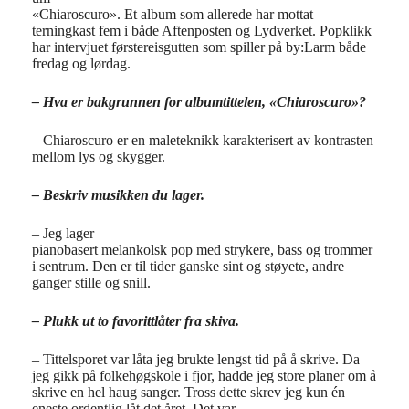
«Chiaroscuro». Et album som allerede har mottat
terningkast fem i både Aftenposten og Lydverket. Popklikk
har intervjuet førstereisgutten som spiller på by:Larm både
fredag og lørdag.
– Hva er bakgrunnen for albumtittelen, «Chiaroscuro»?
– Chiaroscuro er en maleteknikk karakterisert av kontrasten
mellom lys og skygger.
– Beskriv musikken du lager.
– Jeg lager
pianobasert melankolsk pop med strykere, bass og trommer
i sentrum. Den er til tider ganske sint og støyete, andre
ganger stille og snill.
– Plukk ut to favorittlåter fra skiva.
– Tittelsporet var låta jeg brukte lengst tid på å skrive. Da
jeg gikk på folkehøgskole i fjor, hadde jeg store planer om å
skrive en hel haug sanger. Tross dette skrev jeg kun én
eneste ordentlig låt det året. Det var