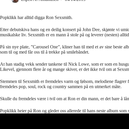
Popklikk har alltid digga Ron Sexsmith.
Etter debutskiva hans og en deilig konsert på John Dee, skjønte vi umid
musikalske liv. Sexsmith er en mann å stole på og leverer (nesten) allti
På sin nye plate, ”Carousel One”, kliner han til med et av sine beste al
som til og med får oss til å trekke på smilebåndet.
At han stadig vekk sender tankene til Nick Lowe, som er som en husgud å
Likevel, gjennom flere år og mange skiver, er det ikke tvil om at Sexsm
Stemmen til Sexsmith er fremdeles varm og følsom, melodiene flagrer fr
fremdeles pop, soul, rock og country sammen på en utmerket måte.
Skulle du fremdeles være i tvil om at Ron er din mann, er det bare å
Popklikk heier på Ron og gleder oss allerede til hans neste album som s