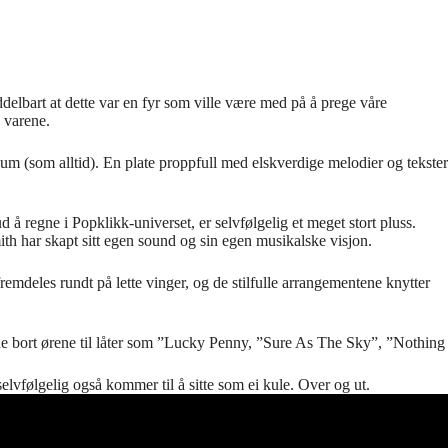
delbart at dette var en fyr som ville være med på å prege våre
d varene.
bum (som alltid). En plate proppfull med elskverdige melodier og tekster
 regne i Popklikk-universet, er selvfølgelig et meget stort pluss.
ith har skapt sitt egen sound og sin egen musikalske visjon.
emdeles rundt på lette vinger, og de stilfulle arrangementene knytter
 låne bort ørene til låter som ”Lucky Penny, ”Sure As The Sky”, ”Not
elvfølgelig også kommer til å sitte som ei kule. Over og ut.