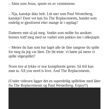
– Sånn som Jesus, spurte en av venninnene.
– Nja, kanskje ikke helt. Litt mer som Paul Westerberg,
kanskje? Dere vet han fra The Replacements, bandet som
endelig er gjenforent etter mange år i opplag?
Datteren min så på meg. Smilet som strålte fra ansiktet
hennes traff meg med en varhet som pakkes inn i silkepapir.
– Mener du han som har laget alle de fine sangene du spilte
for meg da jeg var liten. De litt triste vi hørte på mens vi
spilte stigespillet?
Noen tror at lykke er noe kompliserte greier. Så feil kan
man ta. All you need is love. And The Replacements.
(Under videoen ligger det en superdeilig spilleliste med låter
fra The Replacements og Paul Westerberg. Enjoy!!)