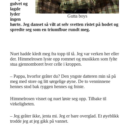
gulvet og
lagde
lyder
Gutta boys
ingen
hørte. Jeg danset så vilt at selv svetten ristet på hodet og
spredte seg som en triumfbue rundt meg.
Nuet hadde kledt meg fra topp til tå. Jeg var verken her eller
der. Himmelrosen lyste opp rommet og musikken som fylte
stua gjennomboret hver celle i kroppen.
– Pappa, hvorfor gråter du? Den yngste datteren min så på
meg med store og litt sørgelige øyne. De to venninnene
hennes stod bak ryggen hennes og fniste.
Himmelrosen visnet og nuet løste seg opp. Tilbake til
virkeligheten.
– Jeg gråter ikke, jenta mi. Jeg er bare overglad. Et øyeblikk
trodde jeg at jeg gikk på vannet.