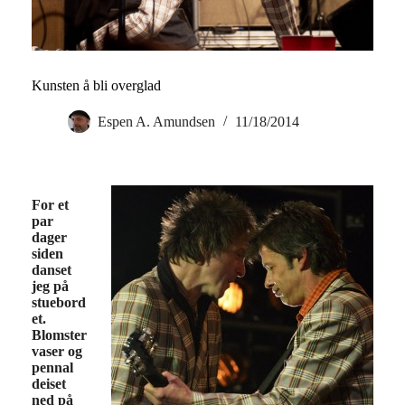
Kunsten å bli overglad
Espen A. Amundsen
11/18/2014
For et
par
dager
siden
danset
jeg på
stuebord
et.
Blomster
vaser og
pennal
deiset
ned på