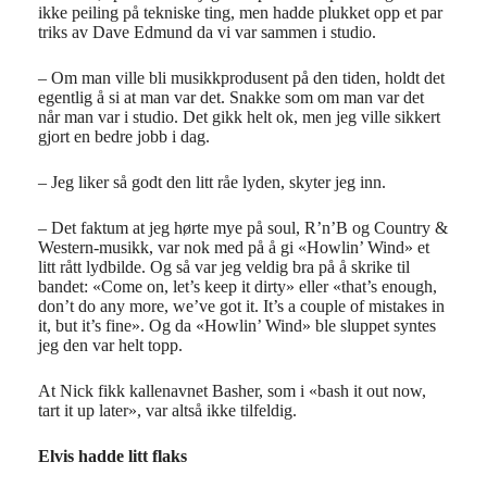
ikke peiling på tekniske ting, men hadde plukket opp et par
triks av Dave Edmund da vi var sammen i studio.
– Om man ville bli musikkprodusent på den tiden, holdt det
egentlig å si at man var det. Snakke som om man var det
når man var i studio. Det gikk helt ok, men jeg ville sikkert
gjort en bedre jobb i dag.
– Jeg liker så godt den litt råe lyden, skyter jeg inn.
– Det faktum at jeg hørte mye på soul, R’n’B og Country &
Western-musikk, var nok med på å gi «Howlin’ Wind» et
litt rått lydbilde. Og så var jeg veldig bra på å skrike til
bandet: «Come on, let’s keep it dirty» eller «that’s enough,
don’t do any more, we’ve got it. It’s a couple of mistakes in
it, but it’s fine». Og da «Howlin’ Wind» ble sluppet syntes
jeg den var helt topp.
At Nick fikk kallenavnet Basher, som i «bash it out now,
tart it up later», var altså ikke tilfeldig.
Elvis hadde litt flaks