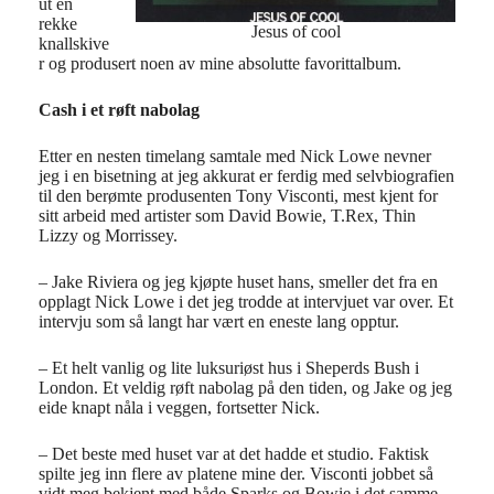
ut en
rekke
Jesus of cool
knallskive
r og produsert noen av mine absolutte favorittalbum.
Cash i et røft nabolag
Etter en nesten timelang samtale med Nick Lowe nevner
jeg i en bisetning at jeg akkurat er ferdig med selvbiografien
til den berømte produsenten Tony Visconti, mest kjent for
sitt arbeid med artister som David Bowie, T.Rex, Thin
Lizzy og Morrissey.
– Jake Riviera og jeg kjøpte huset hans, smeller det fra en
opplagt Nick Lowe i det jeg trodde at intervjuet var over. Et
intervju som så langt har vært en eneste lang opptur.
– Et helt vanlig og lite luksuriøst hus i Sheperds Bush i
London. Et veldig røft nabolag på den tiden, og Jake og jeg
eide knapt nåla i veggen, fortsetter Nick.
– Det beste med huset var at det hadde et studio. Faktisk
spilte jeg inn flere av platene mine der. Visconti jobbet så
vidt meg bekjent med både Sparks og Bowie i det samme