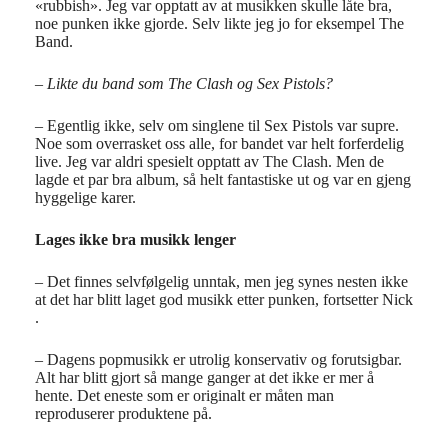
«rubbish». Jeg var opptatt av at musikken skulle låte bra,
noe punken ikke gjorde. Selv likte jeg jo for eksempel The
Band.
– Likte du band som The Clash og Sex Pistols?
– Egentlig ikke, selv om singlene til Sex Pistols var supre.
Noe som overrasket oss alle, for bandet var helt forferdelig
live. Jeg var aldri spesielt opptatt av The Clash. Men de
lagde et par bra album, så helt fantastiske ut og var en gjeng
hyggelige karer.
Lages ikke bra musikk lenger
– Det finnes selvfølgelig unntak, men jeg synes nesten ikke
at det har blitt laget god musikk etter punken, fortsetter Nick
.
– Dagens popmusikk er utrolig konservativ og forutsigbar.
Alt har blitt gjort så mange ganger at det ikke er mer å
hente. Det eneste som er originalt er måten man
reproduserer produktene på.