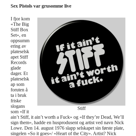
Sex Pistols var grusomme live
I fjor kom
«The Big
Stiff Box
Set», en
oppsumm
ering av
plateselsk
apet Stiff
Records
glade
dager. Et
plateselsk
ap som
foruten å
ta i bruk
friske
slogans
Stiff
som «If it
ain’t Stiff, it ain’t worth a Fuck» og «If they’re Dead, We’ll
sign them», hadde en husprodusent og artist ved navn Nick
Lowe. Den 14. august 1976 slapp selskapet sin første plate,
singelen «So it goes»/ «Heart of the City». Artist? Nick