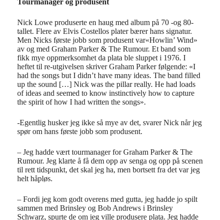
Tourmanager og produsent
Nick Lowe produserte en haug med album på 70 -og 80-
tallet. Flere av Elvis Costellos plater bærer hans signatur.
Men Nicks første jobb som produsent var«Howlin’ Wind»
av og med Graham Parker & The Rumour. Et band som
fikk mye oppmerksomhet da plata ble sluppet i 1976. I
heftet til re-utgivelsen skriver Graham Parker følgende: «I
had the songs but I didn’t have many ideas. The band filled
up the sound […] Nick was the pillar really. He had loads
of ideas and seemed to know instinctively how to capture
the spirit of how I had written the songs».
-Egentlig husker jeg ikke så mye av det, svarer Nick når jeg
spør om hans første jobb som produsent.
– Jeg hadde vært tourmanager for Graham Parker & The
Rumour. Jeg klarte å få dem opp av senga og opp på scenen
til rett tidspunkt, det skal jeg ha, men bortsett fra det var jeg
helt håpløs.
– Fordi jeg kom godt overens med gutta, jeg hadde jo spilt
sammen med Brinsley og Bob Andrews i Brinsley
Schwarz, spurte de om jeg ville produsere plata. Jeg hadde