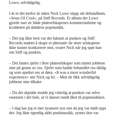
Lowe, selvfølgelig.
I år er det tredve år siden Nick Lowe slapp sitt debutalbum,
«Jesus Of Cool», på Stiff Records. Et album der Lowe
gjorde narr av både plateselskapenes kommersialisme og
kvaliteten på datidens popmusikk.
– Det jeg likte best var det faktum at punken og Stiff
Records maktet å skape et alternativ de store selskapene
ikke kunne konkurrere mot, svarer Nick når jeg spør han
om Stiff og punken.
– Det fantes sjefer i flere plateselskaper som mistet jobbene
sine på grunn av oss. Sjefer som hadde behandlet oss dårlig
og som sparket oss ut døra. «It was a most wonderful
experience» sier Nick og ler. – Men de fikk selvfølgelig
jobbene sine tilbake.
– Da det skjedde trodde jeg virkelig at punken var selve
essensen i det hele, at vi danset rundt liket til popmusikken.
– I dag har jeg et mer nyansert syn enn da jeg var midt oppi
det. Jeg likte egentlig aldri punkmusikk, syntes den var