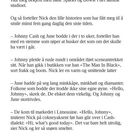
studioet.
Og så forteller Nick den lille historien som har fått meg til å
smile minst fem gang daglig den siste tiden.
– Johnny Cash og June bodde i der i to uker, forteller han
med en stemme som røper at husker det som om det skulle
ha vært i går.
– Johnny pleide å rusle rundt i området iført sceneantrekket
sitt. Når han gikk i butikken var han «The Man In Black»,
sort frakk og boots. Nick ler en varm og smittende latter
– June hadde på seg lang minkkåpe, minkhatt og diamanter.
Folkene som bodde der trodde ikke sine egne øyne. «Hello,
Johnny», skrek de. De elsket dem virkelig. Og Johnny og
June stortrivdes.
– De kom til markedet i Limousine. «Hello, Johnny»,
imiterer Nick på cokneyaksent før han glir over i Cash-
dialekt: «Hi, what’s good today». Det var bare helt utrolig,
sier Nick og ler så snøen smelter.