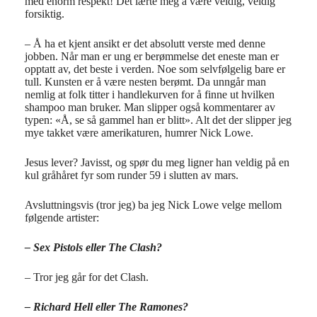
med enorm respekt! Det lærte meg å være veldig, veldig
forsiktig.
– Å ha et kjent ansikt er det absolutt verste med denne
jobben. Når man er ung er berømmelse det eneste man er
opptatt av, det beste i verden. Noe som selvfølgelig bare er
tull. Kunsten er å være nesten berømt. Da unngår man
nemlig at folk titter i handlekurven for å finne ut hvilken
shampoo man bruker. Man slipper også kommentarer av
typen: «Å, se så gammel han er blitt». Alt det der slipper jeg
mye takket være amerikaturen, humrer Nick Lowe.
Jesus lever? Javisst, og spør du meg ligner han veldig på en
kul gråhåret fyr som runder 59 i slutten av mars.
Avsluttningsvis (tror jeg) ba jeg Nick Lowe velge mellom
følgende artister:
– Sex Pistols eller The Clash?
– Tror jeg går for det Clash.
– Richard Hell eller The Ramones?