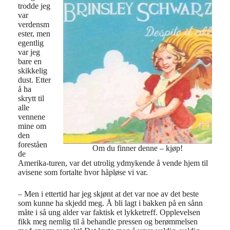
trodde jeg
var
verdensm
ester, men
egentlig
var jeg
bare en
skikkelig
dust. Etter
å ha
skrytt til
alle
vennene
mine om
den
foreståen
Om du finner denne – kjøp!
de
Amerika-turen, var det utrolig ydmykende å vende hjem til
avisene som fortalte hvor håpløse vi var.
– Men i ettertid har jeg skjønt at det var noe av det beste
som kunne ha skjedd meg. Å bli lagt i bakken på en sånn
måte i så ung alder var faktisk et lykketreff. Opplevelsen
fikk meg nemlig til å behandle pressen og berømmelsen