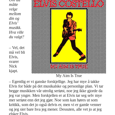
måtte
velge
mellom
din og
Elvis’
musikk.
Hva ville
du valgt?
– Vel, det
må vel bli
Elvis,
svarer
Nick
kjapt.
My Aim Is True
– Egentlig er vi ganske forskjellige. Jeg har mye å takke
Elvis for både på det musikalske og personlige plan. Vi tar
begge musikken vår utrolig seriøst, noe jeg ikke gjorde da
jeg var yngre. Men forskjellen er at Elvis tar seg selv mye
mer seriøst enn det jeg gjør. Noe som kan høres ut som
kritikk, som det jo også delvis er, men vi er gamle venner
og jeg sier bare hva jeg mener. Dessuten, alle vet jo at jeg
elsker Elvis.