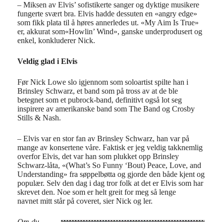
– Miksen av Elvis’ sofistikerte sanger og dyktige musikere
fungerte svært bra. Elvis hadde dessuten en «angry edge»
som fikk plata til å høres annerledes ut. «My Aim Is True»
er, akkurat som«Howlin’ Wind», ganske underprodusert og
enkel, konkluderer Nick.
Veldig glad i Elvis
Før Nick Lowe slo igjennom som soloartist spilte han i
Brinsley Schwarz, et band som på tross av at de ble
betegnet som et pubrock-band, definitivt også lot seg
inspirere av amerikanske band som The Band og Crosby
Stills & Nash.
– Elvis var en stor fan av Brinsley Schwarz, han var på
mange av konsertene våre. Faktisk er jeg veldig takknemlig
overfor Elvis, det var han som plukket opp Brinsley
Schwarz-låta, «(What’s So Funny ‘Bout) Peace, Love, and
Understanding» fra søppelbøtta og gjorde den både kjent og
populær. Selv den dag i dag tror folk at det er Elvis som har
skrevet den. Noe som er helt greit for meg så lenge
navnet mitt står på coveret, sier Nick og ler.
Om du