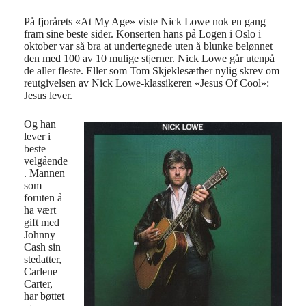
På fjorårets «At My Age» viste Nick Lowe nok en gang
fram sine beste sider. Konserten hans på Logen i Oslo i
oktober var så bra at undertegnede uten å blunke belønnet
den med 100 av 10 mulige stjerner. Nick Lowe går utenpå
de aller fleste. Eller som Tom Skjeklesæther nylig skrev om
reutgivelsen av Nick Lowe-klassikeren «Jesus Of Cool»:
Jesus lever.
Og han
lever i
beste
velgående
. Mannen
som
foruten å
ha vært
gift med
Johnny
Cash sin
stedatter,
Carlene
Carter,
har bøttet