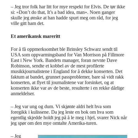
– Jeg tror folk har litt for mye respekt for Elvis. De tør ikke
si: «Don’t do that, It’s a bad idea, man». Noen ganger
skulle jeg ønske at han hadde spurt meg om råd, for jeg
ville gitt ham det.
Et amerikansk mareritt
For å få oppmerksomhet ble Brinsley Schwarz sendt til
USA som oppvarmingsband for Van Morrison på Fillmore
East i New York. Bandets manager, foran nevnte Dave
Robinson, sendte et kobbel av de mest profilerte
musikkjournalistene i England for å dekke konserten. Det
faktum at bandet, grunnet passproblemer, bare så vidt rakk
konserten, at flyet til journalistene var forsinket, og at
konserten ikke var av de beste, resulterte i en rekke dårlige
anmeldelser.
– Jeg var ung og dum. Vi skjønte aldri helt hva som
foregikk i kulissene. Da jeg leste en bok om hva som
egentlig skjedde holdt jeg på å le meg i hjel, svarer Nick når
jeg spør om den mye omtalte Amerika-turen.
– Jeg