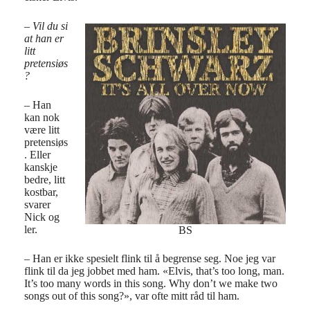
– Vil du si
at han er
litt
pretensiøs
?
– Han
kan nok
være litt
pretensiøs
. Eller
kanskje
bedre, litt
kostbar,
svarer
Nick og
ler.
BS
– Han er ikke spesielt flink til å begrense seg. Noe jeg var
flink til da jeg jobbet med ham. «Elvis, that’s too long, man.
It’s too many words in this song. Why don’t we make two
songs out of this song?», var ofte mitt råd til ham.