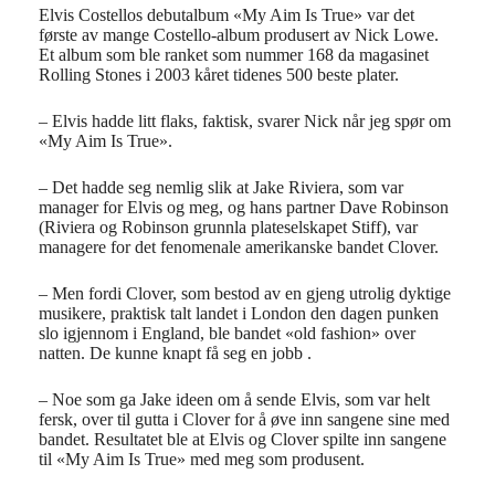
Elvis Costellos debutalbum «My Aim Is True» var det
første av mange Costello-album produsert av Nick Lowe.
Et album som ble ranket som nummer 168 da magasinet
Rolling Stones i 2003 kåret tidenes 500 beste plater.
– Elvis hadde litt flaks, faktisk, svarer Nick når jeg spør om
«My Aim Is True».
– Det hadde seg nemlig slik at Jake Riviera, som var
manager for Elvis og meg, og hans partner Dave Robinson
(Riviera og Robinson grunnla plateselskapet Stiff), var
managere for det fenomenale amerikanske bandet Clover.
– Men fordi Clover, som bestod av en gjeng utrolig dyktige
musikere, praktisk talt landet i London den dagen punken
slo igjennom i England, ble bandet «old fashion» over
natten. De kunne knapt få seg en jobb .
– Noe som ga Jake ideen om å sende Elvis, som var helt
fersk, over til gutta i Clover for å øve inn sangene sine med
bandet. Resultatet ble at Elvis og Clover spilte inn sangene
til «My Aim Is True» med meg som produsent.