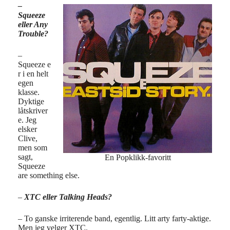
–
Squeeze
eller Any
Trouble?
–
Squeeze e
r i en helt
egen
klasse.
Dyktige
låtskriver
e. Jeg
elsker
Clive,
men som
sagt,
En Popklikk-favoritt
Squeeze
are something else.
–
XTC eller Talking Heads?
– To ganske irriterende band, egentlig. Litt arty farty-aktige.
Men jeg velger XTC.