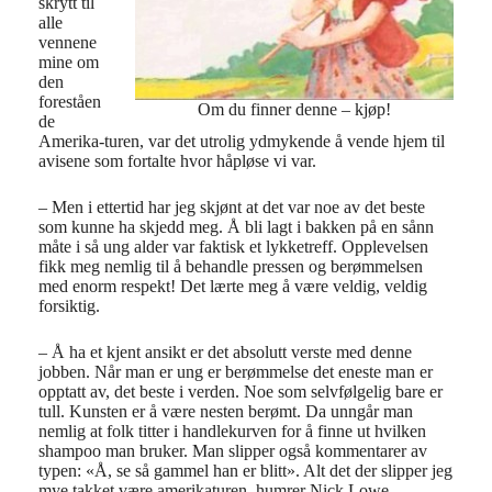
skrytt til
alle
vennene
mine om
den
foreståen
Om du finner denne – kjøp!
de
Amerika-turen, var det utrolig ydmykende å vende hjem til
avisene som fortalte hvor håpløse vi var.
– Men i ettertid har jeg skjønt at det var noe av det beste
som kunne ha skjedd meg. Å bli lagt i bakken på en sånn
måte i så ung alder var faktisk et lykketreff. Opplevelsen
fikk meg nemlig til å behandle pressen og berømmelsen
med enorm respekt! Det lærte meg å være veldig, veldig
forsiktig.
– Å ha et kjent ansikt er det absolutt verste med denne
jobben. Når man er ung er berømmelse det eneste man er
opptatt av, det beste i verden. Noe som selvfølgelig bare er
tull. Kunsten er å være nesten berømt. Da unngår man
nemlig at folk titter i handlekurven for å finne ut hvilken
shampoo man bruker. Man slipper også kommentarer av
typen: «Å, se så gammel han er blitt». Alt det der slipper jeg
mye takket være amerikaturen, humrer Nick Lowe.