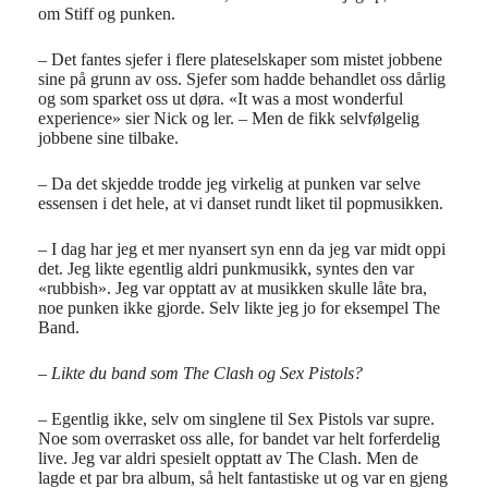
om Stiff og punken.
– Det fantes sjefer i flere plateselskaper som mistet jobbene
sine på grunn av oss. Sjefer som hadde behandlet oss dårlig
og som sparket oss ut døra. «It was a most wonderful
experience» sier Nick og ler. – Men de fikk selvfølgelig
jobbene sine tilbake.
– Da det skjedde trodde jeg virkelig at punken var selve
essensen i det hele, at vi danset rundt liket til popmusikken.
– I dag har jeg et mer nyansert syn enn da jeg var midt oppi
det. Jeg likte egentlig aldri punkmusikk, syntes den var
«rubbish». Jeg var opptatt av at musikken skulle låte bra,
noe punken ikke gjorde. Selv likte jeg jo for eksempel The
Band.
– Likte du band som The Clash og Sex Pistols?
– Egentlig ikke, selv om singlene til Sex Pistols var supre.
Noe som overrasket oss alle, for bandet var helt forferdelig
live. Jeg var aldri spesielt opptatt av The Clash. Men de
lagde et par bra album, så helt fantastiske ut og var en gjeng