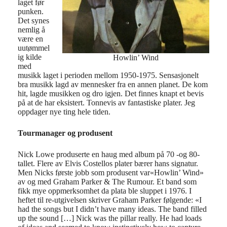
laget før
punken.
Det synes
nemlig å
være en
uutømmel
ig kilde
Howlin’ Wind
med
musikk laget i perioden mellom 1950-1975. Sensasjonelt
bra musikk lagd av mennesker fra en annen planet. De kom
hit, lagde musikken og dro igjen. Det finnes knapt et bevis
på at de har eksistert. Tonnevis av fantastiske plater. Jeg
oppdager nye ting hele tiden.
Tourmanager og produsent
Nick Lowe produserte en haug med album på 70 -og 80-
tallet. Flere av Elvis Costellos plater bærer hans signatur.
Men Nicks første jobb som produsent var«Howlin’ Wind»
av og med Graham Parker & The Rumour. Et band som
fikk mye oppmerksomhet da plata ble sluppet i 1976. I
heftet til re-utgivelsen skriver Graham Parker følgende: «I
had the songs but I didn’t have many ideas. The band filled
up the sound […] Nick was the pillar really. He had loads