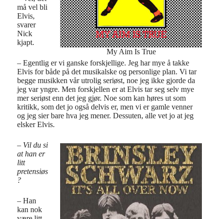
må vel bli
Elvis,
svarer
Nick
kjapt.
My Aim Is True
– Egentlig er vi ganske forskjellige. Jeg har mye å takke
Elvis for både på det musikalske og personlige plan. Vi tar
begge musikken vår utrolig seriøst, noe jeg ikke gjorde da
jeg var yngre. Men forskjellen er at Elvis tar seg selv mye
mer seriøst enn det jeg gjør. Noe som kan høres ut som
kritikk, som det jo også delvis er, men vi er gamle venner
og jeg sier bare hva jeg mener. Dessuten, alle vet jo at jeg
elsker Elvis.
– Vil du si
at han er
litt
pretensiøs
?
– Han
kan nok
være litt