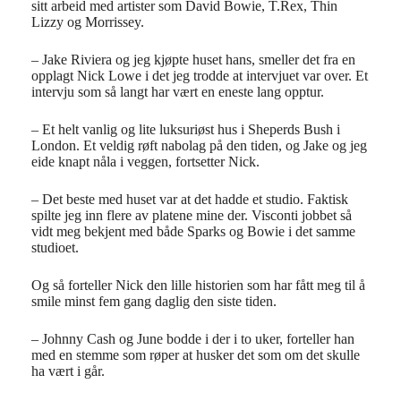
sitt arbeid med artister som David Bowie, T.Rex, Thin
Lizzy og Morrissey.
– Jake Riviera og jeg kjøpte huset hans, smeller det fra en
opplagt Nick Lowe i det jeg trodde at intervjuet var over. Et
intervju som så langt har vært en eneste lang opptur.
– Et helt vanlig og lite luksuriøst hus i Sheperds Bush i
London. Et veldig røft nabolag på den tiden, og Jake og jeg
eide knapt nåla i veggen, fortsetter Nick.
– Det beste med huset var at det hadde et studio. Faktisk
spilte jeg inn flere av platene mine der. Visconti jobbet så
vidt meg bekjent med både Sparks og Bowie i det samme
studioet.
Og så forteller Nick den lille historien som har fått meg til å
smile minst fem gang daglig den siste tiden.
– Johnny Cash og June bodde i der i to uker, forteller han
med en stemme som røper at husker det som om det skulle
ha vært i går.