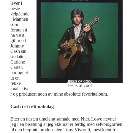
lever i
beste
velgående
. Mannen
som
foruten å
ha vært
gift med
Johnny
Cash sin
stedatter,
Carlene
Carter,
har bøttet
ut en
rekke
Jesus of cool
knallskive
r og produsert noen av mine absolutte favorittalbum.
Cash i et røft nabolag
Etter en nesten timelang samtale med Nick Lowe nevner
jeg i en bisetning at jeg akkurat er ferdig med selvbiografien
til den berømte produsenten Tony Visconti, mest kjent for