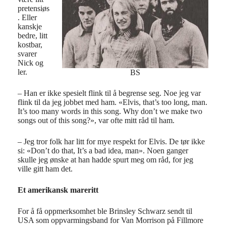
pretensiøs
. Eller
kanskje
bedre, litt
kostbar,
svarer
Nick og
ler.
BS
– Han er ikke spesielt flink til å begrense seg. Noe jeg var
flink til da jeg jobbet med ham. «Elvis, that’s too long, man.
It’s too many words in this song. Why don’t we make two
songs out of this song?», var ofte mitt råd til ham.
– Jeg tror folk har litt for mye respekt for Elvis. De tør ikke
si: «Don’t do that, It’s a bad idea, man». Noen ganger
skulle jeg ønske at han hadde spurt meg om råd, for jeg
ville gitt ham det.
Et amerikansk mareritt
For å få oppmerksomhet ble Brinsley Schwarz sendt til
USA som oppvarmingsband for Van Morrison på Fillmore