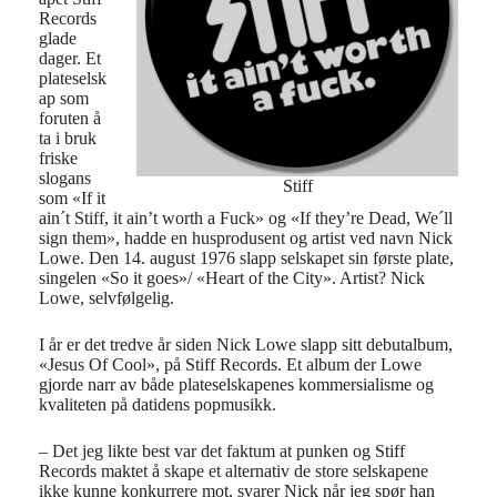
Records
glade
dager. Et
plateselsk
ap som
foruten å
ta i bruk
friske
slogans
Stiff
som «If it
ain´t Stiff, it ain’t worth a Fuck» og «If they’re Dead, We´ll
sign them», hadde en husprodusent og artist ved navn Nick
Lowe. Den 14. august 1976 slapp selskapet sin første plate,
singelen «So it goes»/ «Heart of the City». Artist? Nick
Lowe, selvfølgelig.
I år er det tredve år siden Nick Lowe slapp sitt debutalbum,
«Jesus Of Cool», på Stiff Records. Et album der Lowe
gjorde narr av både plateselskapenes kommersialisme og
kvaliteten på datidens popmusikk.
– Det jeg likte best var det faktum at punken og Stiff
Records maktet å skape et alternativ de store selskapene
ikke kunne konkurrere mot, svarer Nick når jeg spør han