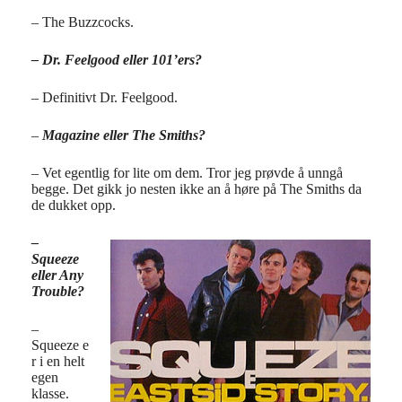
– The Buzzcocks.
– Dr. Feelgood eller 101’ers?
– Definitivt Dr. Feelgood.
–
Magazine eller The Smiths?
– Vet egentlig for lite om dem. Tror jeg prøvde å unngå
begge. Det gikk jo nesten ikke an å høre på The Smiths da
de dukket opp.
–
Squeeze
eller Any
Trouble?
–
Squeeze e
r i en helt
egen
klasse.