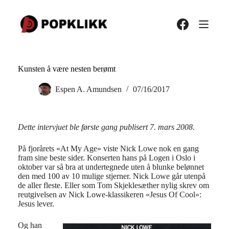
Hopp
til
innholdet
Kunsten å være nesten berømt
Espen A. Amundsen
07/16/2017
Dette intervjuet ble første gang publisert 7. mars 2008.
På fjorårets «At My Age» viste Nick Lowe nok en gang
fram sine beste sider. Konserten hans på Logen i Oslo i
oktober var så bra at undertegnede uten å blunke belønnet
den med 100 av 10 mulige stjerner. Nick Lowe går utenpå
de aller fleste. Eller som Tom Skjeklesæther nylig skrev om
reutgivelsen av Nick Lowe-klassikeren «Jesus Of Cool»:
Jesus lever.
Og han