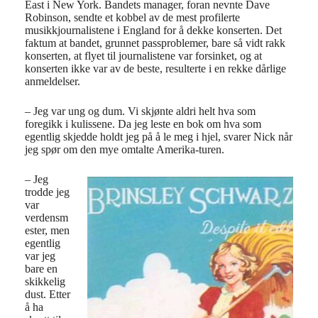
East i New York. Bandets manager, foran nevnte Dave
Robinson, sendte et kobbel av de mest profilerte
musikkjournalistene i England for å dekke konserten. Det
faktum at bandet, grunnet passproblemer, bare så vidt rakk
konserten, at flyet til journalistene var forsinket, og at
konserten ikke var av de beste, resulterte i en rekke dårlige
anmeldelser.
– Jeg var ung og dum. Vi skjønte aldri helt hva som
foregikk i kulissene. Da jeg leste en bok om hva som
egentlig skjedde holdt jeg på å le meg i hjel, svarer Nick når
jeg spør om den mye omtalte Amerika-turen.
– Jeg
trodde jeg
var
verdensm
ester, men
egentlig
var jeg
bare en
skikkelig
dust. Etter
å ha