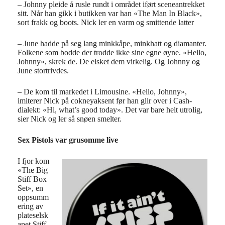
– Johnny pleide å rusle rundt i området iført sceneantrekket
sitt. Når han gikk i butikken var han «The Man In Black»,
sort frakk og boots. Nick ler en varm og smittende latter
– June hadde på seg lang minkkåpe, minkhatt og diamanter.
Folkene som bodde der trodde ikke sine egne øyne. «Hello,
Johnny», skrek de. De elsket dem virkelig. Og Johnny og
June stortrivdes.
– De kom til markedet i Limousine. «Hello, Johnny»,
imiterer Nick på cokneyaksent før han glir over i Cash-
dialekt: «Hi, what’s good today». Det var bare helt utrolig,
sier Nick og ler så snøen smelter.
Sex Pistols var grusomme live
I fjor kom
«The Big
Stiff Box
Set», en
oppsumm
ering av
plateselsk
apet Stiff