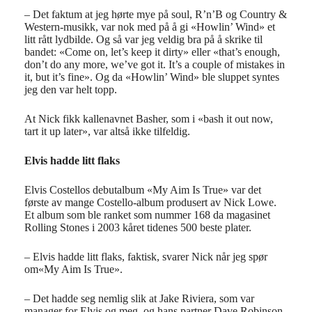
– Det faktum at jeg hørte mye på soul, R’n’B og Country &
Western-musikk, var nok med på å gi «Howlin’ Wind» et
litt rått lydbilde. Og så var jeg veldig bra på å skrike til
bandet: «Come on, let’s keep it dirty» eller «that’s enough,
don’t do any more, we’ve got it. It’s a couple of mistakes in
it, but it’s fine». Og da «Howlin’ Wind» ble sluppet syntes
jeg den var helt topp.
At Nick fikk kallenavnet Basher, som i «bash it out now,
tart it up later», var altså ikke tilfeldig.
Elvis hadde litt flaks
Elvis Costellos debutalbum «My Aim Is True» var det
første av mange Costello-album produsert av Nick Lowe.
Et album som ble ranket som nummer 168 da magasinet
Rolling Stones i 2003 kåret tidenes 500 beste plater.
– Elvis hadde litt flaks, faktisk, svarer Nick når jeg spør
om«My Aim Is True».
– Det hadde seg nemlig slik at Jake Riviera, som var
manager for Elvis og meg, og hans partner Dave Robinson