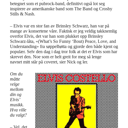
betegnet som et pubrock-band, definitivt også lot seg
inspirere av amerikanske band som The Band og Crosby
Stills & Nash.
– Elvis var en stor fan av Brinsley Schwarz, han var på
mange av konsertene våre. Faktisk er jeg veldig takknemlig
overfor Elvis, det var han som plukket opp Brinsley
Schwarz-låta, «(What’s So Funny ‘Bout) Peace, Love, and
Understanding» fra søppelbøtta og gjorde den både kjent og
populær. Selv den dag i dag tror folk at det er Elvis som har
skrevet den. Noe som er helt greit for meg så lenge
navnet mitt står på coveret, sier Nick og ler.
Om du
måtte
velge
mellom
din og
Elvis’
musikk.
Hva ville
du valgt?
– Vel, det