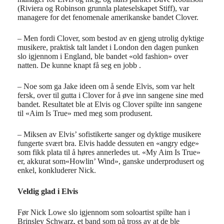
(Riviera og Robinson grunnla plateselskapet Stiff), var
managere for det fenomenale amerikanske bandet Clover.
– Men fordi Clover, som bestod av en gjeng utrolig dyktige
musikere, praktisk talt landet i London den dagen punken
slo igjennom i England, ble bandet «old fashion» over
natten. De kunne knapt få seg en jobb .
– Noe som ga Jake ideen om å sende Elvis, som var helt
fersk, over til gutta i Clover for å øve inn sangene sine med
bandet. Resultatet ble at Elvis og Clover spilte inn sangene
til «Aim Is True» med meg som produsent.
– Miksen av Elvis’ sofistikerte sanger og dyktige musikere
fungerte svært bra. Elvis hadde dessuten en «angry edge»
som fikk plata til å høres annerledes ut. «My Aim Is True»
er, akkurat som«Howlin’ Wind», ganske underprodusert og
enkel, konkluderer Nick.
Veldig glad i Elvis
Før Nick Lowe slo igjennom som soloartist spilte han i
Brinsley Schwarz, et band som på tross av at de ble