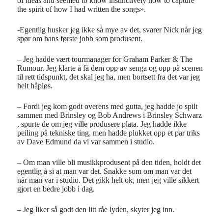
of ideas and seemed to know instinctively how to capture
the spirit of how I had written the songs».
-Egentlig husker jeg ikke så mye av det, svarer Nick når jeg
spør om hans første jobb som produsent.
– Jeg hadde vært tourmanager for Graham Parker & The
Rumour. Jeg klarte å få dem opp av senga og opp på scenen
til rett tidspunkt, det skal jeg ha, men bortsett fra det var jeg
helt håpløs.
– Fordi jeg kom godt overens med gutta, jeg hadde jo spilt
sammen med Brinsley og Bob Andrews i Brinsley Schwarz
, spurte de om jeg ville produsere plata. Jeg hadde ikke
peiling på tekniske ting, men hadde plukket opp et par triks
av Dave Edmund da vi var sammen i studio.
– Om man ville bli musikkprodusent på den tiden, holdt det
egentlig å si at man var det. Snakke som om man var det
når man var i studio. Det gikk helt ok, men jeg ville sikkert
gjort en bedre jobb i dag.
– Jeg liker så godt den litt råe lyden, skyter jeg inn.